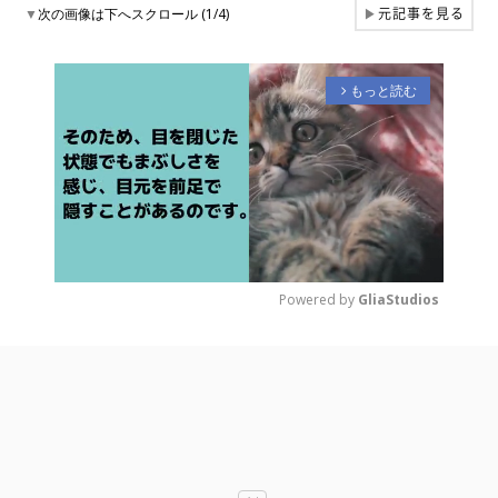
元記事を見る
▼
次の画像は下へスクロール (1/4)
▶
もっと読む
arrow_forward_ios
Powered by 
GliaStudios
M
u
t
e