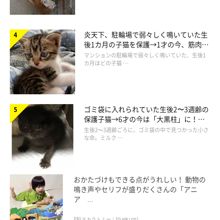
炎天下、駐輪場で弱々しく鳴いていた生
後1カ月の子猫を保護→1才の今、筋肉質
でツンデレなコに成長
マンションの駐輪場で弱々しく鳴いていた、生後1
カ月ほどの子猫 …
ゴミ袋に入れられていた生後2〜3週齢の
保護子猫→6才の今は「大黒柱」に！
美しい黒猫に成長した姿にグッとくる
生後2〜3週齢ごろに、ゴミ袋の中で見つかった小さ
な命。ミルク …
おかたづけもできる点がうれしい！ 動物の
鳴き声やセリフが盛りだくさんの「アニ
ア ...
PR(タカラトミー｜Hugkum)