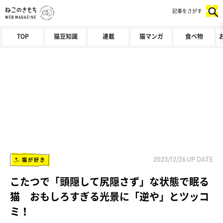
記事をさがす
TOP
猫豆知識
連載
猫マンガ
食べ物
猫が好き
2023/12/26
UP DATE
こたつで「頭隠して尻隠さず」な状態で眠る
猫 おもしろすぎる光景に「逆や」とツッコ
ミ！