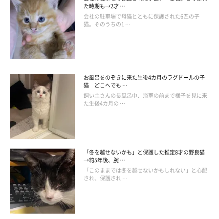
た時期も→2才 …
会社の駐車場で母猫とともに保護された6匹の子
猫。そのうちの1 …
お風呂をのぞきに来た生後4カ月のラグドールの子
猫 どこへでも …
飼い主さんの長風呂中、浴室の前まで様子を見に来
た生後4カ月の …
「冬を越せないかも」と保護した推定8才の野良猫
→約5年後、腕 …
「このままでは冬を越せないかもしれない」と心配
され、保護され …