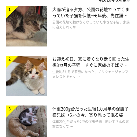
大雨が迫る夕方、公園の花壇でうずくま
っていた子猫を保護→6年後、先住猫
と“姉妹”のような関係に
公園の花壇で動けなくなっていた小さな子猫。家族
に迎えられてか …
お迎え初日、家に着くなり走り回った生
後3カ月の子猫 すぐに家族のそばで落
ち着く姿に「迎えてよかった」
生後約3カ月で家族になった、ノルウェージャンフ
ォレストキャッ …
体重200g台だった生後1カ月半の保護子
猫兄妹→6才の今、寄り添って眠る姿に
ほっこり！
体重200g台だった2匹の保護子猫。飼い主さんの家
族になって …