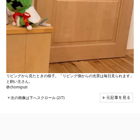
リビングから見たときの様子。「リビング側からの光景は毎日見られます」
と飼い主さん。
@chomiputi
元記事を見る
▼
次の画像は下へスクロール (2/7)
▶