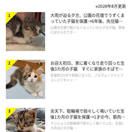
※2026年8月更新
大雨が迫る夕方、公園の花壇でうずくま
っていた子猫を保護→6年後、先住猫
と“姉妹”のような関係に
公園の花壇で動けなくなっていた小さな子猫。家族
に迎えられてか …
お迎え初日、家に着くなり走り回った生
後3カ月の子猫 すぐに家族のそばで落
ち着く姿に「迎えてよかった」
生後約3カ月で家族になった、ノルウェージャンフ
ォレストキャッ …
炎天下、駐輪場で弱々しく鳴いていた生
後1カ月の子猫を保護→1才の今、筋肉質
でツンデレなコに成長
マンションの駐輪場で弱々しく鳴いていた、生後1
カ月ほどの子猫 …