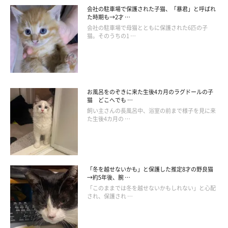
会社の駐車場で保護された子猫、「暴君」と呼ばれ
た時期も→2才 …
会社の駐車場で母猫とともに保護された6匹の子
猫。そのうちの1 …
お風呂をのぞきに来た生後4カ月のラグドールの子
猫 どこへでも …
飼い主さんの長風呂中、浴室の前まで様子を見に来
た生後4カ月の …
「冬を越せないかも」と保護した推定8才の野良猫
→約5年後、腕 …
「このままでは冬を越せないかもしれない」と心配
され、保護され …