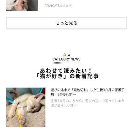
PR(AIGATE株式会社)
もっと見る
あわせて読みたい！
「猫が好き」の新着記事
遊びの途中で「電池切れ」した生後3カ月の保護子
猫 1年後も変 …
生後3カ月のころから、遊びの途中で眠ってしまう
姿が愛らしい神 …