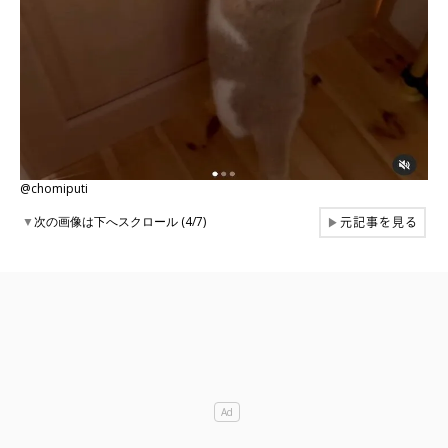
@chomiputi
元記事を見る
▼
次の画像は下へスクロール (4/7)
▶