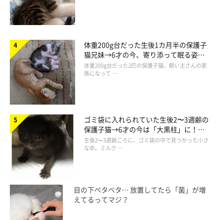
体重200g台だった生後1カ月半の保護子
猫兄妹→6才の今、寄り添って眠る姿に
ほっこり！
体重200g台だった2匹の保護子猫。飼い主さんの家
族になって …
ゴミ袋に入れられていた生後2〜3週齢の
保護子猫→6才の今は「大黒柱」に！
美しい黒猫に成長した姿にグッとくる
生後2〜3週齢ごろに、ゴミ袋の中で見つかった小さ
な命。ミルク …
目の下ベタベタ… 放置してたら「菌」が増
えてるってマジ？