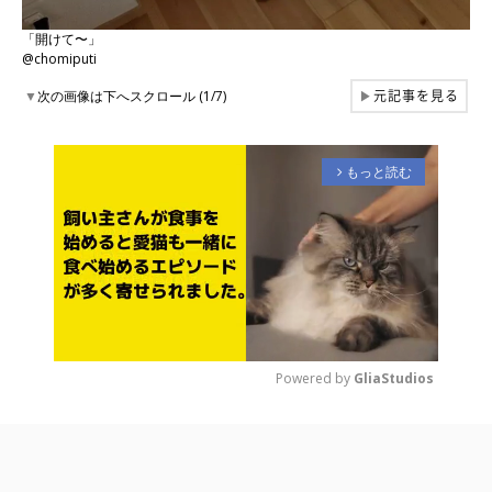
「開けて〜」
@chomiputi
元記事を見る
▼
次の画像は下へスクロール (1/7)
▶
もっと読む
arrow_forward_ios
Powered by 
GliaStudios
M
u
t
e