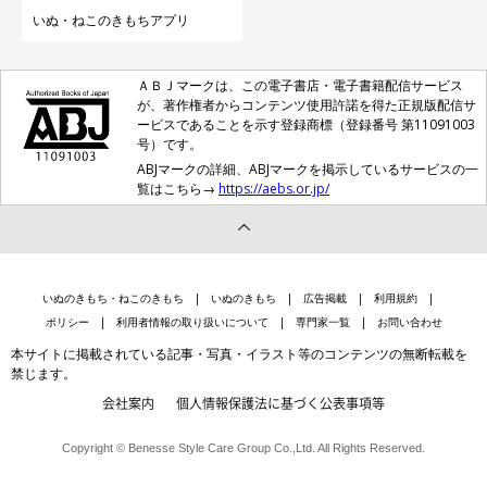
いぬ・ねこのきもちアプリ
ＡＢＪマークは、この電子書店・電子書籍配信サービス
が、著作権者からコンテンツ使用許諾を得た正規版配信サ
ービスであることを示す登録商標（登録番号 第11091003
号）です。
ABJマークの詳細、ABJマークを掲示しているサービスの一
覧はこちら→
https://aebs.or.jp/
いぬのきもち・ねこのきもち
いぬのきもち
広告掲載
利用規約
ポリシー
利用者情報の取り扱いについて
専門家一覧
お問い合わせ
本サイトに掲載されている記事・写真・イラスト等のコンテンツの無断転載を
禁じます。
会社案内
個人情報保護法に基づく公表事項等
Copyright © Benesse Style Care Group Co.,Ltd. All Rights Reserved.