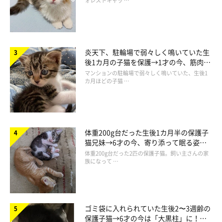
ォレストキャッ …
炎天下、駐輪場で弱々しく鳴いていた生
後1カ月の子猫を保護→1才の今、筋肉質
でツンデレなコに成長
マンションの駐輪場で弱々しく鳴いていた、生後1
カ月ほどの子猫 …
体重200g台だった生後1カ月半の保護子
猫兄妹→6才の今、寄り添って眠る姿に
ほっこり！
体重200g台だった2匹の保護子猫。飼い主さんの家
族になって …
ゴミ袋に入れられていた生後2〜3週齢の
保護子猫→6才の今は「大黒柱」に！