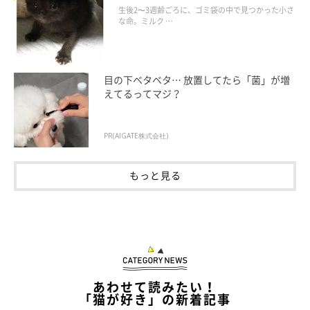
美しい黒猫に成長した姿にグッとくる
生後2〜3週齢ごろに、ゴミ袋の中で見つかった小さ
な命。ミルク …
目の下ベタベタ… 放置してたら「菌」が増
えてるってマジ？
PR(AIGATE株式会社)
もっと見る
あわせて読みたい！
「猫が好き」の新着記事