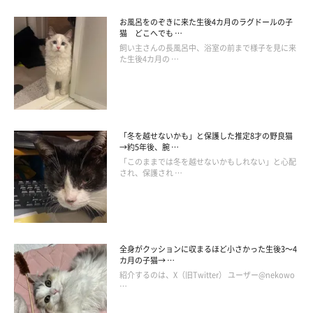
お風呂をのぞきに来た生後4カ月のラグドールの子
猫 どこへでも …
飼い主さんの長風呂中、浴室の前まで様子を見に来
た生後4カ月の …
「冬を越せないかも」と保護した推定8才の野良猫
→約5年後、腕 …
「このままでは冬を越せないかもしれない」と心配
され、保護され …
全身がクッションに収まるほど小さかった生後3～4
カ月の子猫→ …
紹介するのは、X（旧Twitter） ユーザー@nekowo
…