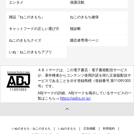
エンタメ
保護活動
雑誌『ねこのきもち』
ねこのきもち健保
キャットフードの正しい選び方
猫診断
ねこのきもちクイズ
購読者専用ページ
いぬ・ねこのきもちアプリ
ＡＢＪマークは、この電子書店・電子書籍配信サービス
が、著作権者からコンテンツ使用許諾を得た正規版配信サ
ービスであることを示す登録商標（登録番号 第11091003
号）です。
ABJマークの詳細、ABJマークを掲示しているサービスの一
覧はこちら→
https://aebs.or.jp/
いぬのきもち・ねこのきもち
いぬのきもち
広告掲載
利用規約