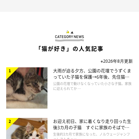
「猫が好き」の人気記事
※2026年8月更新
大雨が迫る夕方、公園の花壇でうずくま
っていた子猫を保護→6年後、先住猫
と“姉妹”のような関係に
公園の花壇で動けなくなっていた小さな子猫。家族
に迎えられてか …
お迎え初日、家に着くなり走り回った生
後3カ月の子猫 すぐに家族のそばで落
ち着く姿に「迎えてよかった」
生後約3カ月で家族になった、ノルウェージャンフ