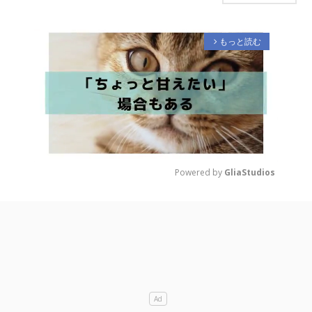
もっと読む
arrow_forward_ios
Powered by 
GliaStudios
M
u
t
e