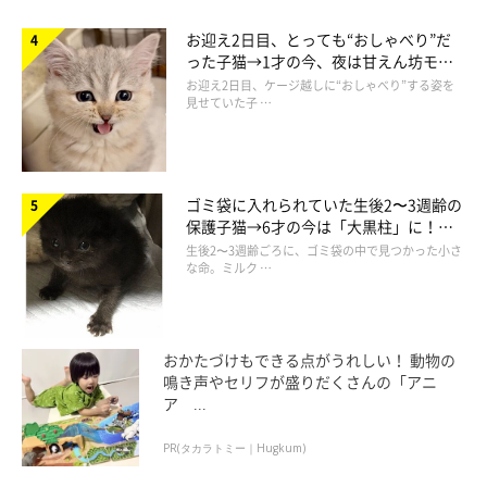
お迎え2日目、とっても“おしゃべり”だ
った子猫→1才の今、夜は甘えん坊モー
ドになるコに成長！
お迎え2日目、ケージ越しに“おしゃべり”する姿を
見せていた子 …
ゴミ袋に入れられていた生後2〜3週齢の
保護子猫→6才の今は「大黒柱」に！
美しい黒猫に成長した姿にグッとくる
生後2〜3週齢ごろに、ゴミ袋の中で見つかった小さ
な命。ミルク …
おかたづけもできる点がうれしい！ 動物の
鳴き声やセリフが盛りだくさんの「アニ
ア ...
PR(タカラトミー｜Hugkum)