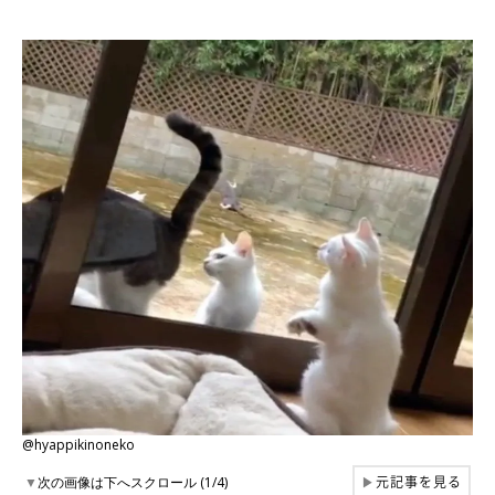
@hyappikinoneko
元記事を見る
▼
次の画像は下へスクロール (1/4)
▶