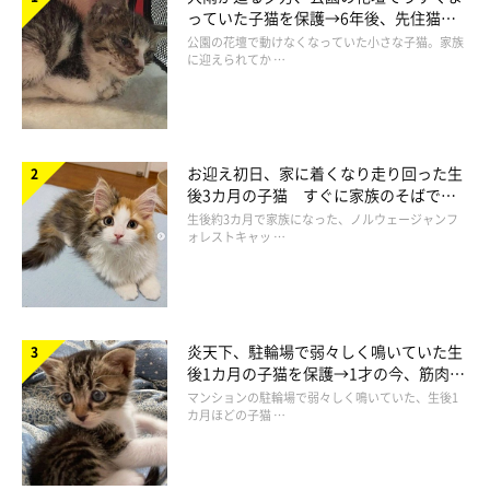
っていた子猫を保護→6年後、先住猫
と“姉妹”のような関係に
公園の花壇で動けなくなっていた小さな子猫。家族
に迎えられてか …
お迎え初日、家に着くなり走り回った生
後3カ月の子猫 すぐに家族のそばで落
ち着く姿に「迎えてよかった」
生後約3カ月で家族になった、ノルウェージャンフ
ォレストキャッ …
炎天下、駐輪場で弱々しく鳴いていた生
後1カ月の子猫を保護→1才の今、筋肉質
でツンデレなコに成長
マンションの駐輪場で弱々しく鳴いていた、生後1
カ月ほどの子猫 …