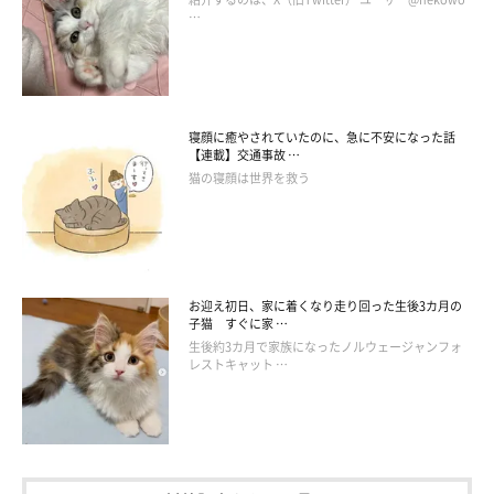
…
寝顔に癒やされていたのに、急に不安になった話
【連載】交通事故 …
猫の寝顔は世界を救う
お迎え初日、家に着くなり走り回った生後3カ月の
子猫 すぐに家 …
生後約3カ月で家族になったノルウェージャンフォ
レストキャット …