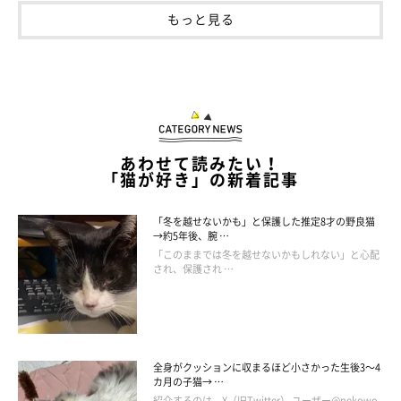
もっと見る
あわせて読みたい！
「猫が好き」の新着記事
「冬を越せないかも」と保護した推定8才の野良猫
→約5年後、腕 …
「このままでは冬を越せないかもしれない」と心配
され、保護され …
全身がクッションに収まるほど小さかった生後3～4
カ月の子猫→ …
紹介するのは、X（旧Twitter） ユーザー@nekowo