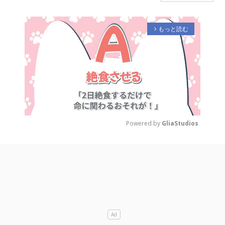
もっと読む
arrow_forward_ios
Powered by 
GliaStudios
M
u
t
e