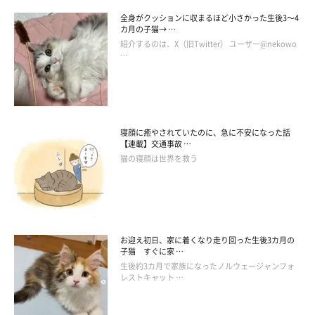
全身がクッションに収まるほど小さかった生後3～4
カ月の子猫→ …
紹介するのは、X（旧Twitter） ユーザー@nekowo
…
寝顔に癒やされていたのに、急に不安になった話
【連載】交通事故 …
猫の寝顔は世界を救う
お迎え初日、家に着くなり走り回った生後3カ月の
子猫 すぐに家 …
生後約3カ月で家族になったノルウェージャンフォ
レストキャット …