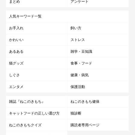
まとめ
アンケート
人気キーワード一覧
お手入れ
飼い方
かわいい
ストレス
あるある
雑学・豆知識
猫グッズ
食事・フード
しぐさ
健康・病気
エンタメ
保護活動
雑誌『ねこのきもち』
ねこのきもち健保
キャットフードの正しい選び方
猫診断
ねこのきもちクイズ
購読者専用ページ