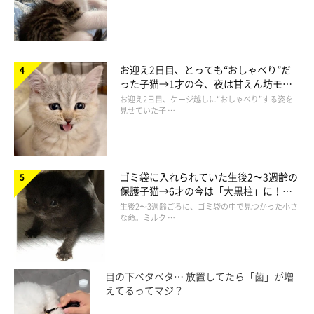
お迎え2日目、とっても“おしゃべり”だ
った子猫→1才の今、夜は甘えん坊モー
ドになるコに成長！
お迎え2日目、ケージ越しに“おしゃべり”する姿を
見せていた子 …
ゴミ袋に入れられていた生後2〜3週齢の
保護子猫→6才の今は「大黒柱」に！
美しい黒猫に成長した姿にグッとくる
生後2〜3週齢ごろに、ゴミ袋の中で見つかった小さ
な命。ミルク …
目の下ベタベタ… 放置してたら「菌」が増
えてるってマジ？