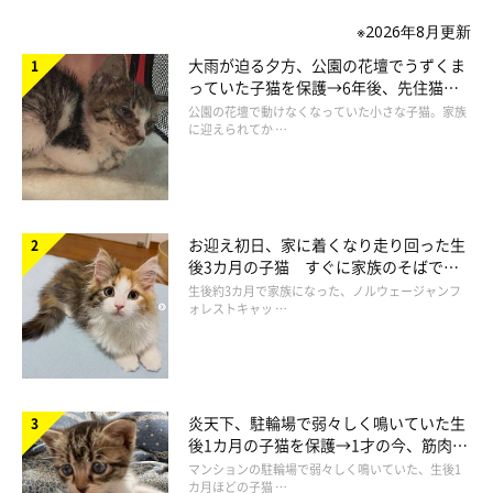
※2026年8月更新
大雨が迫る夕方、公園の花壇でうずくま
っていた子猫を保護→6年後、先住猫
と“姉妹”のような関係に
公園の花壇で動けなくなっていた小さな子猫。家族
に迎えられてか …
お迎え初日、家に着くなり走り回った生
後3カ月の子猫 すぐに家族のそばで落
ち着く姿に「迎えてよかった」
生後約3カ月で家族になった、ノルウェージャンフ
ォレストキャッ …
炎天下、駐輪場で弱々しく鳴いていた生
後1カ月の子猫を保護→1才の今、筋肉質
でツンデレなコに成長
マンションの駐輪場で弱々しく鳴いていた、生後1
カ月ほどの子猫 …