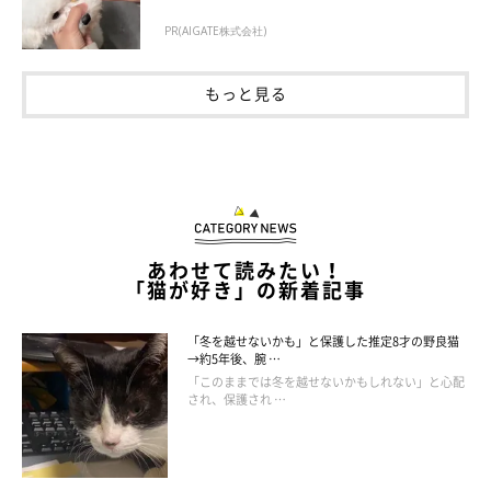
PR(AIGATE株式会社)
もっと見る
あわせて読みたい！
「猫が好き」の新着記事
「冬を越せないかも」と保護した推定8才の野良猫
→約5年後、腕 …
「このままでは冬を越せないかもしれない」と心配
され、保護され …