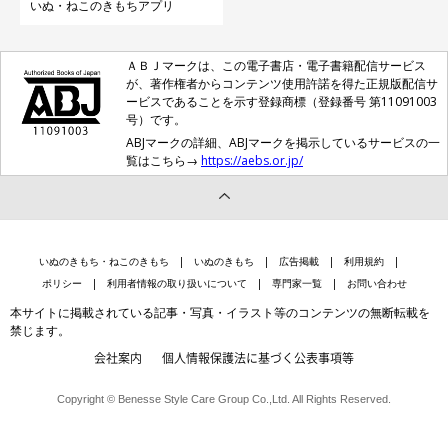
いぬ・ねこのきもちアプリ
ＡＢＪマークは、この電子書店・電子書籍配信サービス
が、著作権者からコンテンツ使用許諾を得た正規版配信サ
ービスであることを示す登録商標（登録番号 第11091003
号）です。
ABJマークの詳細、ABJマークを掲示しているサービスの一
覧はこちら→
https://aebs.or.jp/
いぬのきもち・ねこのきもち
いぬのきもち
広告掲載
利用規約
ポリシー
利用者情報の取り扱いについて
専門家一覧
お問い合わせ
本サイトに掲載されている記事・写真・イラスト等のコンテンツの無断転載を
禁じます。
会社案内
個人情報保護法に基づく公表事項等
Copyright © Benesse Style Care Group Co.,Ltd. All Rights Reserved.