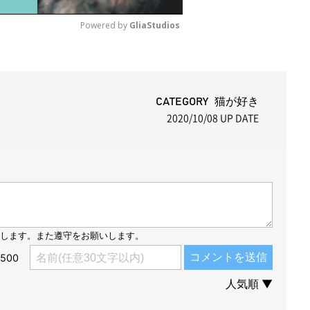
Powered by 
GliaStudios
M
u
t
CATEGORY 猫が好き
2020/10/08
UP DATE
e