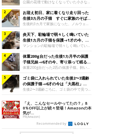
と“姉妹”のような関係に
公園の花壇で動けなくなっていた小さな子
猫。家族に迎えられてから6年、先住猫と
お迎え初日、家に着くなり走り回った
の間には深い絆が育まれていました。保護
当時のティダちゃん。
生後3カ月の子猫 すぐに家族のそばで
@muumuu62197189紹介するのは、
落ち着く姿に「迎えてよかった」
生後約3カ月で家族になった、ノルウェー
X（旧Twitter）ユーザー
ジャンフォレストキャットの子猫。お迎え
@muumuu62197189さんの愛猫・ティダ
炎天下、駐輪場で弱々しく鳴いていた
翌日には、すでに家でくつろぐ様子を見せ
ちゃん（取材時6才）の成長記録です。こ
ていました。お迎え翌日、ベッドでうとう
生後1カ月の子猫を保護→1才の今、筋
ちらは、生後3カ月ごろのティダちゃん。
とするむうちゃんお迎え翌日のむうちゃ
肉質でツンデレなコに成長
マンションの駐輪場で弱々しく鳴いてい
飼い主さんが出会ったのは、夜から大雨に
ん。@umimugi0304紹介するのは、
た、生後1カ月ほどの子猫。家族に迎えら
なると予報されていた日の夕方でした。花
Instagramユーザー@umimugi0304さんの
体重200g台だった生後1カ月半の保護
れてから1年、体も行動も大きく成長しま
壇で動けずにいた子猫保護したばかりのテ
愛猫・むうちゃん（撮影時、生後約3カ月
した。炎天下の駐輪場で鳴いていた小さな
子猫兄妹→6才の今、寄り添って眠る姿
ィダちゃん。@muumuu62197189飼い主
／ノルウェージャンフォレストキャッ
子猫保護当時のモモちゃん。@Kingponzu
にほっこり！
体重200g台だった2匹の保護子猫。飼い主
さんは、公園の
ト）。こちらは、お迎え翌日に撮影された
紹介するのは、X（旧Twitter）ユーザー
さんの家族になってから6年、ともに成長
一枚。ゴハンをお腹いっぱい食べたむうち
@Kingponzuさんの愛猫・モモちゃん（取
ゴミ袋に入れられていた生後2〜3週齢
するなかで、2匹の関係にも少しずつ変化
ゃんは眠くなり、飼い主さん夫婦のベッド
材時1才）の成長記録です。こちらは、モ
が見られました。家族になったばかりの小
の保護子猫→6才の今は「大黒柱」
でうとうとし始めたのだとか。飼い主さ
モちゃんが生後1カ月ごろに撮影された一
さな兄妹猫（写真上から）妹猫・てんちゃ
に！ 美しい黒猫に成長した姿にグッ
生後2〜3週齢ごろに、ゴミ袋の中で見つか
枚。飼い主さんの自宅マンションの駐輪場
ん、兄猫・ラムくん。@ten_ramu紹介す
った小さな命。ミルクから育てられたその
とくる
で鳴いていたところを保護された当時の姿
るのは、X（旧Twitter）ユーザー
子猫は今、家族に欠かせない存在へと成長
「え、こんなセールやってたの？」8
です。子猫時代のモモちゃん。
@ten_ramuさんの愛猫・ラムくんとてん
しました。ゴミ袋の中で見つかった、ミニ
0％OFF以上が続々登場！Amazonの本
@Kingponzuその日は気温が35℃を
ちゃん（ともに取材時6才）の成長記録で
モグラのような子猫よちよち歩きをしてい
気が...
す。この写真は、お迎えして間もない生後
たころの、生後2〜3週齢ごろのドンちゃ
PR(Amazon)
1カ月半ごろの2匹。当時、ラムくんは260
ん。@doddou_1今回紹介するのは、
Recommended by
グラム、てんちゃんは209グラムと、どち
X（旧Twitter）ユーザー@doddou_1さん
らもとても小さな体でした。2匹
の愛猫・ドンちゃん（取材時、推定6才／