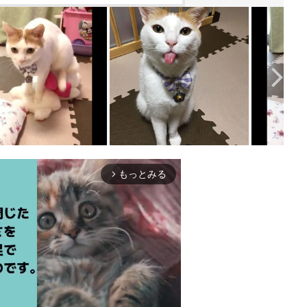
もっとみる
arrow_forward_ios