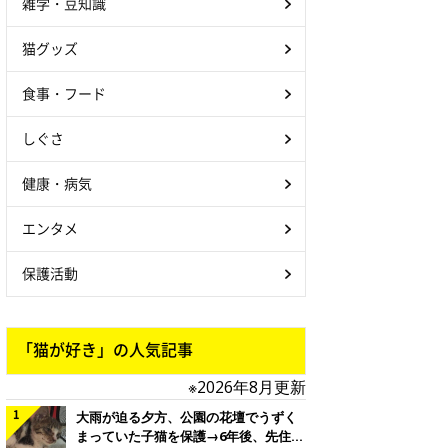
雑学・豆知識
猫グッズ
食事・フード
しぐさ
健康・病気
エンタメ
保護活動
「猫が好き」の人気記事
※2026年8月更新
大雨が迫る夕方、公園の花壇でうずく
まっていた子猫を保護→6年後、先住猫