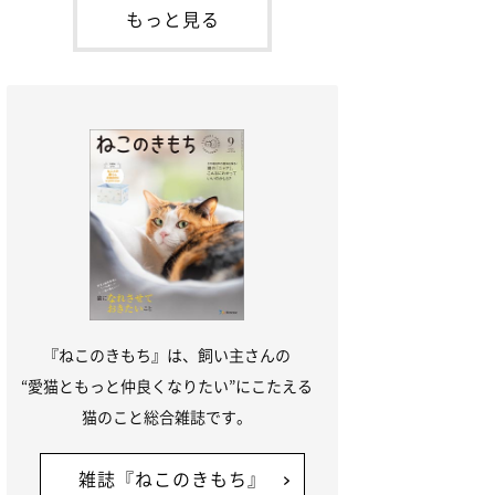
本名：ドミトリー・ドンスコイ）。ドンち
もっと見る
ゃんは、保護猫でした。ドンちゃんが見つ
かったのは、飼い主さんの姉の勤め先の敷
地内でした。ゴミ袋に入れられている
『ねこのきもち』は、飼い主さんの
“愛猫ともっと仲良くなりたい”にこたえる
猫のこと総合雑誌です。
雑誌『ねこのきもち』