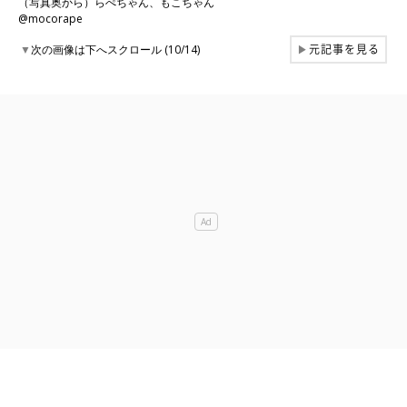
（写真奥から）らぺちゃん、もこちゃん
@mocorape
元記事を見る
▼
次の画像は下へスクロール (10/14)
▶