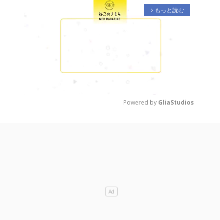
もっと読む
arrow_forward_ios
Powered by 
GliaStudios
M
u
t
e