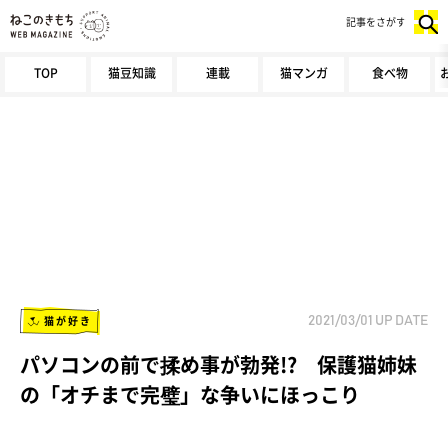
記事をさがす
TOP
猫豆知識
連載
猫マンガ
食べ物
猫が好き
2021/03/01
UP DATE
パソコンの前で揉め事が勃発!? 保護猫姉妹
の「オチまで完璧」な争いにほっこり