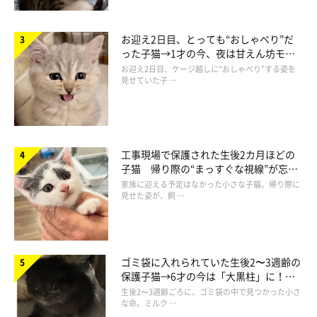
お迎え2日目、とっても“おしゃべり”だ
った子猫→1才の今、夜は甘えん坊モー
ドになるコに成長！
お迎え2日目、ケージ越しに“おしゃべり”する姿を
見せていた子 …
工事現場で保護された生後2カ月ほどの
子猫 帰り際の“まっすぐな視線”が忘れ
られず、家族の一員に
家族に迎える予定はなかった小さな子猫。帰り際に
見せた姿が、飼 …
ゴミ袋に入れられていた生後2〜3週齢の
保護子猫→6才の今は「大黒柱」に！
美しい黒猫に成長した姿にグッとくる
生後2〜3週齢ごろに、ゴミ袋の中で見つかった小さ
な命。ミルク …