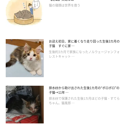
猫の寝顔は世界を救う
お迎え初日、家に着くなり走り回った生後3カ月の
子猫 すぐに家 …
生後約3カ月で家族になったノルウェージャンフォ
レストキャット …
排水枡から助け出された生後1カ月の“ボロボロ”の
子猫→11年 …
排水枡で保護された生後1カ月ほどの子猫・すてら
ちゃん。猫風邪 …