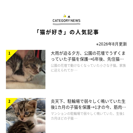
「猫が好き」の人気記事
※2026年8月更新
大雨が迫る夕方、公園の花壇でうずくま
っていた子猫を保護→6年後、先住猫
と“姉妹”のような関係に
公園の花壇で動けなくなっていた小さな子猫。家族
に迎えられてか …
炎天下、駐輪場で弱々しく鳴いていた生
後1カ月の子猫を保護→1才の今、筋肉質
でツンデレなコに成長
マンションの駐輪場で弱々しく鳴いていた、生後1
カ月ほどの子猫 …