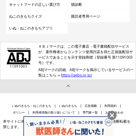
キャットフードの正しい選び方
猫診断
ねこのきもちクイズ
購読者専用ページ
いぬ・ねこのきもちアプリ
ＡＢＪマークは、この電子書店・電子書籍配信サービス
が、著作権者からコンテンツ使用許諾を得た正規版配信サ
ービスであることを示す登録商標（登録番号 第11091003
号）です。
ABJマークの詳細、ABJマークを掲示しているサービスの一
覧はこちら→
https://aebs.or.jp/
いぬのきもち・ねこのきもち
いぬのきもち
広告掲載
利用規約
ポリシー
利用者情報の取り扱いについて
専門家一覧
お問い合わせ
本サイトに掲載されている記事・写真・イラスト等のコンテンツの無断転載を
禁じます。
会社案内
個人情報保護法に基づく公表事項等