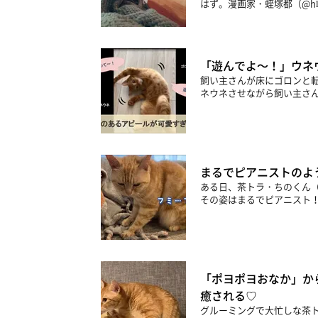
はず。漫画家・蛭塚都（@hl
「遊んでよ～！」ウネ
飼い主さんが床にゴロンと
ネウネさせながら飼い主さん
まるでピアニストのよう
ある日、茶トラ・ちのくん
その姿はまるでピアニスト！
「ポヨポヨおなか」か
癒される♡
グルーミングで大忙しな茶