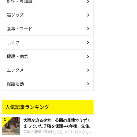
雑学・豆知識
猫グッズ
食事・フード
しぐさ
健康・病気
エンタメ
保護活動
人気記事ランキング
大雨が迫る夕方、公園の花壇でうずく
まっていた子猫を保護→6年後、先住猫
と“姉妹”のような関係に
公園の花壇で動けなくなっていた小さな子