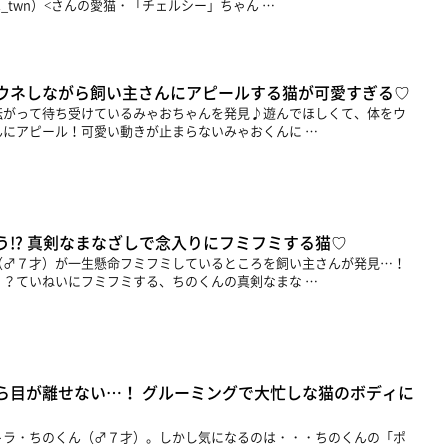
_twn）<さんの愛猫・「チェルシー」ちゃん …
ウネしながら飼い主さんにアピールする猫が可愛すぎる♡
転がって待ち受けているみゃおちゃんを発見♪遊んでほしくて、体をウ
にアピール！可愛い動きが止まらないみゃおくんに …
!? 真剣なまなざしで念入りにフミフミする猫♡
（♂７才）が一生懸命フミフミしているところを飼い主さんが発見…！
？ていねいにフミフミする、ちのくんの真剣なまな …
ら目が離せない…！ グルーミングで大忙しな猫のボディに
トラ・ちのくん（♂７才）。しかし気になるのは・・・ちのくんの「ポ