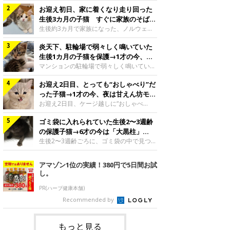
猫。家族に迎えられてから6年、先住猫と
お迎え初日、家に着くなり走り回った
の間には深い絆が育まれていました。保護
当時のティダちゃん。
生後3カ月の子猫 すぐに家族のそばで
@muumuu62197189紹介するのは、
落ち着く姿に「迎えてよかった」
生後約3カ月で家族になった、ノルウェー
X（旧Twitter）ユーザー
ジャンフォレストキャットの子猫。お迎え
@muumuu62197189さんの愛猫・ティダ
炎天下、駐輪場で弱々しく鳴いていた
翌日には、すでに家でくつろぐ様子を見せ
ちゃん（取材時6才）の成長記録です。こ
ていました。お迎え翌日、ベッドでうとう
生後1カ月の子猫を保護→1才の今、筋
ちらは、生後3カ月ごろのティダちゃん。
とするむうちゃんお迎え翌日のむうちゃ
肉質でツンデレなコに成長
マンションの駐輪場で弱々しく鳴いてい
飼い主さんが出会ったのは、夜から大雨に
ん。@umimugi0304紹介するのは、
た、生後1カ月ほどの子猫。家族に迎えら
なると予報されていた日の夕方でした。花
Instagramユーザー@umimugi0304さんの
お迎え2日目、とっても“おしゃべり”だ
れてから1年、体も行動も大きく成長しま
壇で動けずにいた子猫保護したばかりのテ
愛猫・むうちゃん（撮影時、生後約3カ月
した。炎天下の駐輪場で鳴いていた小さな
った子猫→1才の今、夜は甘えん坊モー
ィダちゃん。@muumuu62197189飼い主
／ノルウェージャンフォレストキャッ
子猫保護当時のモモちゃん。@Kingponzu
ドになるコに成長！
お迎え2日目、ケージ越しに“おしゃべ
さんは、公園の
ト）。こちらは、お迎え翌日に撮影された
紹介するのは、X（旧Twitter）ユーザー
り”する姿を見せていた子猫。1才になった
一枚。ゴハンをお腹いっぱい食べたむうち
@Kingponzuさんの愛猫・モモちゃん（取
ゴミ袋に入れられていた生後2〜3週齢
今も見せる愛らしい姿にキュンとします。
ゃんは眠くなり、飼い主さん夫婦のベッド
材時1才）の成長記録です。こちらは、モ
お迎え2日目、ケージ越しに何かを伝える
の保護子猫→6才の今は「大黒柱」
でうとうとし始めたのだとか。飼い主さ
モちゃんが生後1カ月ごろに撮影された一
ももちゃん“おしゃべり”なももちゃん。
に！ 美しい黒猫に成長した姿にグッ
生後2〜3週齢ごろに、ゴミ袋の中で見つか
枚。飼い主さんの自宅マンションの駐輪場
@poocoonyan紹介するのは、Instagram
った小さな命。ミルクから育てられたその
とくる
で鳴いていたところを保護された当時の姿
ユーザー@poocoonyanさんの愛猫・もも
子猫は今、家族に欠かせない存在へと成長
アマゾン1位の実績！380円で5日間お試
です。子猫時代のモモちゃん。
ちゃん（取材時1才／マンチカン）です。
しました。ゴミ袋の中で見つかった、ミニ
し。
@Kingponzuその日は気温が35℃を
こちらの動画は、ももちゃんが生後2カ月
モグラのような子猫よちよち歩きをしてい
を過ぎたころ、お迎え2日目に撮影された
たころの、生後2〜3週齢ごろのドンちゃ
PR(ハーブ健康本舗)
もの。新しい環境にゆっくり慣れてもらう
ん。@doddou_1今回紹介するのは、
Recommended by
ため、当時はケージの中で過ごしていまし
X（旧Twitter）ユーザー@doddou_1さん
た。鳴いてアピールするももち
の愛猫・ドンちゃん（取材時、推定6才／
本名：ドミトリー・ドンスコイ）。ドンち
もっと見る