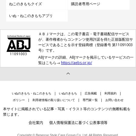
ねこのきもちクイズ
購読者専用ページ
いぬ・ねこのきもちアプリ
ＡＢＪマークは、この電子書店・電子書籍配信サービス
が、著作権者からコンテンツ使用許諾を得た正規版配信サ
ービスであることを示す登録商標（登録番号 第11091003
号）です。
ABJマークの詳細、ABJマークを掲示しているサービスの一
覧はこちら→
https://aebs.or.jp/
いぬのきもち・ねこのきもち
いぬのきもち
広告掲載
利用規約
ポリシー
利用者情報の取り扱いについて
専門家一覧
お問い合わせ
本サイトに掲載されている記事・写真・イラスト等のコンテンツの無断転載を
禁じます。
会社案内
個人情報保護法に基づく公表事項等
Copyright © Benesse Style Care Group Co.,Ltd. All Rights Reserved.