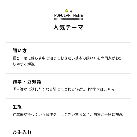
今回は、猫との暮らしが始まったときに起こりがちなトラブルの
原因と対処法について教えていただきました。家に来たばかりの
人気テーマ
猫は警戒心が強い場合があるので、安心できる環境をつくり、適
度な距離感が大切です。また、おなかを壊したときは、なるべく
早く動物病院に相談しましょう。
飼い方
猫と一緒に暮らす中で知っておきたい基本の飼い方を専門家がわか
（監修：ねこのきもち獣医師相談室 獣医師・岡本りさ先生）
りやすく解説
取材・文／平岡紗季
※写真はスマホアプリ「いぬ・ねこのきもち」で投稿されたもの
雑学・豆知識
です。
明日誰かに話したくなる猫にまつわる”あれこれ”ネタはこちら
※記事と写真に関連性はありませんので予めご了承ください。
生態
猫本来が持っている習性や、しぐさの意味など、画像と一緒に解説
お手入れ