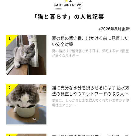
「猫と暮らす」の人気記事
※2026年8月更新
夏の猫の留守番、出かける前に見直した
い安全対策
夏に猫だけで留守番させる日は、帰宅するまで部屋
が暑くなりすぎ …
猫に充分な水分を摂らせるには？ 給水方
法の見直しやウエットフードの取り入れ
方を解説
愛猫は、しっかりと水を飲んでくれていますか？ 夏
場はエアコン …
ねこのきもち投稿写真ギャラリー