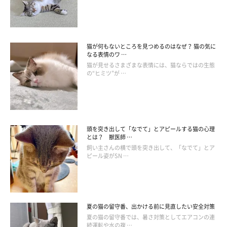
猫が何もないところを見つめるのはなぜ？ 猫の気に
なる表情のワ …
猫が見せるさまざまな表情には、猫ならではの生態
の“ヒミツ”が …
頭を突き出して「なでて」とアピールする猫の心理
とは？ 獣医師 …
飼い主さんの横で頭を突き出して、「なでて」とア
ピール姿がSN …
ねこのきもち投稿写真ギャラリー
夏の猫の留守番、出かける前に見直したい安全対策
ーー飼い始めに威嚇されてしまう状態が続いた場合、何か原因が
夏の猫の留守番では、暑さ対策としてエアコンの連
続運転や水の複 …