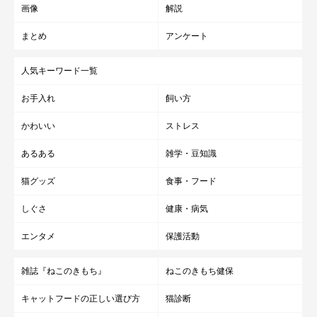
画像
解説
まとめ
アンケート
人気キーワード一覧
お手入れ
飼い方
かわいい
ストレス
あるある
雑学・豆知識
猫グッズ
食事・フード
しぐさ
健康・病気
エンタメ
保護活動
雑誌『ねこのきもち』
ねこのきもち健保
キャットフードの正しい選び方
猫診断