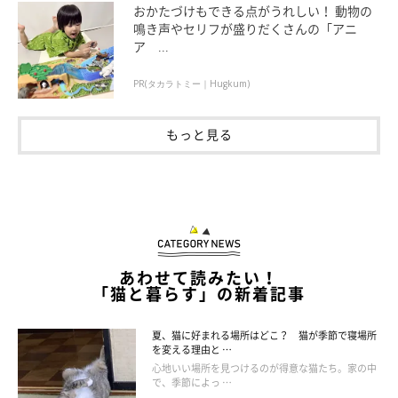
おかたづけもできる点がうれしい！ 動物の
鳴き声やセリフが盛りだくさんの「アニ
ア ...
PR(タカラトミー｜Hugkum)
もっと見る
あわせて読みたい！
「猫と暮らす」の新着記事
飼い始めは距離感に注意して
夏、猫に好まれる場所はどこ？ 猫が季節で寝場所
を変える理由と …
心地いい場所を見つけるのが得意な猫たち。家の中
で、季節によっ …