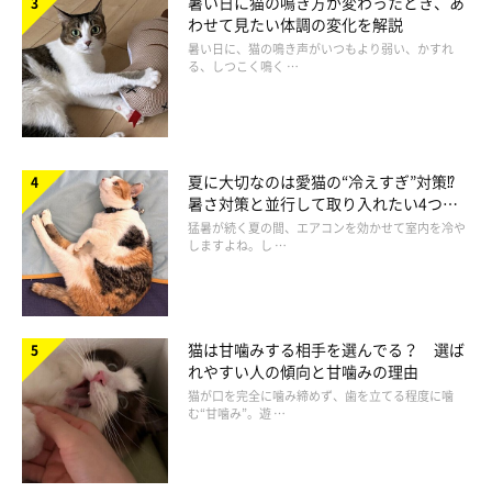
暑い日に猫の鳴き方が変わったとき、あ
ーー飼い始めにおなかを壊してしまうことが多いかと思います。
わせて見たい体調の変化を解説
どのような原因が考えられるでしょうか。
暑い日に、猫の鳴き声がいつもより弱い、かすれ
る、しつこく鳴く …
岡本先生：
「ストレスによる腸炎の可能性があります。また、保護猫の場合
は、寄生虫に感染している可能性も考えられるかもしれません」
夏に大切なのは愛猫の“冷えすぎ”対策⁉
暑さ対策と並行して取り入れたい4つの
工夫
猛暑が続く夏の間、エアコンを効かせて室内を冷や
ーーおなかを壊してしまった場合、どのように対応すれば良いで
しますよね。し …
しょうか。
岡本先生：
猫は甘噛みする相手を選んでる？ 選ば
「可能であれば、すぐに動物病院を受診しましょう。それが難し
れやすい人の傾向と甘噛みの理由
い場合は、猫の便を動物病院に持参し、検査と薬の相談をするの
猫が口を完全に噛み締めず、歯を立てる程度に噛
む“甘噛み”。遊 …
がいいでしょう」