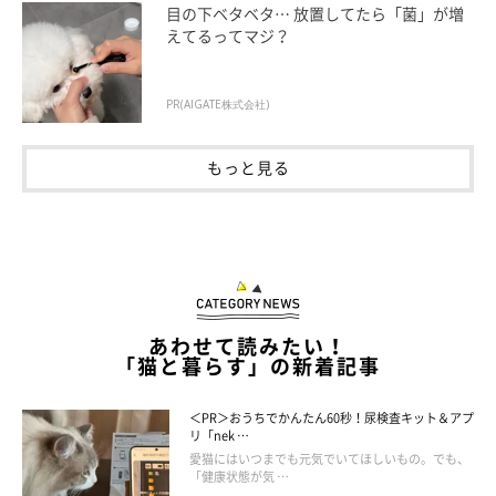
目の下ベタベタ… 放置してたら「菌」が増
えてるってマジ？
PR(AIGATE株式会社)
もっと見る
あわせて読みたい！
「猫と暮らす」の新着記事
＜PR＞おうちでかんたん60秒！尿検査キット＆アプ
ねこのきもち投稿写真ギャラリー
リ「nek …
愛猫にはいつまでも元気でいてほしいもの。でも、
「健康状態が気 …
寒い季節に猫のトイレの回数が減るのは、寒くて水分摂取量が低