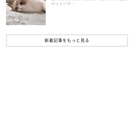
の“ヒミツ”が …
※写真はスマホアプリ「いぬ・ねこのきもち」で投稿されたもの
です。
※記事と写真に関連性がない場合もあります。
新着記事をもっと見る