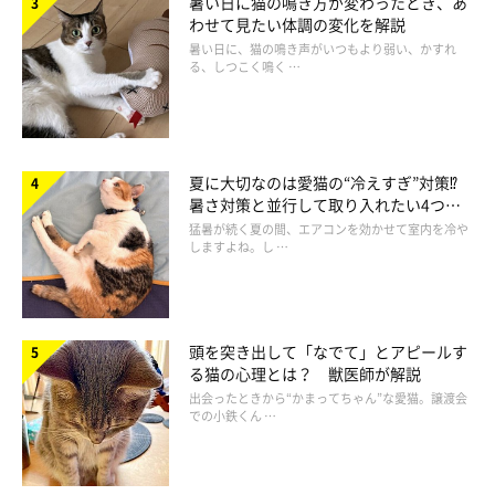
暑い日に猫の鳴き方が変わったとき、あ
わせて見たい体調の変化を解説
暑い日に、猫の鳴き声がいつもより弱い、かすれ
る、しつこく鳴く …
夏に大切なのは愛猫の“冷えすぎ”対策⁉
暑さ対策と並行して取り入れたい4つの
工夫
猛暑が続く夏の間、エアコンを効かせて室内を冷や
しますよね。し …
頭を突き出して「なでて」とアピールす
る猫の心理とは？ 獣医師が解説
（3）オシッコをしない
出会ったときから“かまってちゃん”な愛猫。譲渡会
での小鉄くん …