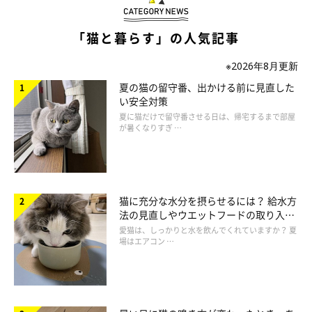
「猫と暮らす」の人気記事
※2026年8月更新
夏の猫の留守番、出かける前に見直した
い安全対策
夏に猫だけで留守番させる日は、帰宅するまで部屋
ねこのきもち投稿写真ギャラリー
が暑くなりすぎ …
冬は猫の水分摂取量が減り、運動不足にもなりやすいので、膀胱
炎や尿石症など泌尿器系の病気のリスクが上がります。
猫に充分な水分を摂らせるには？ 給水方
そこで、飲水量の減少が気になるときは、総合栄養食のウエット
法の見直しやウエットフードの取り入れ
方を解説
愛猫は、しっかりと水を飲んでくれていますか？ 夏
フードや、ドライフードに少量の水を加えて与えてみましょう。
場はエアコン …
また、お気に入りの水飲み容器や蛇口から出る水など、猫の好き
な水の飲み方を利用して飲水量を増やす方法もおすすめです。