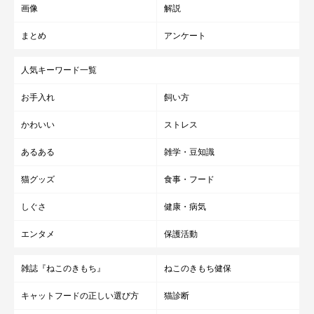
画像
解説
まとめ
アンケート
人気キーワード一覧
お手入れ
飼い方
かわいい
ストレス
あるある
雑学・豆知識
猫グッズ
食事・フード
しぐさ
健康・病気
エンタメ
保護活動
雑誌『ねこのきもち』
ねこのきもち健保
キャットフードの正しい選び方
猫診断