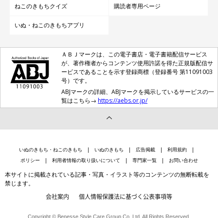
ねこのきもちクイズ
購読者専用ページ
いぬ・ねこのきもちアプリ
ＡＢＪマークは、この電子書店・電子書籍配信サービス
が、著作権者からコンテンツ使用許諾を得た正規版配信サ
ービスであることを示す登録商標（登録番号 第11091003
号）です。
ABJマークの詳細、ABJマークを掲示しているサービスの一
覧はこちら→
https://aebs.or.jp/
いぬのきもち・ねこのきもち
いぬのきもち
広告掲載
利用規約
ポリシー
利用者情報の取り扱いについて
専門家一覧
お問い合わせ
本サイトに掲載されている記事・写真・イラスト等のコンテンツの無断転載を
禁じます。
会社案内
個人情報保護法に基づく公表事項等
Copyright © Benesse Style Care Group Co.,Ltd. All Rights Reserved.