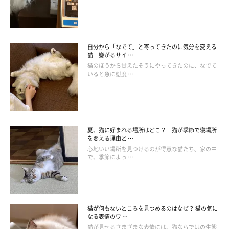
下して尿量が減ることに加え、トイレまわりの環境が原因のこと
もあります。
自分から「なでて」と寄ってきたのに気分を変える
室温は適温でもトイレまわりの床が冷たいために、猫がトイレに
猫 嫌がるサイ …
行くのを億劫に感じている可能性も。トイレ付近の床の上にマッ
猫のほうから甘えたそうにやってきたのに、なでて
いると急に態度 …
トを敷く、暖かい場所にトイレを追加するなど、猫がトイレに行
きやすくなる工夫をしてみるといいでしょう。
動かない、水を飲まない、オシッコをしない。冬にありがちな猫
夏、猫に好まれる場所はどこ？ 猫が季節で寝場所
の3大「しない」対策をしっかり行い、寒い冬を元気に乗り切り
を変える理由と …
心地いい場所を見つけるのが得意な猫たち。家の中
ましょう。
で、季節によっ …
お話を伺った先生／小林清佳先生（モノカどうぶつ病院院長）
参考／「ねこのきもち」2022年12月号『猫は寒さが苦手だか
猫が何もないところを見つめるのはなぜ？ 猫の気に
ら…冬の暮らしにまつわる相談、専門家がずばり回答！』
なる表情のワ …
文／寺井さとこ
猫が見せるさまざまな表情には、猫ならではの生態