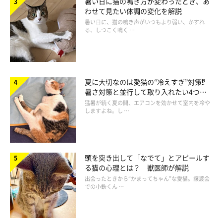
暑い日に猫の鳴き方が変わったとき、あ
わせて見たい体調の変化を解説
暑い日に、猫の鳴き声がいつもより弱い、かすれ
る、しつこく鳴く …
夏に大切なのは愛猫の“冷えすぎ”対策⁉
暑さ対策と並行して取り入れたい4つの
工夫
猛暑が続く夏の間、エアコンを効かせて室内を冷や
しますよね。し …
頭を突き出して「なでて」とアピールす
る猫の心理とは？ 獣医師が解説
出会ったときから“かまってちゃん”な愛猫。譲渡会
での小鉄くん …
「アオーン」と鳴くことが多い猫は寂しがり
屋の傾向が！？