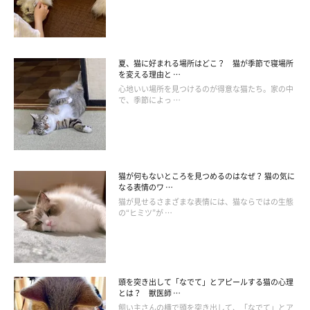
少し低めの遠吠えのような「アオーン」の鳴き声には、不安な気
持ちがあります。また、「大きさ」や「長さ」には猫の主張が表
夏、猫に好まれる場所はどこ？ 猫が季節で寝場所
れるので、大きいほど、長いほど不安は強く、この鳴き方が多い
を変える理由と …
心地いい場所を見つけるのが得意な猫たち。家の中
猫は寂しがり屋の性格といえるかもしれません。
で、季節によっ …
猫は言葉を発しない動物ですが、さまざまな方法で飼い主さんに
気持ちを伝えています。「鳴き声」は、その手段のひとつ。愛猫
の気持ちをしっかり受け取るためにも、理解の仕方を知っておき
猫が何もないところを見つめるのはなぜ？ 猫の気に
なる表情のワ …
たいですね。
猫が見せるさまざまな表情には、猫ならではの生態
の“ヒミツ”が …
お話を伺った先生／小野寺温先生（帝京科学大学助教 動物看護
師）
参考／「ねこのきもち」2019年3月号『猫語をひも解くヒント集
頭を突き出して「なでて」とアピールする猫の心理
鳴き声で気持ちはわかります！』
とは？ 獣医師 …
飼い主さんの横で頭を突き出して、「なでて」とア