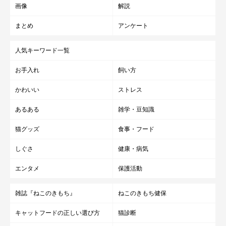
画像
解説
まとめ
アンケート
人気キーワード一覧
お手入れ
飼い方
かわいい
ストレス
あるある
雑学・豆知識
猫グッズ
食事・フード
しぐさ
健康・病気
エンタメ
保護活動
雑誌『ねこのきもち』
ねこのきもち健保
キャットフードの正しい選び方
猫診断