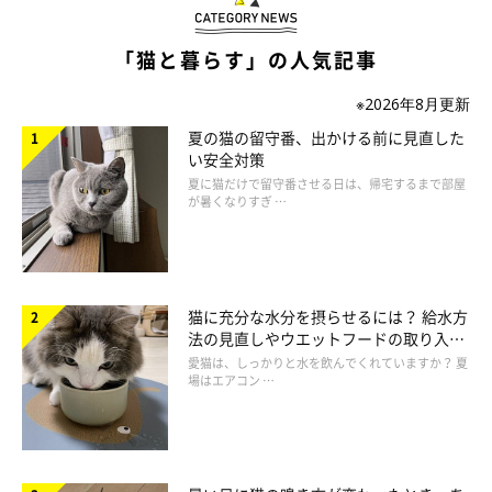
「猫と暮らす」の人気記事
※2026年8月更新
ねこのきもち投稿写真ギャラリー
夏の猫の留守番、出かける前に見直した
い安全対策
猫が「アオーン」と飼い主さんを見ながら大きく長めに鳴く場合
夏に猫だけで留守番させる日は、帰宅するまで部屋
は、「かまって」の気持ちが強いので、飼い主さんへの愛情度が
が暑くなりすぎ …
高いと考えられます。飼い主さんが近付いてくるまで鳴き続ける
なら、愛情度はさらに高いといえるでしょう。
猫に充分な水分を摂らせるには？ 給水方
法の見直しやウエットフードの取り入れ
困るくらい「かまって」鳴きが繰り返される場合は
方を解説
愛猫は、しっかりと水を飲んでくれていますか？ 夏
場はエアコン …
「かまって」の気持ちが強い猫に対して、願いを叶えてあげるこ
とも大切ですが、困るくらい繰り返すようであれば、相手にしな
いようにすることもひとつの手です。