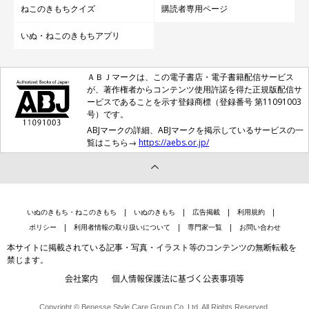
ねこのきもちクイズ
購読者専用ページ
いぬ・ねこのきもちアプリ
ＡＢＪマークは、この電子書店・電子書籍配信サービス
が、著作権者からコンテンツ使用許諾を得た正規版配信サ
ービスであることを示す登録商標（登録番号 第11091003
号）です。
ABJマークの詳細、ABJマークを掲示しているサービスの一
覧はこちら→
https://aebs.or.jp/
いぬのきもち・ねこのきもち
いぬのきもち
広告掲載
利用規約
ポリシー
利用者情報の取り扱いについて
専門家一覧
お問い合わせ
本サイトに掲載されている記事・写真・イラスト等のコンテンツの無断転載を
禁じます。
会社案内
個人情報保護法に基づく公表事項等
Copyright © Benesse Style Care Group Co.,Ltd. All Rights Reserved.