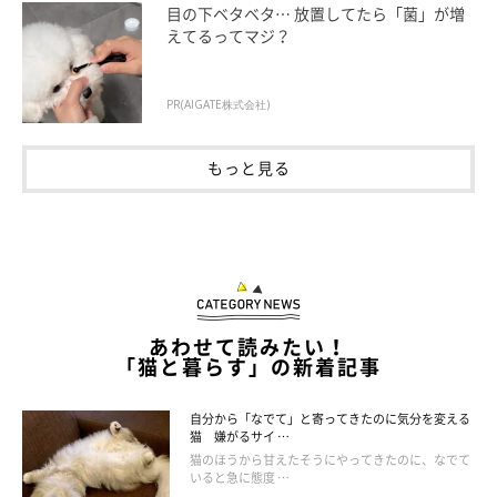
目の下ベタベタ… 放置してたら「菌」が増
えてるってマジ？
PR(AIGATE株式会社)
もっと見る
あわせて読みたい！
「猫と暮らす」の新着記事
ねこのきもち投稿写真ギャラリー
自分から「なでて」と寄ってきたのに気分を変える
猫 嫌がるサイ …
愛猫が生活の中で不満を感じないように、飼い主さんはなるべく
猫のほうから甘えたそうにやってきたのに、なでて
愛猫のペースに合わせてあげる
ようにしましょう。
いると急に態度 …