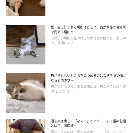
住環境の工夫としては、たとえば
愛猫が登れるような場所を増や
してあげる
とよいと思います。運動ができる環境を作ってあげる
ことも、ストレスの発散につながるでしょう。
夏、猫に好まれる場所はどこ？ 猫が季節で寝場所
を変える理由と …
心地いい場所を見つけるのが得意な猫たち。家の中
で、季節によっ …
（監修：ねこのきもち獣医師相談室 獣医師・岡本りさ先生）
取材・文／柴田おまめ
※写真は「ねこのきもちアプリ」で投稿されたものです
※記事と写真に関連性はありませんので予めご了承ください
猫が何もないところを見つめるのはなぜ？ 猫の気に
※記事の内容は2025年8月時点の情報です。
なる表情のワ …
猫が見せるさまざまな表情には、猫ならではの生態
の“ヒミツ”が …
頭を突き出して「なでて」とアピールする猫の心理
とは？ 獣医師 …
飼い主さんの横で頭を突き出して、「なでて」とア