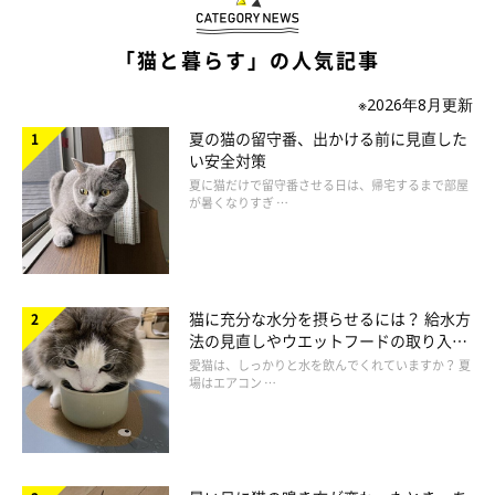
ねこのきもち投稿写真ギャラリー
「猫と暮らす」の人気記事
上記のようなことが原因で、猫がなんらかの不満を感じていると
※2026年8月更新
きには、次のようなサインが見られることも。
夏の猫の留守番、出かける前に見直した
い安全対策
・飼い主さんを威嚇したり、噛んだりする
夏に猫だけで留守番させる日は、帰宅するまで部屋
が暑くなりすぎ …
・飼い主さんを無視したり、避けたりする
・物を落とすなどのイタズラをする
・鳴く
猫に充分な水分を摂らせるには？ 給水方
愛猫がなぜこうしたしぐさや行動を見せるのか、原因となるもの
法の見直しやウエットフードの取り入れ
方を解説
愛猫は、しっかりと水を飲んでくれていますか？ 夏
がないかを考えてあげられるとよいですね。
場はエアコン …