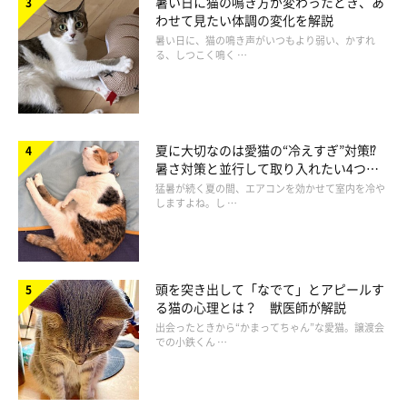
暑い日に猫の鳴き方が変わったとき、あ
わせて見たい体調の変化を解説
暑い日に、猫の鳴き声がいつもより弱い、かすれ
る、しつこく鳴く …
夏に大切なのは愛猫の“冷えすぎ”対策⁉
暑さ対策と並行して取り入れたい4つの
工夫
猛暑が続く夏の間、エアコンを効かせて室内を冷や
しますよね。し …
愛猫が不満を感じないように、飼い主さんが
頭を突き出して「なでて」とアピールす
心がけたいことは？
る猫の心理とは？ 獣医師が解説
出会ったときから“かまってちゃん”な愛猫。譲渡会
での小鉄くん …