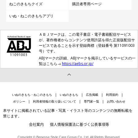
ねこのきもちクイズ
購読者専用ページ
いぬ・ねこのきもちアプリ
ＡＢＪマークは、この電子書店・電子書籍配信サービス
が、著作権者からコンテンツ使用許諾を得た正規版配信サ
ービスであることを示す登録商標（登録番号 第11091003
号）です。
ABJマークの詳細、ABJマークを掲示しているサービスの一
覧はこちら→
https://aebs.or.jp/
いぬのきもち・ねこのきもち
いぬのきもち
広告掲載
利用規約
ポリシー
利用者情報の取り扱いについて
専門家一覧
お問い合わせ
本サイトに掲載されている記事・写真・イラスト等のコンテンツの無断転載を
禁じます。
会社案内
個人情報保護法に基づく公表事項等
Copyright © Benesse Style Care Group Co.,Ltd. All Rights Reserved.