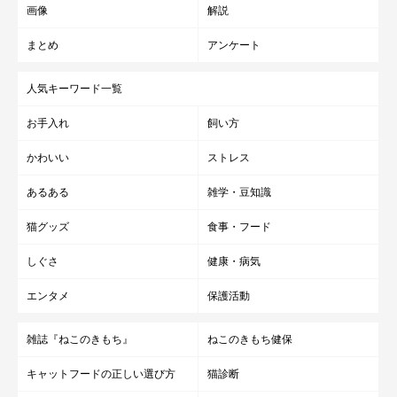
画像
解説
まとめ
アンケート
人気キーワード一覧
お手入れ
飼い方
かわいい
ストレス
あるある
雑学・豆知識
猫グッズ
食事・フード
しぐさ
健康・病気
エンタメ
保護活動
雑誌『ねこのきもち』
ねこのきもち健保
キャットフードの正しい選び方
猫診断