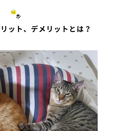
u
t
e
メリット、デメリットとは？