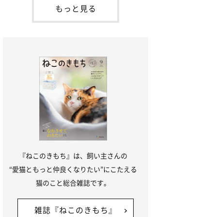
「ね
てお世話を求めるときに鳴き声を使いま
もっと見る
す。子猫なので「ニャー」よりもややか細
い「ミャア」といった鳴き声になります
が、この鳴き声を聞くと成猫が反応すると
いう習性があるようで
『ねこのきもち』は、飼い主さんの
“愛猫ともっと仲良くなりたい”にこたえる
猫のこと総合雑誌です。
雑誌『ねこのきもち』