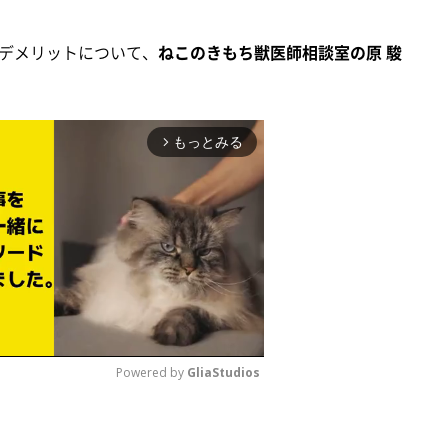
デメリットについて、
ねこのきもち獣医師相談室の原 駿
もっとみる
arrow_forward_ios
Powered by 
GliaStudios
M