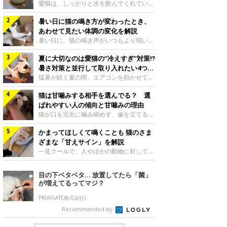
入れ方を解説
愛猫は、しっかりと水を飲んでくれていま
すか？ 夏場はエアコンで室内が涼しいこ
暑い日に猫の鳴き方が変わったとき、
ともあり、猫があまり水を飲まないこと
も。積極的に水分を摂らせるためには、給
あわせて見たい体調の変化を解説
水方法を見直したり、フードから水分を摂
暑い日に、猫の鳴き声がいつもより弱い、
らせたりする方法があります。今回は獣医
かすれる、しつこく鳴くなど、ふだんと違
師の重本仁先生に、猫に水分を摂らせるた
夏に大切なのは愛猫の“冷えすぎ”対策⁉
って聞こえることがあります。 そんなと
めにできるためできる工夫を教えていただ
き、あわせてどのような様子を確認したら
暑さ対策と並行して取り入れたい4つの
きました。ボウルの高さを愛猫の好みにね
よいのでしょうか。暑い日に猫の鳴き方が
工夫
猛暑が続く夏の間、エアコンを効かせて室
このきもち投稿写真ギャラリー水飲みボウ
変わるときの見方や注意したい体調の変化
内を冷やしますよね。しかし、人にとって
ルの高さは、猫が飲むときに頭が胃より下
などについて、ねこのきもち獣医師相談室
猫は甘噛みする相手を選んでる？ 選
は快適な温度でも、猫にとっては温度が低
にならないように設定すると飲みやすいで
の山口みき先生に伺いました。 鳴き方の
すぎることも。暑さ対策と並行して、冷え
ばれやすい人の傾向と甘噛みの理由
しょう。首を深く折り曲げずに済むため、
変化だけで判断せず、全身の様子も確認し
すぎ対策もしっかりと行うことが大切で
猫が口を完全に噛み締めず、歯を立てる程
関節や食道への負
てねこのきもち投稿写真ギャラリー猫の鳴
す。今回は獣医師の重本仁先生に、猫の冷
度に噛む“甘噛み”。遊びやスキンシップの
き方が変わったとき、暑さと関係している
えすぎを防ぐ4つの対策を教えていただき
かまってほしくて鳴くことも 猫のさま
ときに繰り出すことがありますが、同じ家
ように見えることがあります。 ただ、鳴
ました。（1） 冷房の効いていない部屋に
族でも噛まれる頻度に違いがあると感じる
ざまな「甘えサイン」を解説
き声だけで原因を決めるのは難しく、体調
行き来できるようにするねこのきもち投稿
ことも。ねこのきもちWEB MAGAZINEで
一見クールで、人やほかの動物に対してあ
や環境の変化を
写真ギャラリー猫が寒いと感じたときに、
は、飼い主さんたちにアンケートを実施
まり求めないように見える猫。しかし、実
冷気から逃れる「逃げ場」を用意しておき
し、愛猫が甘噛みする相手を選んでいると
は甘えん坊な性格の猫も少なくありませ
目の下ベタベタ… 放置してたら「菌」
ましょう。冷房の効いていない部屋や廊下
感じる状況を教えてもらいました。また、
ん。今回は猫たちが出している“甘えサイ
が増えてるってマジ？
へも自由に行き来できるように、ドアは猫
ねこのきもち獣医師相談室の原駿太朗先生
ン”について、帝京科学大学生命環境学部
が通れる程度に
には、実際に猫は甘噛みする相手を選んで
アニマルサイエンス学科准教授の加隈良枝
PR(AIGATE株式会社)
いるのか、その真相をお聞きします。約6
先生に教えていただきました。鳴くのは、
Recommended by
割の飼い主さんが「甘噛みする相手を選ん
かまってほしいサインねこのきもち投稿写
でいる」と感じていた※2026年5月実施
真ギャラリーもともと、子猫が親猫に対し