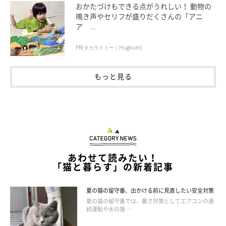
おかたづけもできる点がうれしい！ 動物の
鳴き声やセリフが盛りだくさんの「アニ
ア ...
PR(タカラトミー｜Hugkum)
ねこのきもち投稿写真ギャラリー
もっと見る
猫の生後2年は、人にたとえると24歳くらいといわれ、それから
は1年ごとに人の4倍のスピードで年をとっていきます。つまり、
猫の1年は、人の数年に相当するということ。高齢になると1年に
1回程度の健康診断では不足になってきます。
理想的な頻度
あわせて読みたい！
「猫と暮らす」の新着記事
～5才までは、年1回
子猫～成猫期。先天性の病気や若い猫に多い尿石症などに気付くこ
夏の猫の留守番、出かける前に見直したい安全対策
とも
夏の猫の留守番では、暑さ対策としてエアコンの連
続運転や水の複 …
6～10才までは、年1回以上