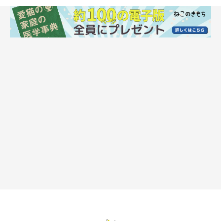
イラスト／松林今日子
シニア猫に多くみられるのが、甲状腺ホルモンが過剰に分泌され
る「甲状腺機能亢進症」という病気です。この病気は、基本の血
液検査では診断が確定できません。ですから早期発見のために
も、7～8才頃から別途で「甲状腺ホルモン検査」を受けることが
理想的です。