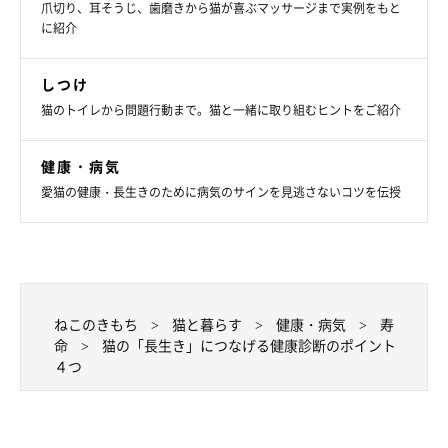
爪切り、耳そうじ、歯磨きから猫が喜ぶマッサージまで実例をもと
に紹介
しつけ
猫のトイレから問題行動まで。猫と一緒に取り組むヒントをご紹介
健康・病気
愛猫の健康・長生きのために病気のサインを見逃さないコツを伝授
ねこのきもち
猫と暮らす
健康・病気
寿
聞いておきたいこんなこと
命
猫の「長生き」につなげる健康診断のポイント
４つ
「何を相談すればいいの？」と思った飼い主さんもいるでしょ
う。年齢を重ねると、運動能力や食欲の低下、さらに今までとは