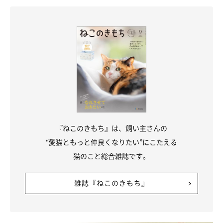
違う些細な変化に気付くことがあります。あるご家庭では、年齢
に合ったフードについて相談することが多いそう。その際にはフ
ードの種類だけでなく、与え方のアドバイスももらっているよう
です。
健康診断を受けるという行為は、「愛猫の長生きを助ける」秘訣
のひとつといえます。愛猫が健康に過ごせるように、定期的に健
康診断を受けるようにしましょう。
『ねこのきもち』は、飼い主さんの
参考／「ねこのきもち」2016年10月号『全国のオーバー還暦猫
“愛猫ともっと仲良くなりたい”にこたえる
が大集合！リアルライフからわかったご長寿術』（監修：聖母坂
猫のこと総合雑誌です。
どうぶつ病院獣医師 鵜飼佳実先生）
イラスト／松林今日子
雑誌『ねこのきもち』
文／HONTAKA
※一部写真はスマホアプリ「いぬ・ねこのきもち」で投稿された
ものです。