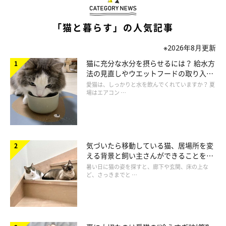
「猫と暮らす」の人気記事
※2026年8月更新
猫に充分な水分を摂らせるには？ 給水方
法の見直しやウエットフードの取り入れ
方を解説
愛猫は、しっかりと水を飲んでくれていますか？ 夏
場はエアコン …
気づいたら移動している猫、居場所を変
える背景と飼い主さんができることを獣
医師が解説
暑い日に猫の姿を探すと、廊下や玄関、床の上な
ど、さっきまでと …
ポイント③ 年齢によって健康診断の頻度を
変えよう