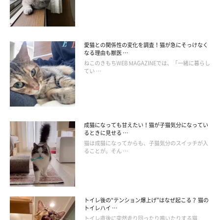
シニア猫期の入り口。腫瘍や歯周病などの発生が認められることも
11才～は、年2回以上
シニア猫期。腎臓病やがんなどの病気にかかるリスクがアップしま
愛猫との関係性の変化を調査！猫が急にそっけなく
す
なる理由も獣医 …
「ねこのきもち」2016年10月号『全国のオーバー還暦猫が大集合！
ねこのきもちWEB MAGAZINEでは、「一緒に暮らし
てい …
リアルライフからわかったご長寿術』より作成
成猫になっても甘えたい！猫が子猫気分になってい
るときに見せる …
猫は成猫になってからも、子猫気分のスイッチが入
ることが。そん …
トイレ後の“テンション爆上げ”はなぜ起こる？ 猫の
トイレハイ …
トイレ直後に突然走り回ったり鳴いたりする猫