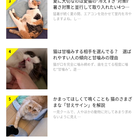
夏に大切なのは愛猫の“冷えすぎ”対策⁉
暑さ対策と並行して取り入れたい4つの
工夫
猛暑が続く夏の間、エアコンを効かせて室内を冷や
しますよね。し …
猫は甘噛みする相手を選んでる？ 選ば
れやすい人の傾向と甘噛みの理由
猫が口を完全に噛み締めず、歯を立てる程度に噛
む“甘噛み”。遊 …
かまってほしくて鳴くことも 猫のさまざ
まな「甘えサイン」を解説
一見クールで、人やほかの動物に対してあまり求め
ないように見え …