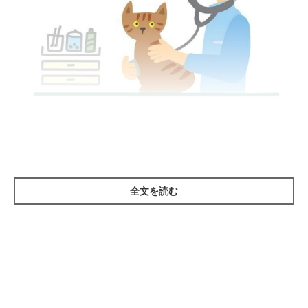
イラスト／松林今日子
若いうちから基本的な身体検査をはじめ、血液や尿、便、レント
ゲン、超音波などたくさんの検査を受けさせることが理想的で
す。“元気だから”、“若いから”と、「愛猫に検査は必要ない」と
全文を読む
思いがちですが、健康なときのデータ数値と比較できるよう、定
期的に健康診断を受けさせましょう。