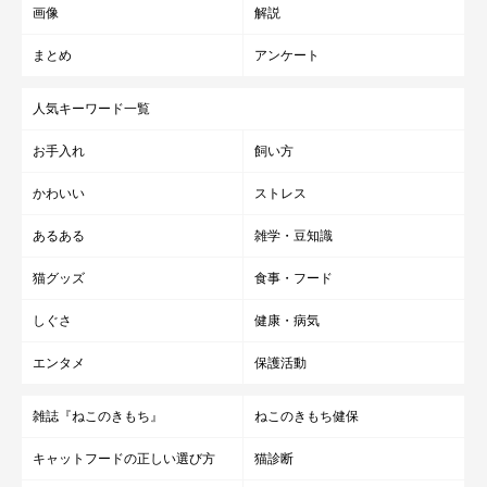
画像
解説
まとめ
アンケート
人気キーワード一覧
お手入れ
飼い方
かわいい
ストレス
あるある
雑学・豆知識
猫グッズ
食事・フード
しぐさ
健康・病気
エンタメ
保護活動
雑誌『ねこのきもち』
ねこのきもち健保
キャットフードの正しい選び方
猫診断