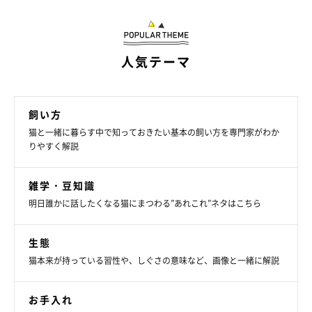
人気テーマ
飼い方
猫と一緒に暮らす中で知っておきたい基本の飼い方を専門家がわか
りやすく解説
ねこのきもち投稿写真ギャラリー
雑学・豆知識
愛猫が病気にかかるリスクは、自宅での健康管理で軽減できま
明日誰かに話したくなる猫にまつわる”あれこれ”ネタはこちら
す。健康診断を受ける際には、食事や排せつ物などの健康管理法
についても聞いておきましょう。聞きたいことをあらかじめメモ
生態
しておいたり、気になる症状がある場合は写真や動画を撮って見
猫本来が持っている習性や、しぐさの意味など、画像と一緒に解説
せたりすると、スムーズに相談できます。
お手入れ