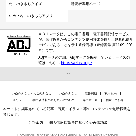
ねこのきもちクイズ
購読者専用ページ
いぬ・ねこのきもちアプリ
ＡＢＪマークは、この電子書店・電子書籍配信サービス
が、著作権者からコンテンツ使用許諾を得た正規版配信サ
ービスであることを示す登録商標（登録番号 第11091003
号）です。
ABJマークの詳細、ABJマークを掲示しているサービスの一
覧はこちら→
https://aebs.or.jp/
いぬのきもち・ねこのきもち
いぬのきもち
広告掲載
利用規約
ポリシー
利用者情報の取り扱いについて
専門家一覧
お問い合わせ
本サイトに掲載されている記事・写真・イラスト等のコンテンツの無断転載を
禁じます。
会社案内
個人情報保護法に基づく公表事項等
Copyright © Benesse Style Care Group Co.,Ltd. All Rights Reserved.