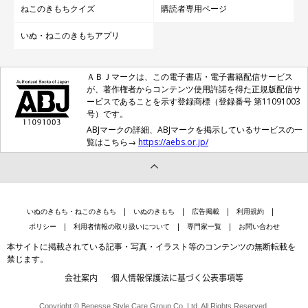
ねこのきもちクイズ
購読者専用ページ
いぬ・ねこのきもちアプリ
ＡＢＪマークは、この電子書店・電子書籍配信サービス
が、著作権者からコンテンツ使用許諾を得た正規版配信サ
ービスであることを示す登録商標（登録番号 第11091003
号）です。
＠fuchanane
ABJマークの詳細、ABJマークを掲示しているサービスの一
覧はこちら→
https://aebs.or.jp/
こうして、風ちゃんのもとに保護子猫2匹がやって来て、新たな
生活が始まったのでした。
いぬのきもち・ねこのきもち
いぬのきもち
広告掲載
利用規約
ポリシー
利用者情報の取り扱いについて
専門家一覧
お問い合わせ
本サイトに掲載されている記事・写真・イラスト等のコンテンツの無断転載を
禁じます。
会社案内
個人情報保護法に基づく公表事項等
Copyright © Benesse Style Care Group Co.,Ltd. All Rights Reserved.