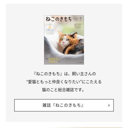
『ねこのきもち』は、飼い主さんの
“愛猫ともっと仲良くなりたい”にこたえる
突然、風ちゃんのもとに2匹の子猫が！
猫のこと総合雑誌です。
風ちゃんと過ごし始めてしばらく経った頃。
雑誌『ねこのきもち』
飼い主さんは知人から
「保護子猫がいて、新しい飼い主を探して
いる」
という話を聞きます。