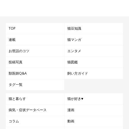
とか。残された子猫たちは、新しい飼い主さんを待っていたので
す。
TOP
猫豆知識
連載
猫マンガ
お世話のコツ
エンタメ
投稿写真
猫図鑑
獣医師Q&A
飼い方ガイド
タグ一覧
猫と暮らす
猫が好き♥
病気・症状データベース
漫画
コラム
動画