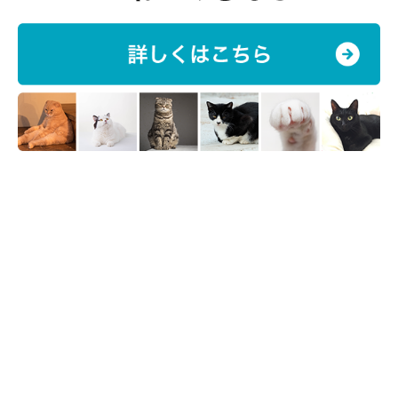
＠fuchanane
別の場所で保護されていた、
音（おと）ちゃん（♂）もおうちに
迎え入れる展開に！
音ちゃんの母猫は、産後の肥立ちが悪く亡くなってしまったのだ