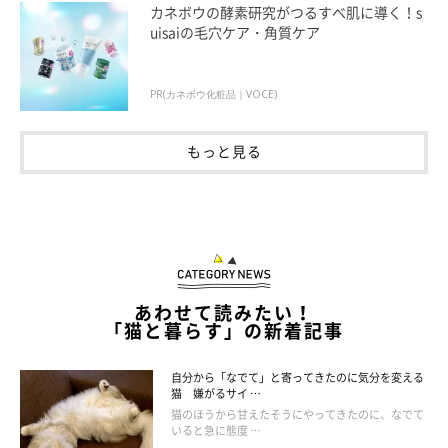
カネボウの酵素研究がつるすべ肌に導く！s
uisaiの毛穴ケア・角質ケア
PR(カネボウ化粧品｜VOCE)
元気がなかったお母さんに、笑顔が戻った
もっと見る
あわせて読みたい！
「猫と暮らす」の新着記事
自分から「なでて」と寄ってきたのに気分を変える
猫 嫌がるサイ …
猫のほうから甘えたそうにやってきたのに、なでて
いると急に態度 …