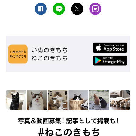
＠fuchanane
ダメもとでお母さんに相談してみると、「可哀想だから引き取ろ
う」という話に。
そしてやって来たのが、
ルルちゃん
（♀）。ルルちゃんは、知人
の方の職場に捨てられていたコだったそう。
すると、なんとその1週間後……