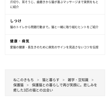
爪切り、耳そうじ、歯磨きから猫が喜ぶマッサージまで実例をもと
に紹介
しつけ
＠fuchanane
猫のトイレから問題行動まで。猫と一緒に取り組むヒントをご紹介
「母と、『風は先代猫のコネからの贈り物だね』とも話していま
健康・病気
す」
愛猫の健康・長生きのために病気のサインを見逃さないコツを伝授
風ちゃんとコネちゃんに、不思議な縁を感じている飼い主さんと
お母さん。風ちゃんは、猫と暮らす楽しさや喜びを、お母さんに
再び感じさせてくれたのでした。
ねこのきもち
猫と暮らす
雑学・豆知識
保護猫
保護猫との暮らしで再び笑顔に。悲しみを
癒した3匹の猫との出会い