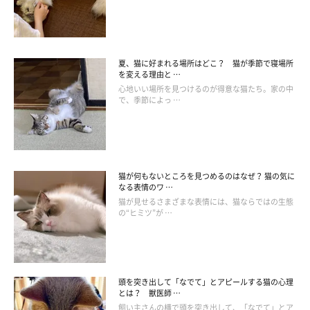
夏、猫に好まれる場所はどこ？ 猫が季節で寝場所
を変える理由と …
心地いい場所を見つけるのが得意な猫たち。家の中
＠fuchanane
で、季節によっ …
すくすくと元気に成長していった風ちゃん。愛情をたっぷりと注
がれた風ちゃんは、迎え入れた当時とは見違えるほどに、毛並み
も綺麗に！
猫が何もないところを見つめるのはなぜ？ 猫の気に
なる表情のワ …
猫が見せるさまざまな表情には、猫ならではの生態
そして、変化は風ちゃんだけでなく
お母さんにも見られた
ようで
の“ヒミツ”が …
す。
頭を突き出して「なでて」とアピールする猫の心理
とは？ 獣医師 …
飼い主さんの横で頭を突き出して、「なでて」とア