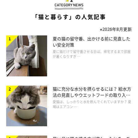
を誘ってきて、保護猫を一緒に見に行くことに。
「猫と暮らす」の人気記事
※2026年8月更新
夏の猫の留守番、出かける前に見直した
い安全対策
夏に猫だけで留守番させる日は、帰宅するまで部屋
が暑くなりすぎ …
猫に充分な水分を摂らせるには？ 給水方
法の見直しやウエットフードの取り入れ
方を解説
愛猫は、しっかりと水を飲んでくれていますか？ 夏
場はエアコン …
＠fuchanane
「そこには10匹以上の保護猫がいました。そこで、私たちのもと