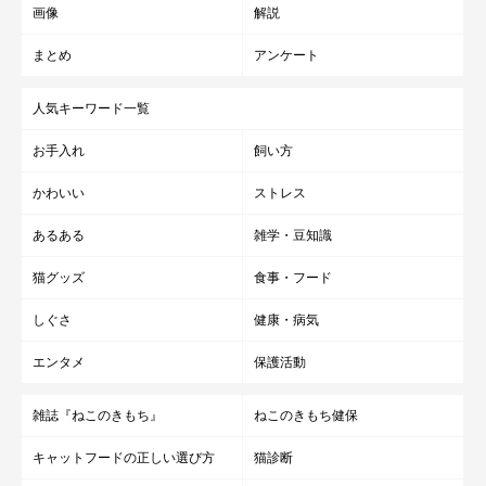
画像
解説
まとめ
アンケート
＠fuchanane
人気キーワード一覧
ルルちゃんを迎え入れて1週間後という状況でしたが、音ちゃん
お手入れ
飼い方
のかわいさに負けてしまい、迎え入れることを決めたそう。
かわいい
ストレス
あるある
雑学・豆知識
猫グッズ
食事・フード
しぐさ
健康・病気
エンタメ
保護活動
雑誌『ねこのきもち』
ねこのきもち健保
キャットフードの正しい選び方
猫診断