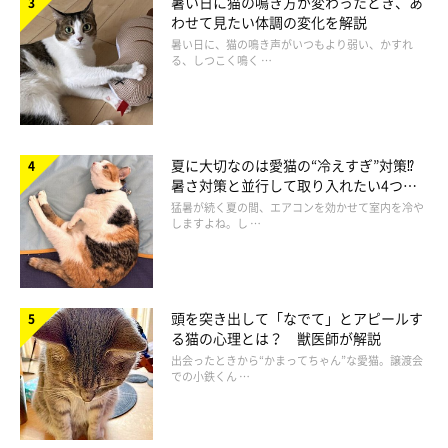
暑い日に猫の鳴き方が変わったとき、あ
に最初に近づいて来たのが、子猫の風だったんです」
わせて見たい体調の変化を解説
暑い日に、猫の鳴き声がいつもより弱い、かすれ
る、しつこく鳴く …
風ちゃんは猫風邪で目やにがひどくて、目も半分しか開いておら
ず、体も弱々しかったそう。そんな風ちゃんを迷わず抱き上げ、
ふたりは風ちゃんを引き取ることに決めたのでした。
夏に大切なのは愛猫の“冷えすぎ”対策⁉
暑さ対策と並行して取り入れたい4つの
工夫
猛暑が続く夏の間、エアコンを効かせて室内を冷や
しますよね。し …
頭を突き出して「なでて」とアピールす
る猫の心理とは？ 獣医師が解説
出会ったときから“かまってちゃん”な愛猫。譲渡会
での小鉄くん …