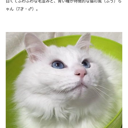
白くてふわふわな毛並みと、青い瞳が特徴的な猫の風（ふう）ち
ゃん（7才・♂）。