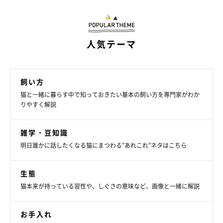
フレーズで返してあげるようにすると、猫も嬉しく感じると思い
ます。
人気テーマ
また、猫は人の表情の変化も見ているので、
返事をするときは笑
顔で答えてあげて
みてくださいね。
飼い方
猫と一緒に暮らす中で知っておきたい基本の飼い方を専門家がわか
りやすく解説
雑学・豆知識
明日誰かに話したくなる猫にまつわる”あれこれ”ネタはこちら
生態
猫本来が持っている習性や、しぐさの意味など、画像と一緒に解説
お手入れ