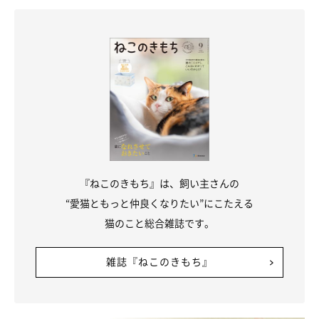
ねこのきもち投稿写真ギャラリー
いつもの聞き慣れた愛猫の鳴き声と違い、「なんか変だな」と感
『ねこのきもち』は、飼い主さんの
じた場合は、異変の可能性も。病気が疑われるのは、下記のよう
“愛猫ともっと仲良くなりたい”にこたえる
なケースです。
猫のこと総合雑誌です。
喉に炎症がある
雑誌『ねこのきもち』
喉に炎症がある場合に、鳴き声に異変が見られます。
声が出なか