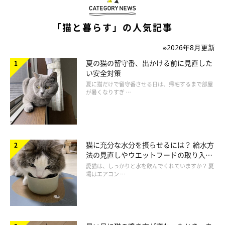
さいと感じたら「不満のサインかも」
と考えてみることが大切で
すね。
「猫と暮らす」の人気記事
※2026年8月更新
夏の猫の留守番、出かける前に見直した
猫が不満に感じることは？
い安全対策
夏に猫だけで留守番させる日は、帰宅するまで部屋
が暑くなりすぎ …
猫に充分な水分を摂らせるには？ 給水方
法の見直しやウエットフードの取り入れ
方を解説
愛猫は、しっかりと水を飲んでくれていますか？ 夏
場はエアコン …