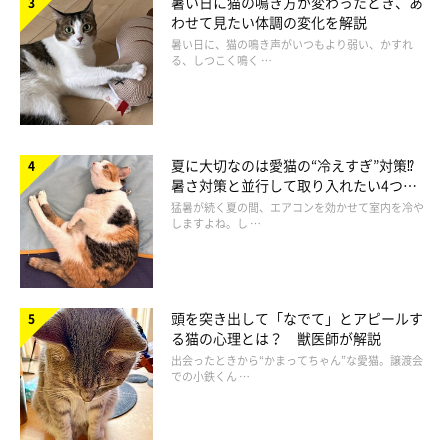
暑い日に猫の鳴き方が変わったとき、あ
わせて見たい体調の変化を解説
暑い日に、猫の鳴き声がいつもより弱い、かすれ
る、しつこく鳴く …
ねこのきもち投稿写真ギャラリー
夏に大切なのは愛猫の“冷えすぎ”対策⁉
暑さ対策と並行して取り入れたい4つの
工夫
猛暑が続く夏の間、エアコンを効かせて室内を冷や
猫はどんなことに不満を感じるかというと、たとえば……
しますよね。し …
十分に食事ができていない
頭を突き出して「なでて」とアピールす
る猫の心理とは？ 獣医師が解説
新鮮な水を好きなときに好きなだけ飲めない
出会ったときから“かまってちゃん”な愛猫。譲渡会
での小鉄くん …
気に入ったトイレで落ち着いて排泄できない
生活環境がうるさくて眠れない