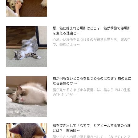
夏、猫に好まれる場所はどこ？ 猫が季節で寝場所
を変える理由と …
心地いい場所を見つけるのが得意な猫たち。家の中
で、季節によっ …
猫に話しかけられたときの飼い主さんの対応
猫が何もないところを見つめるのはなぜ？ 猫の気に
なる表情のワ …
猫が見せるさまざまな表情には、猫ならではの生態
の“ヒミツ”が …
頭を突き出して「なでて」とアピールする猫の心理
とは？ 獣医師 …
飼い主さんの横で頭を突き出して、「なでて」とア