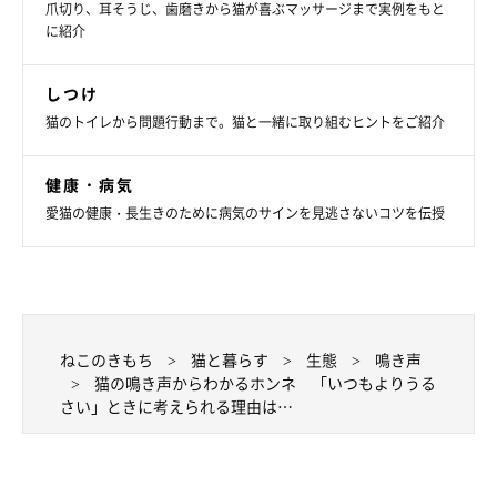
爪切り、耳そうじ、歯磨きから猫が喜ぶマッサージまで実例をもと
に紹介
しつけ
猫のトイレから問題行動まで。猫と一緒に取り組むヒントをご紹介
猫の鳴き声がいつもと違う…注意が必要なも
のとは？
健康・病気
愛猫の健康・長生きのために病気のサインを見逃さないコツを伝授
ねこのきもち
猫と暮らす
生態
鳴き声
猫の鳴き声からわかるホンネ 「いつもよりうる
さい」ときに考えられる理由は…