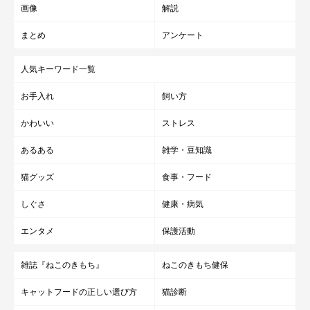
画像
解説
性的に成熟した猫は、発情シーズンになると交尾の相手を求めて
独特な声で鳴く
ようになります。
オスは太めで低く、メスは高め
まとめ
アンケート
と、それぞれ声にも違いがあります。独特の声で鳴いて相手を呼
人気キーワード一覧
んだり、自分の存在をアピールしたりしているのです。
お手入れ
飼い方
そんな猫の鳴き声を聞いて、ふだんと比べて「うるさい」と感じ
かわいい
ストレス
る飼い主さんもいるかもしれませんね。
あるある
雑学・豆知識
猫グッズ
食事・フード
しぐさ
健康・病気
エンタメ
保護活動
雑誌『ねこのきもち』
ねこのきもち健保
キャットフードの正しい選び方
猫診断