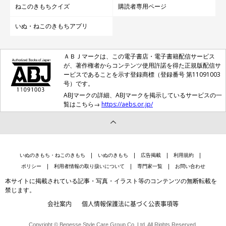
ねこのきもちクイズ
購読者専用ページ
いぬ・ねこのきもちアプリ
ＡＢＪマークは、この電子書店・電子書籍配信サービス
が、著作権者からコンテンツ使用許諾を得た正規版配信サ
ービスであることを示す登録商標（登録番号 第11091003
号）です。
ABJマークの詳細、ABJマークを掲示しているサービスの一
覧はこちら→
https://aebs.or.jp/
ねこのきもち投稿写真ギャラリー
猫の鳴き声には、いろんなバリエーションがあります。愛猫の鳴
いぬのきもち・ねこのきもち
いぬのきもち
広告掲載
利用規約
き声がふだんはどのような声で、またどのような状況下で鳴いて
ポリシー
利用者情報の取り扱いについて
専門家一覧
お問い合わせ
いるのか、飼い主さんは把握するようにしてください。病気など
本サイトに掲載されている記事・写真・イラスト等のコンテンツの無断転載を
禁じます。
の異変で違う鳴き声をしている場合にも、早く気づくことができ
会社案内
個人情報保護法に基づく公表事項等
るようになるでしょう。
Copyright © Benesse Style Care Group Co.,Ltd. All Rights Reserved.