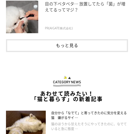
目の下ベタベタ… 放置してたら「菌」が増
えてるってマジ？
寒すぎる・暑すぎる
体の具合が悪かったり痛い箇所がある
PR(AIGATE株式会社)
遊びが足りない
もっと見る
飼い主さんに甘えられない、構ってもらえない
など。猫はさまざまな理由で不満を感じているので、飼い主さん
は気づいてあげられるといいですね。
あわせて読みたい！
「猫と暮らす」の新着記事
自分から「なでて」と寄ってきたのに気分を変える
猫 嫌がるサイ …
猫のほうから甘えたそうにやってきたのに、なでて
いると急に態度 …