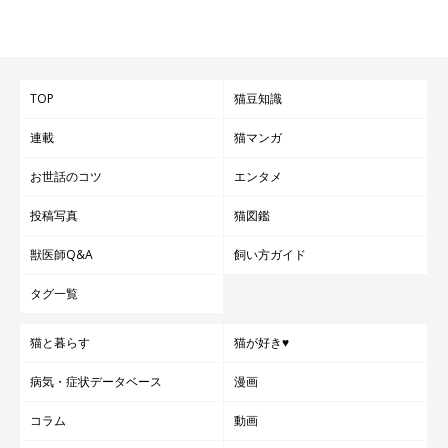
TOP
猫豆知識
連載
猫マンガ
お世話のコツ
エンタメ
投稿写真
猫図鑑
獣医師Q&A
飼い方ガイド
タグ一覧
ねこのきもち投稿写真ギャラリー
猫と暮らす
猫が好き♥
病気・症状データベース
漫画
とくに注意が必要というわけではないですが、発情している猫も
鳴き声がいつもと違います。
コラム
動画