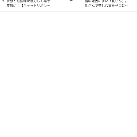
家族と獣医師が協力して猫を
猫の死因に多い「乳がん」。
人第1号）
笑顔に！【キャットリボン運
乳がんで苦しむ猫をゼロにす
同年8月 日本へ帰国
動 1stイベント@TOKYO 報
る活動とは？
日本獣医生命科学大学
2002年4月～
非常勤講師
告】
日本小動物医療センター付属日本小動
2004年10月～
物がんセンター
センター長
JVCOG 日本獣医がん臨床研究グループ
2010年～
代表
JFVSS 日本獣医学専門医奨学基金
2011年～
代表理事
AiCVIM
2015年～
アジア獣医内科学専門医（小動物）お
アジア獣医内科学専門医協会
よび
会長
JSFM ねこの医学会
2015年〜
理事
日本獣医がん学会
2017年〜
理事
埼玉県獣医師会
●所属：
／米国獣医内科学学会／米国獣医
gin_jiro_nyan
日本獣医がん学会
日本臨床腫瘍学
がん学会／
（理事）／
会
日本癌治療学会
／
猫の死因に多い「乳がん」。乳がんで苦しむ
猫をゼロにする活動とは？
現在、猫の平均寿命は伸び続けていて、高齢でも元気な猫ちゃん