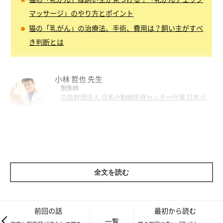
マッサージ」のやり方とポイント
猫の「乳がん」の治療法、手術、費用は？飼い主がすべ
き判断とは
小林 哲也 先生
獣医師
公益財団法人 日本小動物医療センター付属 日本小動
物がんセンター
センター長
続きを読む
日本獣医生命科学大学
非常勤講師
米国獣医内科学専門医（腫瘍学）
アジア獣医内科学専門医（小動物）
●経歴：
日本獣医生命科学大学
1994年 日本獣医畜産大学（現
）
パデュー大学
を卒業後、米国インディアナ州
で臨床研修を
全文を読む
開始
米国ノースカロライナ州立大学獣医学部
1998年
腫瘍
科レジデント課程、および同大学修士課程を開始
2001年 同大学レジデント課程および修士課程を修了
前回の話
最初から読む
同年 米国獣医内科学専門医（腫瘍学）として認定（日本
一覧