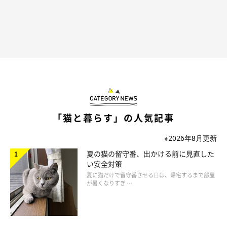
そこで、JVCOG(一般社団法人日本獣医がん臨床研究グループ)の
獣医師さん達が、「乳がんで苦しむ猫をゼロにする！」を目標に
立ち上げたのが「キャットリボン運動」です。
“乳がんで苦しむ猫をゼロにする！”
をコンセプトに始まったキャ
ットリボン運動。私たち飼い主ができることはあるのでしょう
「猫と暮らす」の人気記事
か？
※2026年8月更新
夏の猫の留守番、出かける前に見直した
キャットリボン運動で私たちができることとは？＞
い安全対策
もっと見る
夏に猫だけで留守番させる日は、帰宅するまで部屋
が暑くなりすぎ …