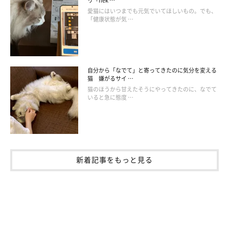
リ「nek …
愛猫にはいつまでも元気でいてほしいもの。でも、
「健康状態が気 …
「多くの方に知っていただきたいのは、
猫の乳腺に“しこり（腫
瘍）”ができたとき、その約80％が悪性
であるということです」
自分から「なでて」と寄ってきたのに気分を変える
とおっしゃるのは、キャットリボン運動の発起人で、JVCOG代表
猫 嫌がるサイ …
猫のほうから甘えたそうにやってきたのに、なでて
理事の獣医師・小林哲也先生。
いると急に態度 …
乳がんとはどういう病気で、何歳くらいになりやすいのか、予防
する方法はあるのかなど、飼い主が知っておくべきことを小林先
生に教えてもらいました。
新着記事をもっと見る
愛猫を「乳がん」のリスクから守るためには、まずはわたしたち
飼い主が正しい知識を持つことが重要
です。ぜひチェックしてく
ださいね。