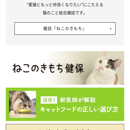
“愛猫ともっと仲良くなりたい”にこたえる
猫のこと総合雑誌です。
雑誌『ねこのきもち』
そこで「キャットリボン運動」では、
家族が猫と遊びながらお腹
のマッサージをして、乳腺にしこり（腫瘍）ができていないかを
チェックできる「乳がんチェックマッサージ」
を教えています。
これを習慣にすれば、乳がんを早期に発見でき、愛猫の命を救え
る可能性がぐっと高くできるんです。
マッサージのタイミングや回数、注意ポイントまで、詳しく図解
入りで解説しています。