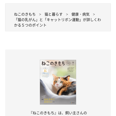
猫の「乳がん」は飼い主が見つける！「乳が
んチェックマッサージ」のやり方とポイント
ねこのきもち
猫と暮らす
健康・病気
「猫の乳がん」と「キャットリボン運動」が詳しくわ
猫の「乳がん」は進行度合いが進むほど命の危険が高く、
初期で
かる５つのポイント
ある「2センチ以下」の段階で発見できるかどうかが、生存期間
を大きく左右する
のだそうです。
でも、
初期の乳がんは痛みなどの症状がなく、猫の様子からは全
く分からない
のだとか。これが乳がんの怖いところです。
『ねこのきもち』は、飼い主さんの