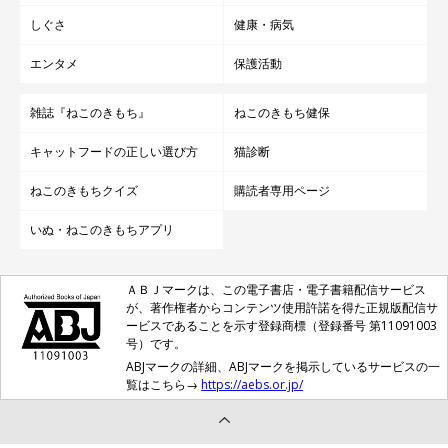
しぐさ
健康・病気
エンタメ
保護活動
雑誌『ねこのきもち』
ねこのきもち健保
キャットフードの正しい選び方
猫診断
ねこのきもちクイズ
購読者専用ページ
いぬ・ねこのきもちアプリ
ＡＢＪマークは、この電子書店・電子書籍配信サービス
が、著作権者からコンテンツ使用許諾を得た正規版配信サ
ービスであることを示す登録商標（登録番号 第11091003
号）です。
ABJマークの詳細、ABJマークを掲示しているサービスの一
覧はこちら→
https://aebs.or.jp/