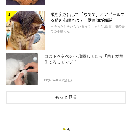
頭を突き出して「なでて」とアピールす
る猫の心理とは？ 獣医師が解説
出会ったときから“かまってちゃん”な愛猫。譲渡会
での小鉄くん …
目の下ベタベタ… 放置してたら「菌」が増
えてるってマジ？
PR(AIGATE株式会社)
もっと見る
愛猫を「乳がん」のリスクから守るために…
家族が知っておくべきこと
「乳がん」は、乳腺（にゅうせん）というお乳を分泌する組織に