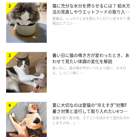
猫に充分な水分を摂らせるには？ 給水方
法の見直しやウエットフードの取り入れ
方を解説
愛猫は、しっかりと水を飲んでくれていますか？ 夏
場はエアコン …
暑い日に猫の鳴き方が変わったとき、あ
わせて見たい体調の変化を解説
暑い日に、猫の鳴き声がいつもより弱い、かすれ
る、しつこく鳴く …
夏に大切なのは愛猫の“冷えすぎ”対策⁉
暑さ対策と並行して取り入れたい4つの
nyaomi3904
工夫
猛暑が続く夏の間、エアコンを効かせて室内を冷や
しますよね。し …