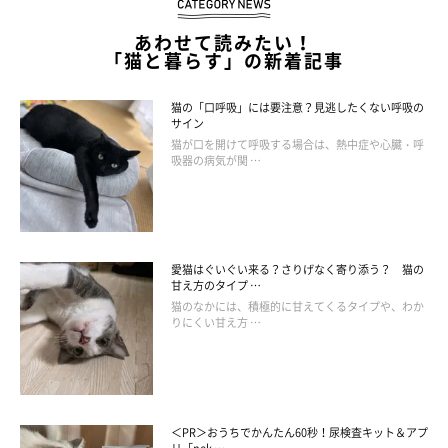
できてしまう悪性の腫瘍（しゅよう）
です。猫には、猫には左右
に4つずつ、計8つの乳腺があります。
あわせて読みたい！
「猫と暮らす」の新着記事
猫の「口呼吸」には要注意？見逃したくない呼吸の
サイン
猫が口を開けて呼吸する場合は、熱中症や心臓・呼
吸器の病気が関 …
愛猫はぐいぐい来る？さりげなく寄り添う？ 猫の
甘え方のタイプ …
猫のなかには、積極的に甘えてくるタイプや、わか
りにくい甘え方 …
＜PR＞おうちでかんたん60秒！尿検査キット＆アプ