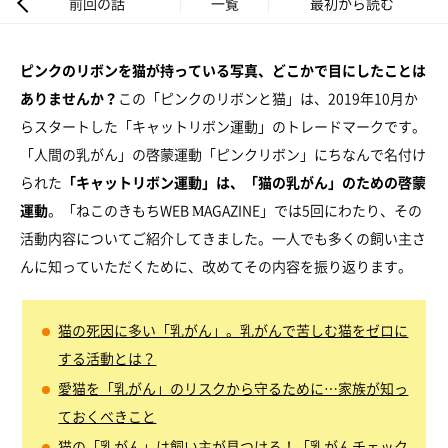
前回の話
一覧
最初から読む
ピンクのリボンを猫が持っている写真、どこかで目にしたことは
ありませんか？
この「ピンクのリボンと猫」は、2019年10月か
らスタートした「キャットリボン運動」のトレードマークです。
「人間の乳がん」の啓蒙運動「ピンクリボン」にちなんで名付け
られた
「キャットリボン運動」は、「猫の乳がん」のための啓蒙
運動
。「ねこのきもちWEB MAGAZINE」では5回にわたり、その
活動内容についてご紹介してきました。一人でも多くの飼い主さ
んに知っていただくために、改めてその内容を振り返ります。
猫の死因に多い「乳がん」。乳がんで苦しむ猫をゼロに
する活動とは？
愛猫を「乳がん」のリスクから守るために…家族が知っ
ておくべきこと
猫の「乳がん」は飼い主が見つける！「乳がんチェック