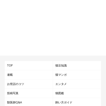
猫の「乳がん」の治療法、手術、費用は？飼
い主がすべき判断とは
TOP
猫豆知識
連載
猫マンガ
お世話のコツ
エンタメ
投稿写真
猫図鑑
獣医師Q&A
飼い方ガイド