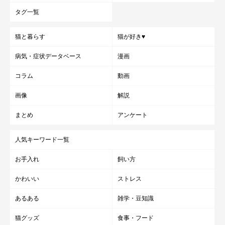
タグ一覧
「乳がんチェックマッサージ」でもしもしこりが見つけたら、飼
い主はどうしたらいいのでしょう？怖いけれど、一番大切な部分
猫と暮らす
猫が好き♥
ですよね。
病気・症状データベース
漫画
「乳がんは早期発見が何より大切です。猫の命を救うため、
しこ
コラム
動画
り（腫瘍：しゅよう）らしきものを見つけたり、何か気になるこ
画像
解説
とがあったら、先延ばしにしないですぐ検査を受けることが大切
です」と小林先生はおっしゃいます。
まとめ
アンケート
人気キーワード一覧
検査ではどういうことをするのか、乳がんだったらどんな治療が
必要なのか、そして手術の際、飼い主がするべき決断とは何かな
お手入れ
飼い方
ど、愛猫を救うためにぜひ知っておきたいですね。
かわいい
ストレス
あるある
雑学・豆知識
猫の「乳がん」の治療法、手術、費用は？ ＞もっ
猫グッズ
食事・フード
と見る