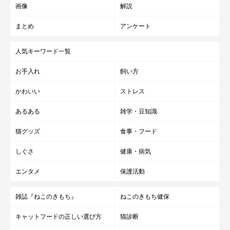
画像
解説
まとめ
アンケート
人気キーワード一覧
お手入れ
飼い方
かわいい
ストレス
あるある
雑学・豆知識
猫グッズ
食事・フード
しぐさ
健康・病気
エンタメ
保護活動
雑誌『ねこのきもち』
ねこのきもち健保
キャットフードの正しい選び方
猫診断