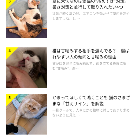
夏に大切なのは愛猫の“冷えすぎ”対策⁉
暑さ対策と並行して取り入れたい4つの
工夫
猛暑が続く夏の間、エアコンを効かせて室内を冷や
しますよね。し …
まいにちのねこのきもちアプリ投稿写真より
愛猫との距離感はとっても大切。あくまで、愛猫が「甘えたい」
猫は甘噛みする相手を選んでる？ 選ば
と思ったときがポイントですよ！
れやすい人の傾向と甘噛みの理由
猫が口を完全に噛み締めず、歯を立てる程度に噛
む“甘噛み”。遊 …
出典／「ねこのきもち」2016年12月号『今よりもっと仲よく“懇
ろ”に にゃんごろスキンシップ』
かまってほしくて鳴くことも 猫のさまざ
まな「甘えサイン」を解説
※写真はアプリ「まいにちのいぬ・ねこのきもち」にご投稿いた
一見クールで、人やほかの動物に対してあまり求め
だいたものです。
ないように見え …
文／二宮ねこむ