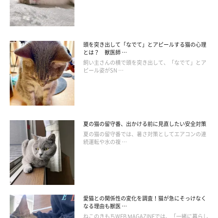
頭を突き出して「なでて」とアピールする猫の心理
とは？ 獣医師 …
飼い主さんの横で頭を突き出して、「なでて」とア
ピール姿がSN …
夏の猫の留守番、出かける前に見直したい安全対策
夏の猫の留守番では、暑さ対策としてエアコンの連
続運転や水の複 …
愛猫との関係性の変化を調査！猫が急にそっけなく
なる理由も獣医 …
ねこのきもちWEB MAGAZINEでは、「一緒に暮らし