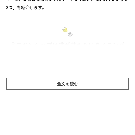
3つ」
を紹介します。
①スキンシップは猫が甘えたいタイミング
で！
猫は、人の思い通りにはなりません。飼い主さんが愛猫と触れ合
いたいときでも、猫の気分が乗らなければうまくいかないので
全文を読む
す。
猫が「甘えたい」「なでてほしい」という気分でそばに来たタイ
ミングで、やさしくスキンシップをしましょう。