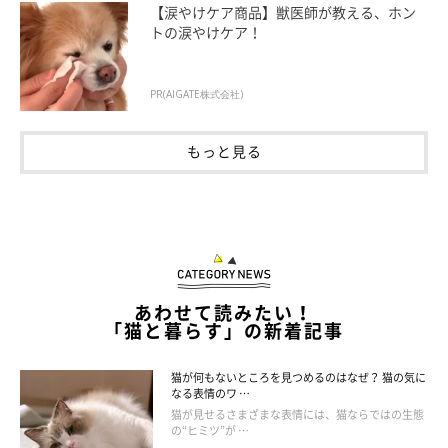
構成／ねこのきもちWeb編集室
【涙やけケア商品】獣医師が教える、ホン
トの涙やけケア！
■おすすめ記事
愛猫をひざに乗せたいあなたへ。「のり猫」にする秘策お教えし
PR(AIGATE株式会社)
ます
猫が鳴きながらウロウロする心理 じつは「あれ」を要求してい
もっと見る
る!?
あわせて読みたい！
「猫と暮らす」の新着記事
猫が何もないところを見つめるのはなぜ？ 猫の気に
なる表情のワ …
猫が見せるさまざまな表情には、猫ならではの生態
の“ヒミツ”が …