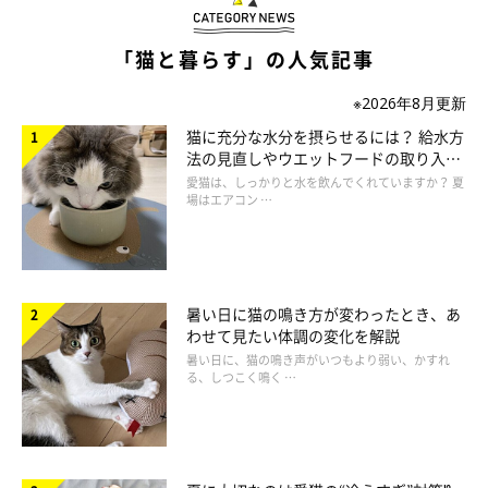
「猫と暮らす」の人気記事
③猫が決めた居場所を動かすのはNG！
※2026年8月更新
飼い主さんが「もっと密着したい！」と思っても、猫を無理に動
猫に充分な水分を摂らせるには？ 給水方
かすのはやめましょう。猫が自分で決めた距離感を尊重してあげ
法の見直しやウエットフードの取り入れ
方を解説
愛猫は、しっかりと水を飲んでくれていますか？ 夏
てくださいね。
場はエアコン …
暑い日に猫の鳴き方が変わったとき、あ
わせて見たい体調の変化を解説
暑い日に、猫の鳴き声がいつもより弱い、かすれ
る、しつこく鳴く …