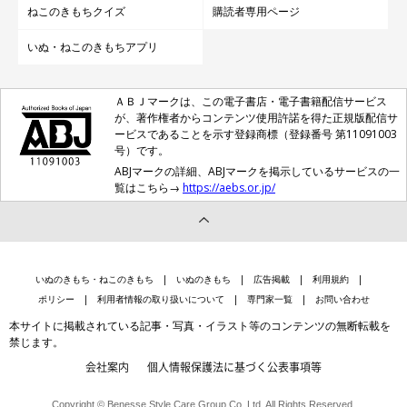
ねこのきもちクイズ
購読者専用ページ
いぬ・ねこのきもちアプリ
ＡＢＪマークは、この電子書店・電子書籍配信サービス
が、著作権者からコンテンツ使用許諾を得た正規版配信サ
ービスであることを示す登録商標（登録番号 第11091003
号）です。
ABJマークの詳細、ABJマークを掲示しているサービスの一
覧はこちら→
https://aebs.or.jp/
いぬのきもち・ねこのきもち
いぬのきもち
広告掲載
利用規約
ポリシー
利用者情報の取り扱いについて
専門家一覧
お問い合わせ
本サイトに掲載されている記事・写真・イラスト等のコンテンツの無断転載を
禁じます。
会社案内
個人情報保護法に基づく公表事項等
Copyright © Benesse Style Care Group Co.,Ltd. All Rights Reserved.