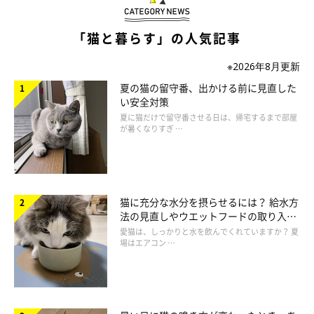
猫のテンションが高くなりすぎているときは、落ち着く
のを待とう
「猫と暮らす」の人気記事
※2026年8月更新
夏の猫の留守番、出かける前に見直した
い安全対策
夏に猫だけで留守番させる日は、帰宅するまで部屋
が暑くなりすぎ …
猫に充分な水分を摂らせるには？ 給水方
法の見直しやウエットフードの取り入れ
方を解説
愛猫は、しっかりと水を飲んでくれていますか？ 夏
場はエアコン …