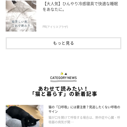
【大人気】ひんやり冷感寝具で快適な睡眠
をあなたに。
PR(アイリスプラザ)
もっと見る
あわせて読みたい！
「猫と暮らす」の新着記事
猫の「口呼吸」には要注意？見逃したくない呼吸の
サイン
猫が口を開けて呼吸する場合は、熱中症や心臓・呼
体調不良の可能性も…？ 単なる興奮ではな
吸器の病気が関 …
い猫のしぐさ・行動