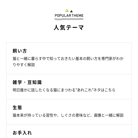
しっぽを細かく動かしたり何度も床に打ちつけたりなど、
明らかにイライラしている
人気テーマ
このような様子がずっと続いているなどの場合には、
体調不良や
飼い方
病気、誤食による中毒
など、自分ではコントロールできない原因
猫と一緒に暮らす中で知っておきたい基本の飼い方を専門家がわか
によって過剰に興奮し続けている状態に陥っている可能性があり
りやすく解説
ます。
雑学・豆知識
もしもこのような状況が何時間も続く際には、動物病院を早めに
明日誰かに話したくなる猫にまつわる”あれこれ”ネタはこちら
受診し相談しましょう」
生態
猫本来が持っている習性や、しぐさの意味など、画像と一緒に解説
お手入れ