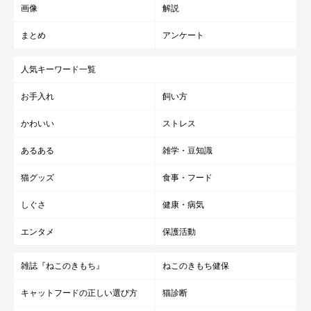
画像
解説
まとめ
アンケート
人気キーワード一覧
お手入れ
飼い方
かわいい
ストレス
あるある
雑学・豆知識
猫グッズ
食事・フード
しぐさ
健康・病気
エンタメ
保護活動
雑誌『ねこのきもち』
ねこのきもち健保
キャットフードの正しい選び方
猫診断