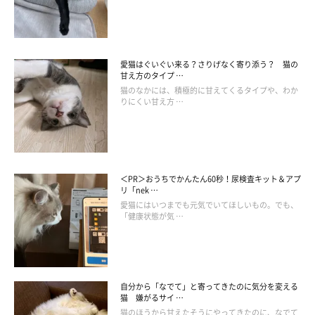
愛猫はぐいぐい来る？さりげなく寄り添う？ 猫の
甘え方のタイプ …
猫のなかには、積極的に甘えてくるタイプや、わか
りにくい甘え方 …
＜PR＞おうちでかんたん60秒！尿検査キット＆アプ
リ「nek …
愛猫にはいつまでも元気でいてほしいもの。でも、
「健康状態が気 …
自分から「なでて」と寄ってきたのに気分を変える
猫 嫌がるサイ …
猫のほうから甘えたそうにやってきたのに、なでて