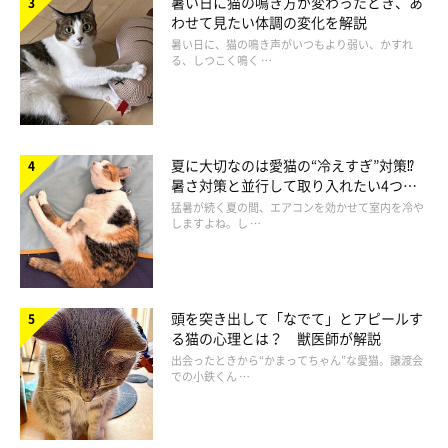
暑い日に猫の鳴き方が変わったとき、あ
わせて見たい体調の変化を解説
暑い日に、猫の鳴き声がいつもより弱い、かすれ
る、しつこく鳴く …
ねこのきもち投稿写真ギャラリー
ーー猫が楽しそうにしていると、飼い主さんももっと楽しませて
あげたいと思いますよね。
夏に大切なのは愛猫の“冷えすぎ”対策⁉
暑さ対策と並行して取り入れたい4つの
工夫
猛暑が続く夏の間、エアコンを効かせて室内を冷や
しますよね。し …
獣医師：
「そうですね。遊びやグルーミングなど、飼い主さんとのコミュ
ニケーションを通じて多少テンションが上がっているくらいであ
れば、特に問題はありません。
頭を突き出して「なでて」とアピールす
る猫の心理とは？ 獣医師が解説
出会ったときから“かまってちゃん”な愛猫。譲渡会
ただし、
猫のテンションが過剰に高くなっているように見えるの
での小鉄くん …
であれば、それ以上の刺激はしないで一旦落ち着くのを待ち
まし
ょう」