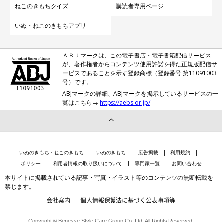
ねこのきもちクイズ
購読者専用ページ
いぬ・ねこのきもちアプリ
ＡＢＪマークは、この電子書店・電子書籍配信サービス
が、著作権者からコンテンツ使用許諾を得た正規版配信サ
ービスであることを示す登録商標（登録番号 第11091003
号）です。
ABJマークの詳細、ABJマークを掲示しているサービスの一
覧はこちら→
https://aebs.or.jp/
いぬのきもち・ねこのきもち
いぬのきもち
広告掲載
利用規約
ポリシー
利用者情報の取り扱いについて
専門家一覧
お問い合わせ
本サイトに掲載されている記事・写真・イラスト等のコンテンツの無断転載を
禁じます。
会社案内
個人情報保護法に基づく公表事項等
Copyright © Benesse Style Care Group Co.,Ltd. All Rights Reserved.