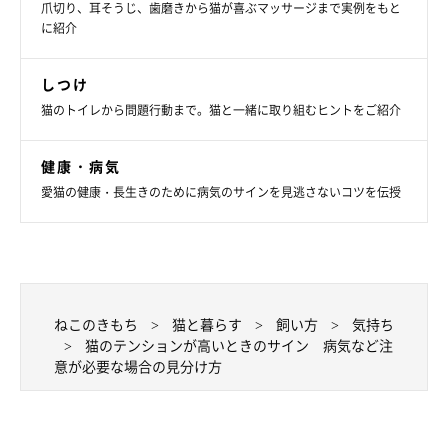
爪切り、耳そうじ、歯磨きから猫が喜ぶマッサージまで実例をもと
に紹介
しつけ
猫のトイレから問題行動まで。猫と一緒に取り組むヒントをご紹介
健康・病気
愛猫の健康・長生きのために病気のサインを見逃さないコツを伝授
ねこのきもち
猫と暮らす
飼い方
気持ち
猫のテンションが高いときのサイン 病気など注
意が必要な場合の見分け方
ねこのきもち投稿写真ギャラリー
好奇心や狩りなどの興奮によってテンションが上がっているの
か、そうではないものが原因で興奮気味なのか…飼い主さんはよ