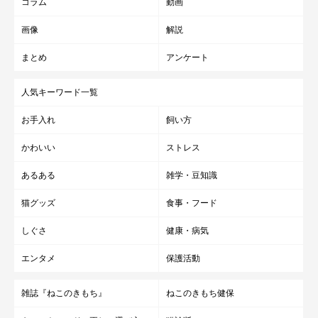
コラム
動画
画像
解説
まとめ
アンケート
人気キーワード一覧
お手入れ
飼い方
かわいい
ストレス
あるある
雑学・豆知識
猫グッズ
食事・フード
しぐさ
健康・病気
エンタメ
保護活動
雑誌『ねこのきもち』
ねこのきもち健保