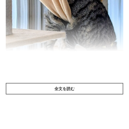
ハンモックに乗るたまちゃん
全文を読む
@X5M2u5OhMyIdYpx
飼い主さんが
「頭、だいじょうぶ？」
というキャプションを添え
て投稿した写真が、こちらです。