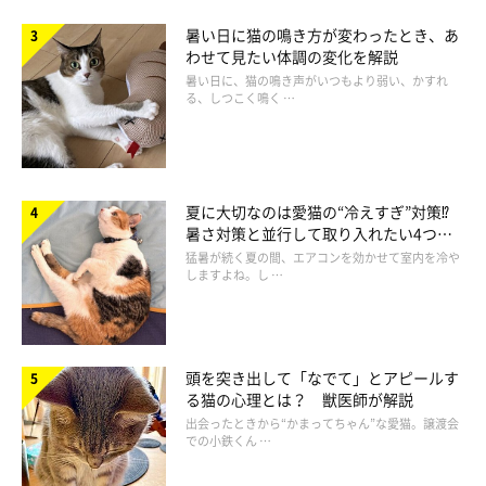
ょうか？
暑い日に猫の鳴き方が変わったとき、あ
わせて見たい体調の変化を解説
飼い主さん：
暑い日に、猫の鳴き声がいつもより弱い、かすれ
「いつもキャットタワーで元気に遊んでいますが、この日はいつ
る、しつこく鳴く …
もより盛り上がったのだと思います」
夏に大切なのは愛猫の“冷えすぎ”対策⁉
暑さ対策と並行して取り入れたい4つの
工夫
猛暑が続く夏の間、エアコンを効かせて室内を冷や
しますよね。し …
頭を突き出して「なでて」とアピールす
る猫の心理とは？ 獣医師が解説
出会ったときから“かまってちゃん”な愛猫。譲渡会
での小鉄くん …