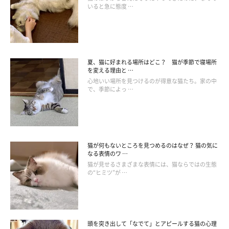
いると急に態度 …
夏、猫に好まれる場所はどこ？ 猫が季節で寝場所
を変える理由と …
心地いい場所を見つけるのが得意な猫たち。家の中
で、季節によっ …
猫が何もないところを見つめるのはなぜ？ 猫の気に
なる表情のワ …
猫が見せるさまざまな表情には、猫ならではの生態
の“ヒミツ”が …
【獣医師取材】アクロバティックに遊ぶ猫の
気持ち
頭を突き出して「なでて」とアピールする猫の心理