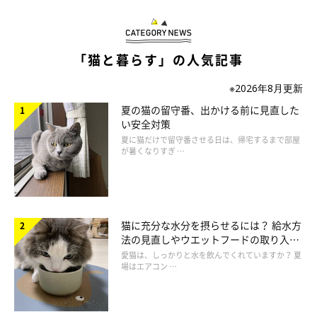
「猫と暮らす」の人気記事
※2026年8月更新
夏の猫の留守番、出かける前に見直した
い安全対策
夏に猫だけで留守番させる日は、帰宅するまで部屋
が暑くなりすぎ …
キャットタワーに座るたまちゃん こちらも独特な座り方と話題
@X5M2u5OhMyIdYpx
猫に充分な水分を摂らせるには？ 給水方
法の見直しやウエットフードの取り入れ
飼い主さんによると、たまちゃんは頻繁にこのポーズをすること
方を解説
愛猫は、しっかりと水を飲んでくれていますか？ 夏
があるのだとか。前方にクルッと回っていきそうな格好を見て、
場はエアコン …
「前転でもしたいのかしら？」
と笑っているそうです。
このときのたまちゃんは、どんな様子でこの格好になったのでし