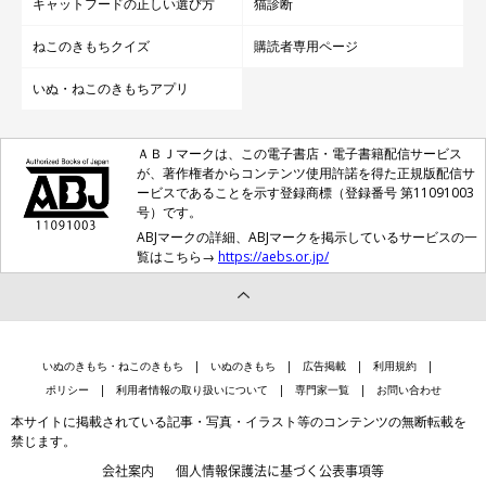
キャットフードの正しい選び方
猫診断
ねこのきもちクイズ
購読者専用ページ
いぬ・ねこのきもちアプリ
ＡＢＪマークは、この電子書店・電子書籍配信サービス
が、著作権者からコンテンツ使用許諾を得た正規版配信サ
ービスであることを示す登録商標（登録番号 第11091003
号）です。
ABJマークの詳細、ABJマークを掲示しているサービスの一
覧はこちら→
https://aebs.or.jp/
いぬのきもち・ねこのきもち
いぬのきもち
広告掲載
利用規約
ポリシー
利用者情報の取り扱いについて
専門家一覧
お問い合わせ
本サイトに掲載されている記事・写真・イラスト等のコンテンツの無断転載を
禁じます。
会社案内
個人情報保護法に基づく公表事項等