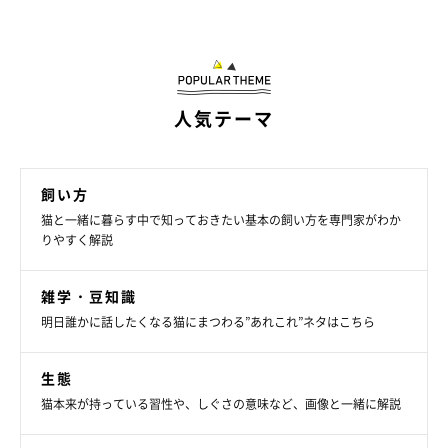
爪とぎ器の上に座るたまちゃん とってもかわいい
@X5M2u5OhMyIdYpx
キャットタワーの上でアクロバティックな格好になって遊んでい
人気テーマ
たたまちゃん。この周囲の度肝を抜く遊び方は、どのような気持
ちのあらわれなのでしょうか？ 激しく遊ぶ猫の気持ちを
ねこの
きもち獣医師相談室の山口みき先生
にお聞きしました。
飼い方
猫と一緒に暮らす中で知っておきたい基本の飼い方を専門家がわか
――たまちゃんの行動からわかることを教えてください。
りやすく解説
山口先生：
雑学・豆知識
「たまちゃんは、もともと体を動かすのが好きなのでしょう。い
明日誰かに話したくなる猫にまつわる”あれこれ”ネタはこちら
ろいろな体勢や動きをすることを楽しんでいるのかもしれませ
ん。また、変わった体勢をすることで、飼い主さんに注目しても
生態
らえることもうれしいのかもしれません」
猫本来が持っている習性や、しぐさの意味など、画像と一緒に解説