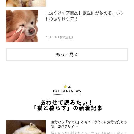
【涙やけケア商品】獣医師が教える、ホン
トの涙やけケア！
PR(AIGATE株式会社)
爪とぎ器の上から見つめるたまちゃん
もっと見る
@X5M2u5OhMyIdYpx
SNSの反応に対しては、このような感想をもったといいます。
飼い主さん：
「たまの頭を心配してくださるコメントをいただきました。見た
あわせて読みたい！
「猫と暮らす」の新着記事
目ほどつらい体勢ではなく、たま自身はケロッとしていました。
たくさんのコメントをいただけて、とても嬉しかったです」
自分から「なでて」と寄ってきたのに気分を変える
猫 嫌がるサイ …
猫のほうから甘えたそうにやってきたのに、なでて