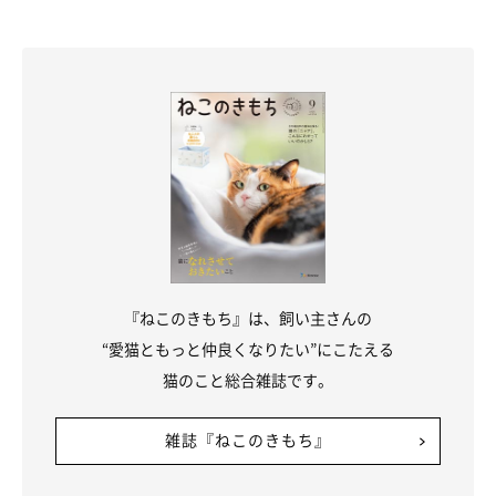
方が独特すぎました。キャットタワーに頭がめり込んだような姿勢
になっていますが、いったい何をしていたのでしょうか？ 強烈な
インパクトを与える話題の投稿を紹介します。
関連記事:
猫タワーで寝転がる猫 「自分なら腰をやられ
そう」なアクロバティックな姿勢にSNSが反
応！
X（旧Twitter）ユーザー@X5M2u5OhMyIdYpxさんが猫タワーの方
を見ると、おもしろい格好をして愛猫のたまちゃんが寝転がってい
ました。とっても起用に転がっていますが、人なら腰を痛めそうな
姿勢に笑いが止まりません。
写真提供・取材協力／
＠X5M2u5OhMyIdYpx
さん／X（旧
Twitter）
（監修：ねこのきもち獣医師相談室 獣医師・山口みき先生）
取材・文／小崎華
『ねこのきもち』は、飼い主さんの
※この記事は投稿者さまに取材し、了承の上制作したものです。
“愛猫ともっと仲良くなりたい”にこたえる
2026年5月時点の情報であり、現在と異なる場合があります。
猫のこと総合雑誌です。
雑誌『ねこのきもち』