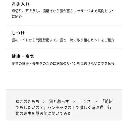
――猫はときどき人がまねできない姿を見せますが、注意するこ
お手入れ
となどはありますか。飼い主さんの見守り方を教えてください。
爪切り、耳そうじ、歯磨きから猫が喜ぶマッサージまで実例をもと
に紹介
山口先生：
しつけ
「遊具が安全に取り付けられていることや、ふだん使用する様子
猫のトイレから問題行動まで。猫と一緒に取り組むヒントをご紹介
を観察して安全に遊べているかどうかを気にしてあげてくださ
い。あまりにも激しく遊ぶ様子が見られたり、日ごろからヒヤッ
健康・病気
とする様子があったりする場合は、より安全に遊べるグッズに変
愛猫の健康・長生きのために病気のサインを見逃さないコツを伝授
えることも必要です」
たまちゃんが激しい遊び方をするのは、元気がよすぎるのかもし
れません。
ねこのきもち
猫と暮らす
しぐさ
「前転
でもしたいの？」ハンモックの上で激しく遊ぶ猫 行
関連記事:
動の理由を獣医師に聞いてみた
「よく同じポーズをするけど、前転でもしたい
の？」独特なハンモックの使い方をする猫にク
スッ
＠X5M2u5OhMyIdYpxさんの愛猫・たまちゃんのハンモックの使い