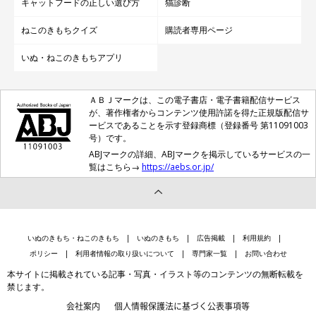
キャットフードの正しい選び方
猫診断
ねこのきもちクイズ
購読者専用ページ
いぬ・ねこのきもちアプリ
ＡＢＪマークは、この電子書店・電子書籍配信サービス
が、著作権者からコンテンツ使用許諾を得た正規版配信サ
ービスであることを示す登録商標（登録番号 第11091003
号）です。
ABJマークの詳細、ABJマークを掲示しているサービスの一
覧はこちら→
https://aebs.or.jp/
いぬのきもち・ねこのきもち
いぬのきもち
広告掲載
利用規約
ポリシー
利用者情報の取り扱いについて
専門家一覧
お問い合わせ
本サイトに掲載されている記事・写真・イラスト等のコンテンツの無断転載を
禁じます。
会社案内
個人情報保護法に基づく公表事項等