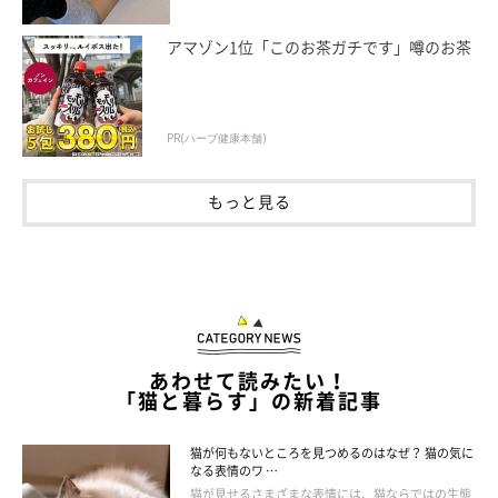
アマゾン1位「このお茶ガチです」噂のお茶
PR(ハーブ健康本舗)
ねこのきもち投稿写真ギャラリー
もっと見る
猫の行動が荒く見えるとき、すぐに異常だと考えてしまう飼い主
さんも少なくありません。しかし、元気に走り回ったり遊んだり
しているだけなら、大きな問題ではないことがほとんどです。
一方で、次のような様子が見られる場合は注意が必要とされてい
ます。
あわせて読みたい！
① 突然攻撃的になり触れなくなった
「猫と暮らす」の新着記事
② 食欲や元気が落ちている
猫が何もないところを見つめるのはなぜ？ 猫の気に
③ 触られるのを強く嫌がる
なる表情のワ …
猫が見せるさまざまな表情には、猫ならではの生態