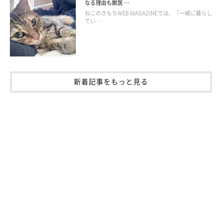
なる理由も獣医 …
ねこのきもちWEB MAGAZINEでは、「一緒に暮らし
飼い主さんができるストレス対策
てい …
新着記事をもっと見る