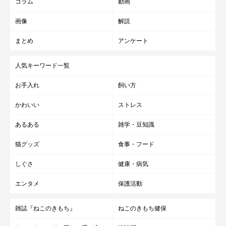
コラム
動画
画像
解説
まとめ
アンケート
人気キーワード一覧
お手入れ
飼い方
かわいい
ストレス
あるある
雑学・豆知識
猫グッズ
食事・フード
しぐさ
健康・病気
エンタメ
保護活動
雑誌『ねこのきもち』
ねこのきもち健保