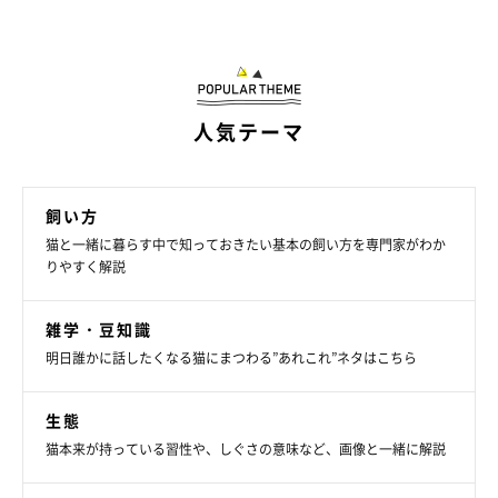
ねこのきもち投稿写真ギャラリー
人気テーマ
猫の行動が激しいと感じるときは、日常の中でエネルギーを発散
できる環境を整えることも大切です。たとえば、猫じゃらしなど
のおもちゃで遊ぶ時間をつくることや、高い場所に登れるスペー
飼い方
スを用意することが役立つと考えられています。遊びを通して体
猫と一緒に暮らす中で知っておきたい基本の飼い方を専門家がわか
を動かすことで、余ったエネルギーが発散され、落ち着いた様子
りやすく解説
になることもあります。
雑学・豆知識
また、猫が安心して過ごせる静かな休息スペースを確保すること
明日誰かに話したくなる猫にまつわる”あれこれ”ネタはこちら
も大切です。環境を整えることで、猫がリラックスしやすくなり
ます。
生態
猫本来が持っている習性や、しぐさの意味など、画像と一緒に解説