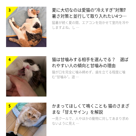
夏に大切なのは愛猫の“冷えすぎ”対策⁉
暑さ対策と並行して取り入れたい4つの
工夫
猛暑が続く夏の間、エアコンを効かせて室内を冷や
しますよね。し …
体調不良や痛みが関係しているケース
猫は甘噛みする相手を選んでる？ 選ば
れやすい人の傾向と甘噛みの理由
猫が口を完全に噛み締めず、歯を立てる程度に噛
む“甘噛み”。遊 …
かまってほしくて鳴くことも 猫のさまざ
まな「甘えサイン」を解説
一見クールで、人やほかの動物に対してあまり求め
ないように見え …