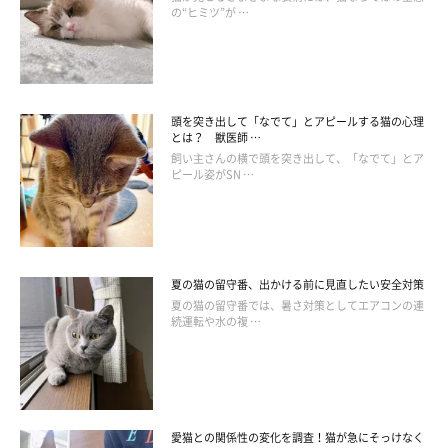
の“ヒミツ”が …
このような変化がある場合、体調不良や痛みが関係している可能
性も考えられます。気になる様子が続くときは、早めに動物病院
に相談することがすすめられています。
頭を突き出して「なでて」とアピールする猫の心理
とは？ 獣医師 …
飼い主さんの横で頭を突き出して、「なでて」とア
ピール姿がSN …
夏の猫の留守番、出かける前に見直したい安全対策
夏の猫の留守番では、暑さ対策としてエアコンの連
続運転や水の複 …
愛猫との関係性の変化を調査！猫が急にそっけなく