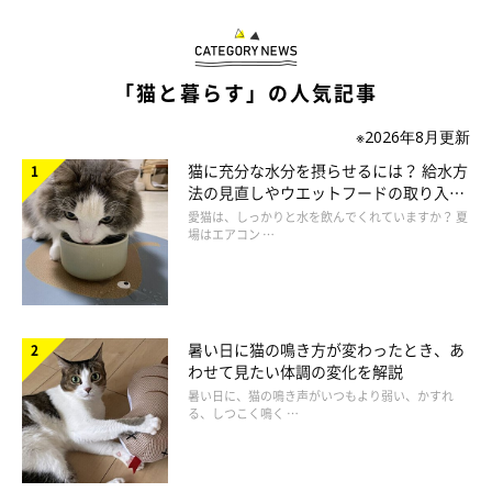
④ 芳香剤などの匂いの変化
猫は環境の変化に敏感な動物と考えられています。落ち着かない
「猫と暮らす」の人気記事
気持ちが強いと、走り回ったり、物を強く叩いたりと、普段より
激しい行動につながることがあります。ただし、こうした様子は
※2026年8月更新
時間とともに落ち着くことが多いです。
猫に充分な水分を摂らせるには？ 給水方
法の見直しやウエットフードの取り入れ
方を解説
愛猫は、しっかりと水を飲んでくれていますか？ 夏
場はエアコン …
暑い日に猫の鳴き方が変わったとき、あ
わせて見たい体調の変化を解説
暑い日に、猫の鳴き声がいつもより弱い、かすれ
る、しつこく鳴く …