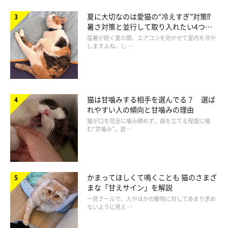
「たとえば…
夏に大切なのは愛猫の“冷えすぎ”対策⁉
暑さ対策と並行して取り入れたい4つの
隠れる
工夫
猛暑が続く夏の間、エアコンを効かせて室内を冷や
しますよね。し …
じっとする
うずくまって寝る
猫は甘噛みする相手を選んでる？ 選ば
れやすい人の傾向と甘噛みの理由
猫が口を完全に噛み締めず、歯を立てる程度に噛
といった行動が見られるでしょう」
む“甘噛み”。遊 …
かまってほしくて鳴くことも 猫のさまざ
まな「甘えサイン」を解説
一見クールで、人やほかの動物に対してあまり求め
ないように見え …