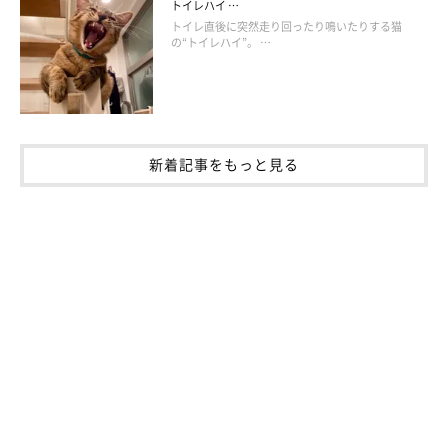
トイレハイ …
「どのような痛みであっても、猫は自力で動物病院を受診できま
トイレ直後に突然走り回ったり鳴いたりする猫
せんので、我慢するしかありません。
の“トイレハイ”。 …
愛猫がいつもと違った行動をとったり、とりわけ静かであれば、
何かしらの不調や痛みを我慢しているかも
しれません。
いつもよ
り食欲や元気がない
といったことも、何かしらの痛みを我慢して
新着記事をもっと見る
いることが考えられます」
——痛みのサインがわかりにくい猫もいるのでしょうか？
獣医師：
「そうですね。普段からおとなしいタイプだったり、高齢で動き
が少ない場合などは、上り下りなどの大きな動きをしたときに見
られる異変のサインが読み取りにくいこともあります。