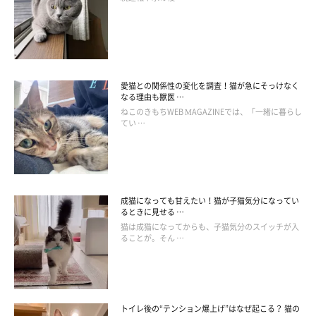
愛猫との関係性の変化を調査！猫が急にそっけなく
なる理由も獣医 …
ねこのきもちWEB MAGAZINEでは、「一緒に暮らし
てい …
ねこのきもち投稿写真ギャラリー
成猫になっても甘えたい！猫が子猫気分になってい
るときに見せる …
——飼い主さんは痛みのサインを見逃さないようにしたいです
猫は成猫になってからも、子猫気分のスイッチが入
ることが。そん …
ね。
獣医師：
トイレ後の“テンション爆上げ”はなぜ起こる？ 猫の