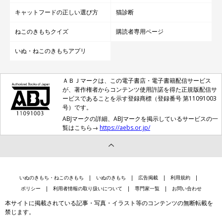
キャットフードの正しい選び方
猫診断
ねこのきもちクイズ
購読者専用ページ
いぬ・ねこのきもちアプリ
ＡＢＪマークは、この電子書店・電子書籍配信サービス
が、著作権者からコンテンツ使用許諾を得た正規版配信サ
ービスであることを示す登録商標（登録番号 第11091003
号）です。
ABJマークの詳細、ABJマークを掲示しているサービスの一
覧はこちら→
https://aebs.or.jp/
いぬのきもち・ねこのきもち
いぬのきもち
広告掲載
利用規約
ポリシー
利用者情報の取り扱いについて
専門家一覧
お問い合わせ
本サイトに掲載されている記事・写真・イラスト等のコンテンツの無断転載を
禁じます。