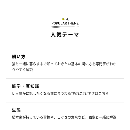
また、徐々に変化を起こすことを『老化だから』と安易にとらえ
る飼い主さんもいますが、それでは猫にずっと痛みを我慢させて
しまう原因になります。
少しの変化であっても過小評価せずに、
人気テーマ
まずは重大な問題がないかどうか病院で診てもらって
ください。
老化であってもQOLを高めることもできると思います。そういっ
飼い方
たケアは、猫の心の健康も守ることにつながります」
猫と一緒に暮らす中で知っておきたい基本の飼い方を専門家がわか
りやすく解説
雑学・豆知識
明日誰かに話したくなる猫にまつわる”あれこれ”ネタはこちら
生態
猫本来が持っている習性や、しぐさの意味など、画像と一緒に解説