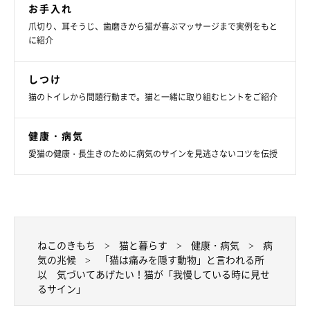
お手入れ
爪切り、耳そうじ、歯磨きから猫が喜ぶマッサージまで実例をもと
に紹介
しつけ
猫のトイレから問題行動まで。猫と一緒に取り組むヒントをご紹介
健康・病気
愛猫の健康・長生きのために病気のサインを見逃さないコツを伝授
ねこのきもち投稿写真ギャラリー
愛猫が痛みのサインを出していたら、飼い主さんはすぐに気づい
てあげられるようにしたいですね。変化に気づくためにも、愛猫
ねこのきもち
猫と暮らす
健康・病気
病
気の兆候
「猫は痛みを隠す動物」と言われる所
の様子を日頃からよく観察するようにしましょう。
以 気づいてあげたい！猫が「我慢している時に見せ
るサイン」