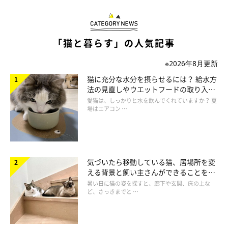
「猫と暮らす」の人気記事
※2026年8月更新
猫に充分な水分を摂らせるには？ 給水方
法の見直しやウエットフードの取り入れ
方を解説
愛猫は、しっかりと水を飲んでくれていますか？ 夏
場はエアコン …
ねこのきもち投稿写真ギャラリー
——猫が痛みを我慢しているとき、どのようなサインを見せるこ
気づいたら移動している猫、居場所を変
とがありますか？
える背景と飼い主さんができることを獣
医師が解説
暑い日に猫の姿を探すと、廊下や玄関、床の上な
ど、さっきまでと …
獣医師：