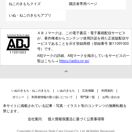
ねこのきもちクイズ
購読者専用ページ
いぬ・ねこのきもちアプリ
ＡＢＪマークは、この電子書店・電子書籍配信サービス
が、著作権者からコンテンツ使用許諾を得た正規版配信サ
ービスであることを示す登録商標（登録番号 第11091003
号）です。
ABJマークの詳細、ABJマークを掲示しているサービスの一
覧はこちら→
https://aebs.or.jp/
いぬのきもち・ねこのきもち
いぬのきもち
広告掲載
利用規約
ポリシー
利用者情報の取り扱いについて
専門家一覧
お問い合わせ
本サイトに掲載されている記事・写真・イラスト等のコンテンツの無断転載を
禁じます。
会社案内
個人情報保護法に基づく公表事項等
Copyright © Benesse Style Care Group Co.,Ltd. All Rights Reserved.