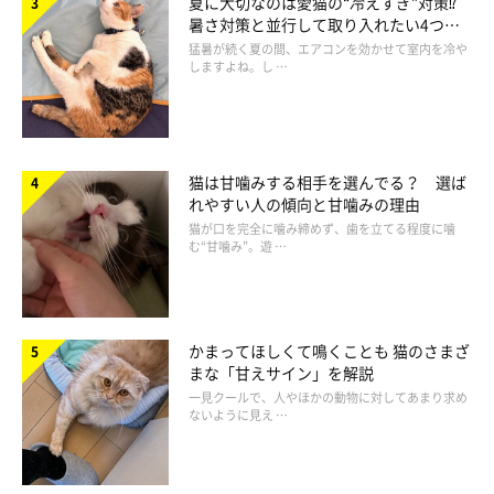
夏に大切なのは愛猫の“冷えすぎ”対策⁉
いでしょうか？
暑さ対策と並行して取り入れたい4つの
工夫
猛暑が続く夏の間、エアコンを効かせて室内を冷や
しますよね。し …
獣医師：
「飼い主さんが忙しいときでも、
なるべく撫でたり遊んだりして
あげる
のがよいでしょう。
猫は甘噛みする相手を選んでる？ 選ば
食べ物を欲しそうにしているときは、
1日の摂取量を考えて少し
れやすい人の傾向と甘噛みの理由
だけ与えたり、バランスを考えて与えて
ください。おやつなどの
猫が口を完全に噛み締めず、歯を立てる程度に噛
む“甘噛み”。遊 …
与えすぎは肥満の原因になるので、注意してくださいね」
かまってほしくて鳴くことも 猫のさまざ
まな「甘えサイン」を解説
（監修：いぬのきもち・ねこのきもち獣医師相談室 担当獣医
一見クールで、人やほかの動物に対してあまり求め
師）
ないように見え …
※写真はスマホアプリ「いぬ・ねこのきもち」で投稿されたもの
です。