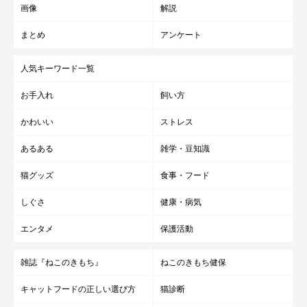
画像
解説
まとめ
アンケート
人気キーワード一覧
お手入れ
飼い方
かわいい
ストレス
あるある
雑学・豆知識
猫グッズ
食事・フード
しぐさ
健康・病気
エンタメ
保護活動
雑誌『ねこのきもち』
ねこのきもち健保
キャットフードの正しい選び方
猫診断