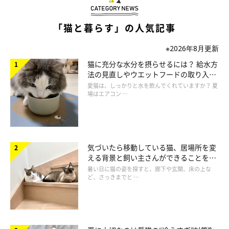
「猫と暮らす」の人気記事
※2026年8月更新
猫に充分な水分を摂らせるには？ 給水方
法の見直しやウエットフードの取り入れ
方を解説
ねこのきもち投稿写真ギャラリー
愛猫は、しっかりと水を飲んでくれていますか？ 夏
場はエアコン …
——甘えたいときに、猫はわかりやすいサインを見せているので
すね。どのようなときに飼い主さんに甘えたがるのでしょうか？
気づいたら移動している猫、居場所を変
獣医師：
える背景と飼い主さんができることを獣
医師が解説
暑い日に猫の姿を探すと、廊下や玄関、床の上な
「たとえば、
撫でてほしい、遊んでほしい、食べたい
などの要求
ど、さっきまでと …
があるときに、甘える様子を見せるでしょう」
——甘えたがっている猫に対して、どのように接してあげるとよ