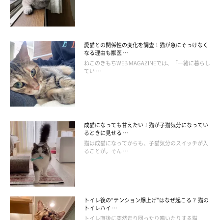
愛猫との関係性の変化を調査！猫が急にそっけなく
なる理由も獣医 …
ねこのきもちWEB MAGAZINEでは、「一緒に暮らし
てい …
成猫になっても甘えたい！猫が子猫気分になってい
るときに見せる …
猫は成猫になってからも、子猫気分のスイッチが入
ることが。そん …
トイレ後の“テンション爆上げ”はなぜ起こる？ 猫の
トイレハイ …
トイレ直後に突然走り回ったり鳴いたりする猫