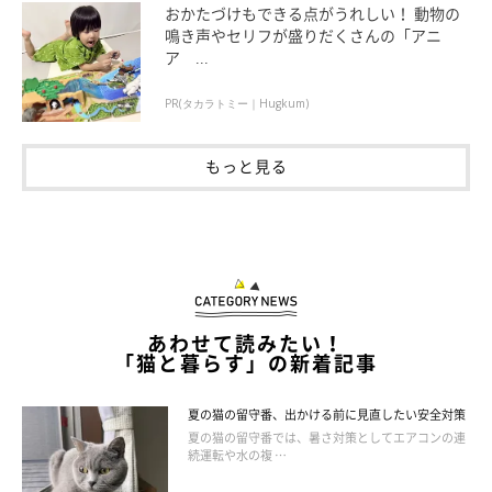
※記事と写真に関連性はありませんので予めご了承ください
おかたづけもできる点がうれしい！ 動物の
鳴き声やセリフが盛りだくさんの「アニ
取材・文／sorami
ア ...
PR(タカラトミー｜Hugkum)
もっと見る
あわせて読みたい！
「猫と暮らす」の新着記事
夏の猫の留守番、出かける前に見直したい安全対策
夏の猫の留守番では、暑さ対策としてエアコンの連
続運転や水の複 …