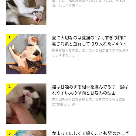
暑い日に、猫の鳴き声がいつもより弱い、かすれ
る、しつこく鳴く …
夏に大切なのは愛猫の“冷えすぎ”対策⁉
暑さ対策と並行して取り入れたい4つの
工夫
猛暑が続く夏の間、エアコンを効かせて室内を冷や
しますよね。し …
猫は甘噛みする相手を選んでる？ 選ば
れやすい人の傾向と甘噛みの理由
猫が口を完全に噛み締めず、歯を立てる程度に噛
む“甘噛み”。遊 …
かまってほしくて鳴くことも 猫のさまざ