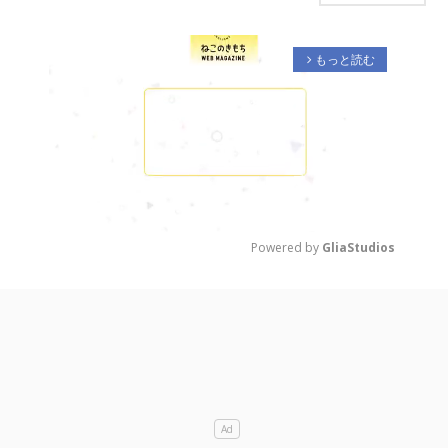
もっと読む
arrow_forward_ios
Powered by 
GliaStudios
M
u
t
e