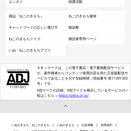
エンタメ
保護活動
雑誌『ねこのきもち』
ねこのきもち健保
キャットフードの正しい選び方
猫診断
ねこのきもちクイズ
購読者専用ページ
いぬ・ねこのきもちアプリ
ＡＢＪマークは、この電子書店・電子書籍配信サービス
が、著作権者からコンテンツ使用許諾を得た正規版配信サ
ービスであることを示す登録商標（登録番号 第11091003
号）です。
ABJマークの詳細、ABJマークを掲示しているサービスの一
覧はこちら→
https://aebs.or.jp/
いぬのきもち・ねこのきもち
いぬのきもち
広告掲載
利用規約