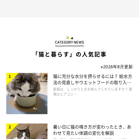
「猫と暮らす」の人気記事
※2026年8月更新
猫に充分な水分を摂らせるには？ 給水方
法の見直しやウエットフードの取り入れ
方を解説
愛猫は、しっかりと水を飲んでくれていますか？ 夏
場はエアコン …
暑い日に猫の鳴き方が変わったとき、あ
わせて見たい体調の変化を解説