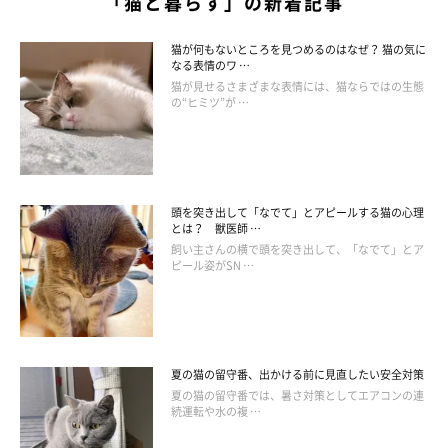
「猫と暮らす」の新着記事
猫が何もないところを見つめるのはなぜ？ 猫の気に
なる表情のワ …
猫が見せるさまざまな表情には、猫ならではの生態
の“ヒミツ”が …
頭を突き出して「なでて」とアピールする猫の心理
とは？ 獣医師 …
飼い主さんの横で頭を突き出して、「なでて」とア
ピール姿がSN …
夏の猫の留守番、出かける前に見直したい安全対策
夏の猫の留守番では、暑さ対策としてエアコンの連
続運転や水の複 …