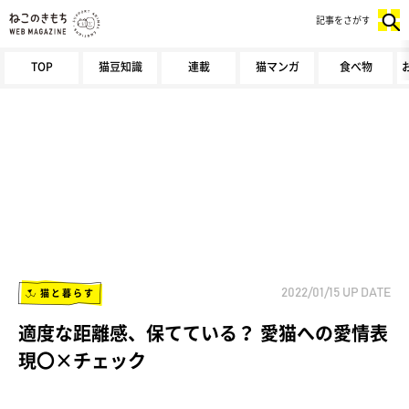
記事をさがす
TOP
猫豆知識
連載
猫マンガ
食べ物
猫と暮らす
2022/01/15
UP DATE
適度な距離感、保てている？ 愛猫への愛情表
現〇×チェック