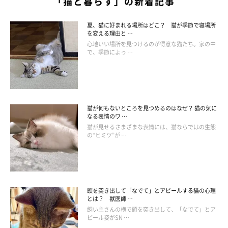
「猫と暮らす」の新着記事
夏、猫に好まれる場所はどこ？ 猫が季節で寝場所
を変える理由と …
心地いい場所を見つけるのが得意な猫たち。家の中
で、季節によっ …
猫が何もないところを見つめるのはなぜ？ 猫の気に
なる表情のワ …
猫が見せるさまざまな表情には、猫ならではの生態
の“ヒミツ”が …
頭を突き出して「なでて」とアピールする猫の心理
とは？ 獣医師 …
飼い主さんの横で頭を突き出して、「なでて」とア
ピール姿がSN …