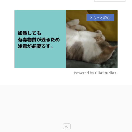
もっと読む
arrow_forward_ios
Powered by 
GliaStudios
M
u
t
e