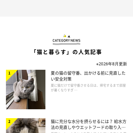
「猫と暮らす」の人気記事
※2026年8月更新
夏の猫の留守番、出かける前に見直した
い安全対策
夏に猫だけで留守番させる日は、帰宅するまで部屋
が暑くなりすぎ …
猫に充分な水分を摂らせるには？ 給水方
法の見直しやウエットフードの取り入れ
方を解説