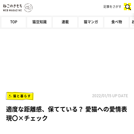
記事をさがす
TOP
猫豆知識
連載
猫マンガ
食べ物
猫と暮らす
2022/01/15
UP DATE
適度な距離感、保てている？ 愛猫への愛情表
現〇×チェック