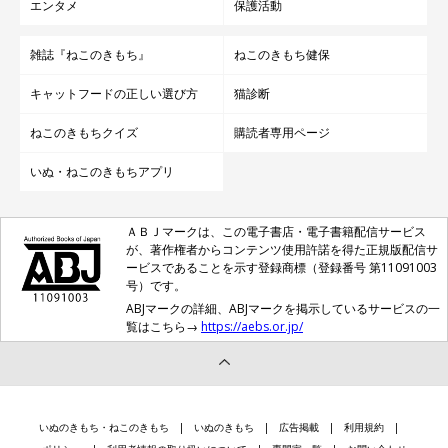
エンタメ
保護活動
雑誌『ねこのきもち』
ねこのきもち健保
キャットフードの正しい選び方
猫診断
ねこのきもちクイズ
購読者専用ページ
いぬ・ねこのきもちアプリ
ＡＢＪマークは、この電子書店・電子書籍配信サービス
が、著作権者からコンテンツ使用許諾を得た正規版配信サ
ービスであることを示す登録商標（登録番号 第11091003
号）です。
ABJマークの詳細、ABJマークを掲示しているサービスの一
覧はこちら→
https://aebs.or.jp/
いぬのきもち・ねこのきもち
いぬのきもち
広告掲載
利用規約