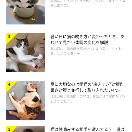
愛猫は、しっかりと水を飲んでくれていますか？ 夏
場はエアコン …
暑い日に猫の鳴き方が変わったとき、あ
わせて見たい体調の変化を解説
暑い日に、猫の鳴き声がいつもより弱い、かすれ
る、しつこく鳴く …
夏に大切なのは愛猫の“冷えすぎ”対策⁉
暑さ対策と並行して取り入れたい4つの
工夫
猛暑が続く夏の間、エアコンを効かせて室内を冷や
しますよね。し …
猫は甘噛みする相手を選んでる？ 選ば