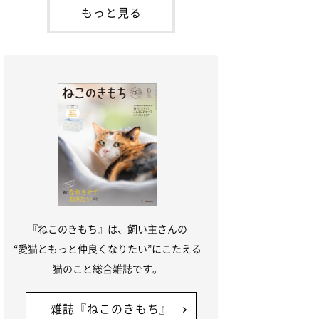
「ね
てお世話を求めるときに鳴き声を使いま
もっと見る
す。子猫なので「ニャー」よりもややか細
い「ミャア」といった鳴き声になります
が、この鳴き声を聞くと成猫が反応すると
いう習性があるようで
『ねこのきもち』は、飼い主さんの
“愛猫ともっと仲良くなりたい”にこたえる
猫のこと総合雑誌です。
雑誌『ねこのきもち』