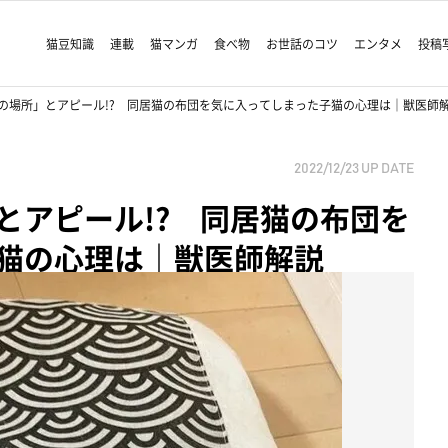
猫豆知識
連載
猫マンガ
食べ物
お世話のコツ
エンタメ
投稿
の場所」とアピール!? 同居猫の布団を気に入ってしまった子猫の心理は｜獣医師
2022/12/23
UP DATE
とアピール!? 同居猫の布団を
猫の心理は｜獣医師解説