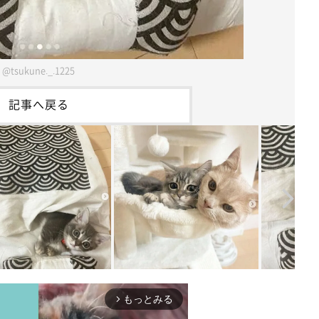
@tsukune._.1225
記事へ戻る
もっとみる
arrow_forward_ios