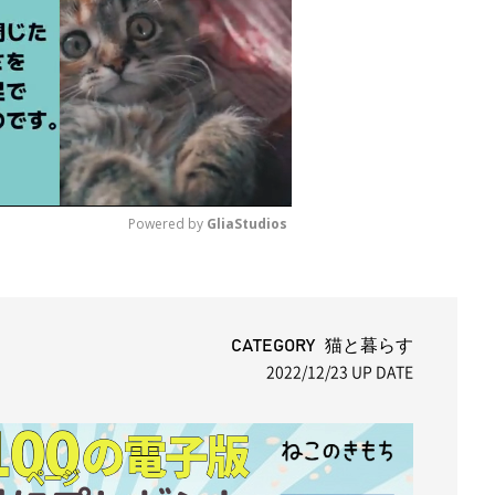
Powered by 
GliaStudios
M
u
t
CATEGORY 猫と暮らす
2022/12/23
UP DATE
e