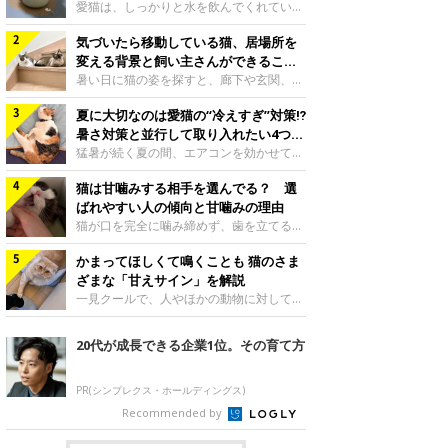
入れ方を解説
愛猫は、しっかりと水を飲んでくれていま
すか？ 夏場はエアコンで室内が涼しいこ
気づいたら移動している猫、居場所を
ともあり、猫があまり水を飲まないこと
も。積極的に水分を摂らせるためには、給
変える背景と飼い主さんができること
水方法を見直したり、フードから水分を摂
を獣医師が解説
暑い日に猫の姿を探すと、廊下や玄関、床
らせたりする方法があります。今回は獣医
の上など、さっきまでとは違う場所にいる
師の重本仁先生に、猫に水分を摂らせるた
夏に大切なのは愛猫の“冷えすぎ”対策⁉
ことがあります。何度も移動しているよう
めにできるためできる工夫を教えていただ
に見えると、落ち着かないのかな、暑さで
暑さ対策と並行して取り入れたい4つの
きました。ボウルの高さを愛猫の好みにね
つらいのかなと気になる場面もあるでしょ
工夫
猛暑が続く夏の間、エアコンを効かせて室
このきもち投稿写真ギャラリー水飲みボウ
う。猫が居場所を変える理由や、飼い主さ
内を冷やしますよね。しかし、人にとって
ルの高さは、猫が飲むときに頭が胃より下
んが整えたい環境などについて、ねこのき
猫は甘噛みする相手を選んでる？ 選
は快適な温度でも、猫にとっては温度が低
にならないように設定すると飲みやすいで
もち獣医師相談室の山口みき先生に伺いま
すぎることも。暑さ対策と並行して、冷え
ばれやすい人の傾向と甘噛みの理由
しょう。首を深く折り曲げずに済むため、
した。 移動は、猫なりの快適さ選びねこ
すぎ対策もしっかりと行うことが大切で
猫が口を完全に噛み締めず、歯を立てる程
関節や食道への負
のきもち投稿写真ギャラリー猫は家の中
す。今回は獣医師の重本仁先生に、猫の冷
度に噛む“甘噛み”。遊びやスキンシップの
で、自分にとって過ごしやすい場所を見つ
えすぎを防ぐ4つの対策を教えていただき
かまってほしくて鳴くことも 猫のさま
ときに繰り出すことがありますが、同じ家
けるのが得意な動物です。 暑い季節に
ました。（1） 冷房の効いていない部屋に
族でも噛まれる頻度に違いがあると感じる
ざまな「甘えサイン」を解説
は、風通しのよい場所やひんやりした床、
行き来できるようにするねこのきもち投稿
ことも。ねこのきもちWEB MAGAZINEで
一見クールで、人やほかの動物に対してあ
熱がこもりにくい場
写真ギャラリー猫が寒いと感じたときに、
は、飼い主さんたちにアンケートを実施
まり求めないように見える猫。しかし、実
冷気から逃れる「逃げ場」を用意しておき
し、愛猫が甘噛みする相手を選んでいると
は甘えん坊な性格の猫も少なくありませ
20代が成長できる企業1位。その育て方
ましょう。冷房の効いていない部屋や廊下
感じる状況を教えてもらいました。また、
ん。今回は猫たちが出している“甘えサイ
へも自由に行き来できるように、ドアは猫
ねこのきもち獣医師相談室の原駿太朗先生
ン”について、帝京科学大学生命環境学部
が通れる程度に
には、実際に猫は甘噛みする相手を選んで
アニマルサイエンス学科准教授の加隈良枝
PR(シンプレクス・ホールディングス)
いるのか、その真相をお聞きします。約6
先生に教えていただきました。鳴くのは、
Recommended by
割の飼い主さんが「甘噛みする相手を選ん
かまってほしいサインねこのきもち投稿写
でいる」と感じていた※2026年5月実施
真ギャラリーもともと、子猫が親猫に対し