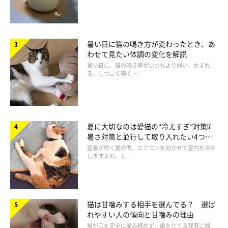
暑い日に猫の鳴き方が変わったとき、あ
わせて見たい体調の変化を解説
暑い日に、猫の鳴き声がいつもより弱い、かすれ
る、しつこく鳴く …
夏に大切なのは愛猫の“冷えすぎ”対策⁉
暑さ対策と並行して取り入れたい4つの
工夫
猛暑が続く夏の間、エアコンを効かせて室内を冷や
しますよね。し …
猫は甘噛みする相手を選んでる？ 選ば
れやすい人の傾向と甘噛みの理由
猫が口を完全に噛み締めず、歯を立てる程度に噛