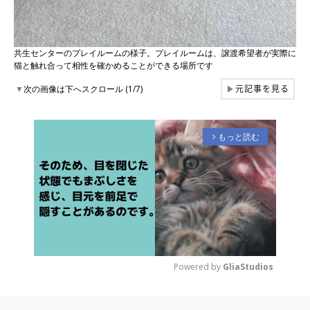
共生センターのプレイルームの様子。プレイルームは、譲渡希望者が実際に
猫と触れ合って相性を確かめることができる場所です
元記事を見る
▼
次の画像は下へスクロール (1/7)
▶
もっと読む
arrow_forward_ios
Powered by 
GliaStudios
M
u