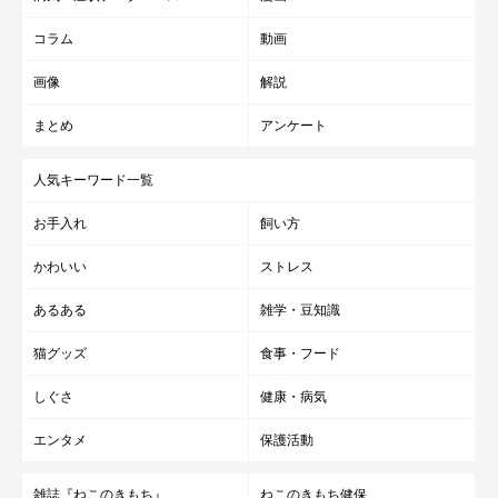
コラム
動画
画像
解説
まとめ
アンケート
人気キーワード一覧
お手入れ
飼い方
かわいい
ストレス
あるある
雑学・豆知識
猫グッズ
食事・フード
しぐさ
健康・病気
エンタメ
保護活動
雑誌『ねこのきもち』
ねこのきもち健保