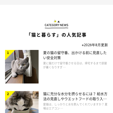
「猫と暮らす」の人気記事
※2026年8月更新
夏の猫の留守番、出かける前に見直した
い安全対策
夏に猫だけで留守番させる日は、帰宅するまで部屋
が暑くなりすぎ …
猫に充分な水分を摂らせるには？ 給水方
法の見直しやウエットフードの取り入れ
方を解説
愛猫は、しっかりと水を飲んでくれていますか？ 夏
場はエアコン …