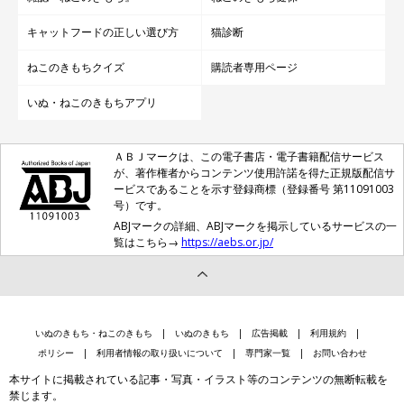
キャットフードの正しい選び方
猫診断
ねこのきもちクイズ
購読者専用ページ
いぬ・ねこのきもちアプリ
ＡＢＪマークは、この電子書店・電子書籍配信サービス
が、著作権者からコンテンツ使用許諾を得た正規版配信サ
ービスであることを示す登録商標（登録番号 第11091003
号）です。
ABJマークの詳細、ABJマークを掲示しているサービスの一
覧はこちら→
https://aebs.or.jp/
いぬのきもち・ねこのきもち
いぬのきもち
広告掲載
利用規約
ポリシー
利用者情報の取り扱いについて
専門家一覧
お問い合わせ
本サイトに掲載されている記事・写真・イラスト等のコンテンツの無断転載を
禁じます。