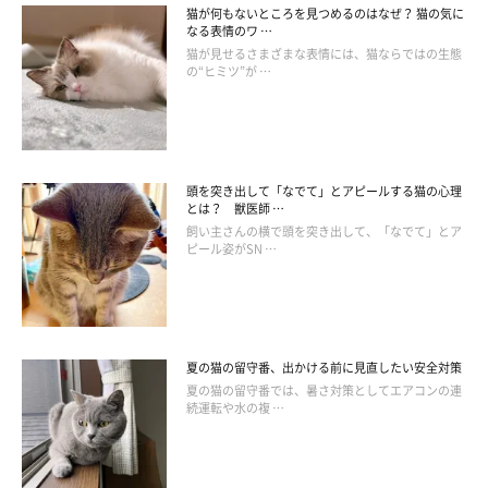
猫が何もないところを見つめるのはなぜ？ 猫の気に
なる表情のワ …
猫が見せるさまざまな表情には、猫ならではの生態
の“ヒミツ”が …
頭を突き出して「なでて」とアピールする猫の心理
とは？ 獣医師 …
飼い主さんの横で頭を突き出して、「なでて」とア
ピール姿がSN …
夏の猫の留守番、出かける前に見直したい安全対策
夏の猫の留守番では、暑さ対策としてエアコンの連
続運転や水の複 …