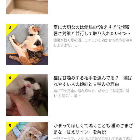
夏に大切なのは愛猫の“冷えすぎ”対策⁉
暑さ対策と並行して取り入れたい4つの
工夫
猛暑が続く夏の間、エアコンを効かせて室内を冷や
しますよね。し …
猫は甘噛みする相手を選んでる？ 選ば
れやすい人の傾向と甘噛みの理由
猫が口を完全に噛み締めず、歯を立てる程度に噛
む“甘噛み”。遊 …
かまってほしくて鳴くことも 猫のさまざ
まな「甘えサイン」を解説
一見クールで、人やほかの動物に対してあまり求め