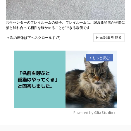
共生センターのプレイルームの様子。プレイルームは、譲渡希望者が実際に
猫と触れ合って相性を確かめることができる場所です
元記事を見る
▼
次の画像は下へスクロール (1/7)
▶
もっと読む
arrow_forward_ios
Powered by 
GliaStudios
M
u