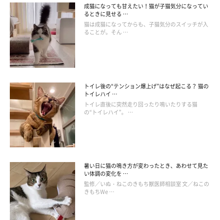
成猫になっても甘えたい！猫が子猫気分になってい
るときに見せる …
猫は成猫になってからも、子猫気分のスイッチが入
ることが。そん …
トイレ後の“テンション爆上げ”はなぜ起こる？ 猫の
トイレハイ …
トイレ直後に突然走り回ったり鳴いたりする猫
の“トイレハイ”。 …
暑い日に猫の鳴き方が変わったとき、あわせて見た
い体調の変化を …
監修／いぬ・ねこのきもち獣医師相談室 文／ねこの
きもちWe …