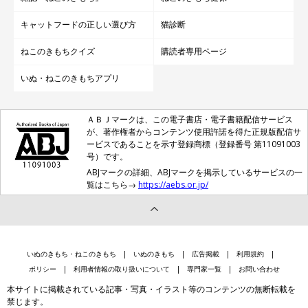
キャットフードの正しい選び方
猫診断
ねこのきもちクイズ
購読者専用ページ
いぬ・ねこのきもちアプリ
ＡＢＪマークは、この電子書店・電子書籍配信サービス
が、著作権者からコンテンツ使用許諾を得た正規版配信サ
ービスであることを示す登録商標（登録番号 第11091003
号）です。
ABJマークの詳細、ABJマークを掲示しているサービスの一
覧はこちら→
https://aebs.or.jp/
いぬのきもち・ねこのきもち
いぬのきもち
広告掲載
利用規約
ポリシー
利用者情報の取り扱いについて
専門家一覧
お問い合わせ
本サイトに掲載されている記事・写真・イラスト等のコンテンツの無断転載を
禁じます。