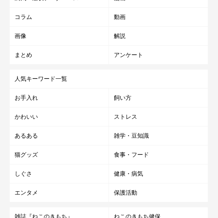
コラム
動画
画像
解説
まとめ
アンケート
人気キーワード一覧
お手入れ
飼い方
かわいい
ストレス
あるある
雑学・豆知識
猫グッズ
食事・フード
しぐさ
健康・病気
エンタメ
保護活動
雑誌『ねこのきもち』
ねこのきもち健保