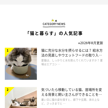
「猫と暮らす」の人気記事
※2026年8月更新
猫に充分な水分を摂らせるには？ 給水方
法の見直しやウエットフードの取り入れ
方を解説
愛猫は、しっかりと水を飲んでくれていますか？ 夏
場はエアコン …
気づいたら移動している猫、居場所を変
える背景と飼い主さんができることを獣
医師が解説
暑い日に猫の姿を探すと、廊下や玄関、床の上な
ど、さっきまでと …