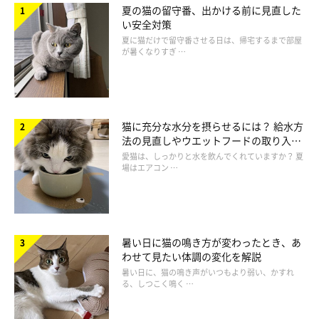
夏の猫の留守番、出かける前に見直した
い安全対策
夏に猫だけで留守番させる日は、帰宅するまで部屋
が暑くなりすぎ …
猫に充分な水分を摂らせるには？ 給水方
法の見直しやウエットフードの取り入れ
方を解説
愛猫は、しっかりと水を飲んでくれていますか？ 夏
場はエアコン …
暑い日に猫の鳴き方が変わったとき、あ
わせて見たい体調の変化を解説
暑い日に、猫の鳴き声がいつもより弱い、かすれ
る、しつこく鳴く …