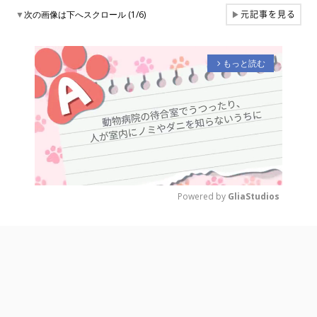
元記事を見る
▼
次の画像は下へスクロール (1/6)
▶
もっと読む
arrow_forward_ios
Powered by 
GliaStudios
M
u
t
e