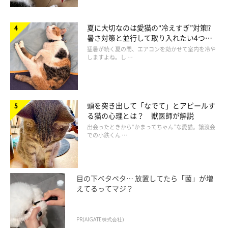
夏に大切なのは愛猫の“冷えすぎ”対策⁉
暑さ対策と並行して取り入れたい4つの
工夫
猛暑が続く夏の間、エアコンを効かせて室内を冷や
しますよね。し …
頭を突き出して「なでて」とアピールす
る猫の心理とは？ 獣医師が解説
出会ったときから“かまってちゃん”な愛猫。譲渡会
での小鉄くん …
目の下ベタベタ… 放置してたら「菌」が増
えてるってマジ？
PR(AIGATE株式会社)