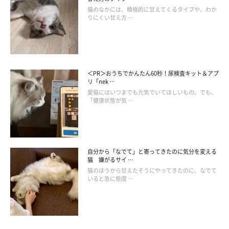
猫のなかには、積極的に甘えてくるタイプや、わか
りにくい甘え方 …
＜PR＞おうちでかんたん60秒！尿検査キット＆アプ
リ「nek …
愛猫にはいつまでも元気でいてほしいもの。でも、
「健康状態が気 …
自分から「なでて」と寄ってきたのに気分を変える
猫 嫌がるサイ …
猫のほうから甘えたそうにやってきたのに、なでて
いると急に態度 …