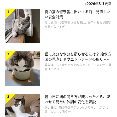
※2026年8月更新
夏の猫の留守番、出かける前に見直した
い安全対策
夏に猫だけで留守番させる日は、帰宅するまで部屋
が暑くなりすぎ …
猫に充分な水分を摂らせるには？ 給水方
法の見直しやウエットフードの取り入れ
方を解説
愛猫は、しっかりと水を飲んでくれていますか？ 夏
場はエアコン …
暑い日に猫の鳴き方が変わったとき、あ
わせて見たい体調の変化を解説
暑い日に、猫の鳴き声がいつもより弱い、かすれ
る、しつこく鳴く …