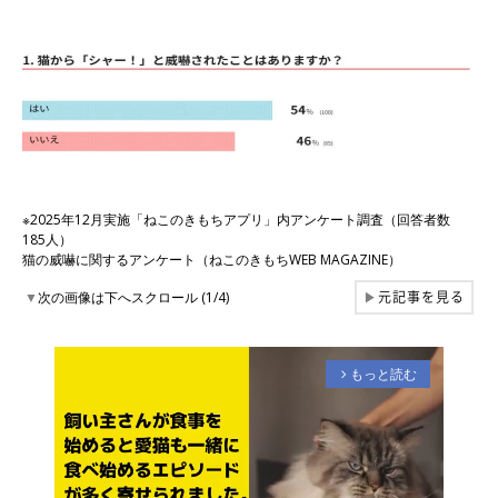
※2025年12月実施「ねこのきもちアプリ」内アンケート調査（回答者数
185人）
猫の威嚇に関するアンケート（ねこのきもちWEB MAGAZINE）
元記事を見る
▼
次の画像は下へスクロール (1/4)
▶
もっと読む
arrow_forward_ios