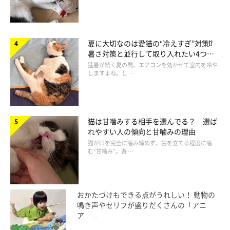
夏に大切なのは愛猫の“冷えすぎ”対策⁉
暑さ対策と並行して取り入れたい4つの
工夫
猛暑が続く夏の間、エアコンを効かせて室内を冷や
しますよね。し …
猫は甘噛みする相手を選んでる？ 選ば
れやすい人の傾向と甘噛みの理由
猫が口を完全に噛み締めず、歯を立てる程度に噛
む“甘噛み”。遊 …
おかたづけもできる点がうれしい！ 動物の
鳴き声やセリフが盛りだくさんの「アニ
ア ...