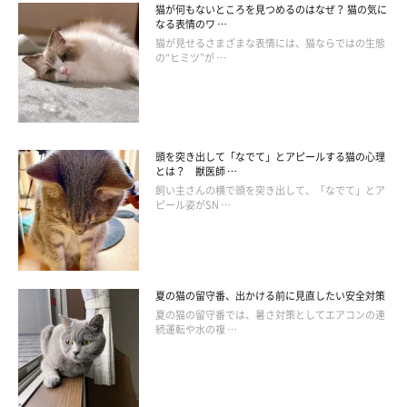
猫が何もないところを見つめるのはなぜ？ 猫の気に
なる表情のワ …
猫が見せるさまざまな表情には、猫ならではの生態
の“ヒミツ”が …
頭を突き出して「なでて」とアピールする猫の心理
とは？ 獣医師 …
飼い主さんの横で頭を突き出して、「なでて」とア
ピール姿がSN …
夏の猫の留守番、出かける前に見直したい安全対策
夏の猫の留守番では、暑さ対策としてエアコンの連
続運転や水の複 …