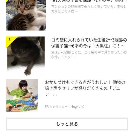
でツンデレなコに成長
マンションの駐輪場で弱々しく鳴いていた、生後1
カ月ほどの子猫 …
ゴミ袋に入れられていた生後2〜3週齢の
保護子猫→6才の今は「大黒柱」に！
美しい黒猫に成長した姿にグッとくる
生後2〜3週齢ごろに、ゴミ袋の中で見つかった小さ
な命。ミルク …
おかたづけもできる点がうれしい！ 動物の
鳴き声やセリフが盛りだくさんの「アニ
ア ...
PR(タカラトミー｜Hugkum)
もっと見る