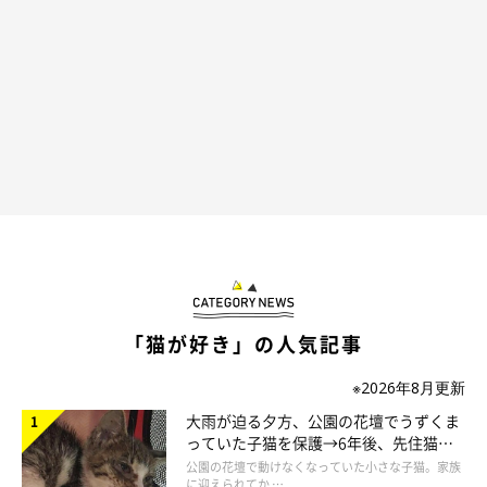
「猫が好き」の人気記事
※2026年8月更新
大雨が迫る夕方、公園の花壇でうずくま
っていた子猫を保護→6年後、先住猫
と“姉妹”のような関係に
公園の花壇で動けなくなっていた小さな子猫。家族
に迎えられてか …