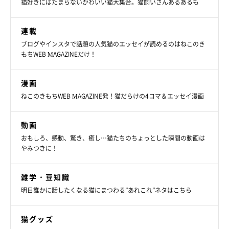
猫好きにはたまらないかわいい猫大集合。猫飼いさんあるあるも
連載
ブログやインスタで話題の人気猫のエッセイが読めるのはねこのき
もちWEB MAGAZINEだけ！
漫画
ねこのきもちWEB MAGAZINE発！猫だらけの4コマ＆エッセイ漫画
動画
おもしろ、感動、驚き、癒し…猫たちのちょっとした瞬間の動画は
やみつきに！
雑学・豆知識
明日誰かに話したくなる猫にまつわる”あれこれ”ネタはこちら
猫グッズ