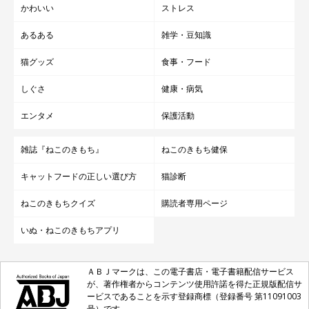
かわいい
ストレス
あるある
雑学・豆知識
猫グッズ
食事・フード
しぐさ
健康・病気
エンタメ
保護活動
雑誌『ねこのきもち』
ねこのきもち健保
キャットフードの正しい選び方
猫診断
ねこのきもちクイズ
購読者専用ページ
いぬ・ねこのきもちアプリ
ＡＢＪマークは、この電子書店・電子書籍配信サービス
が、著作権者からコンテンツ使用許諾を得た正規版配信サ
ービスであることを示す登録商標（登録番号 第11091003
号）です。