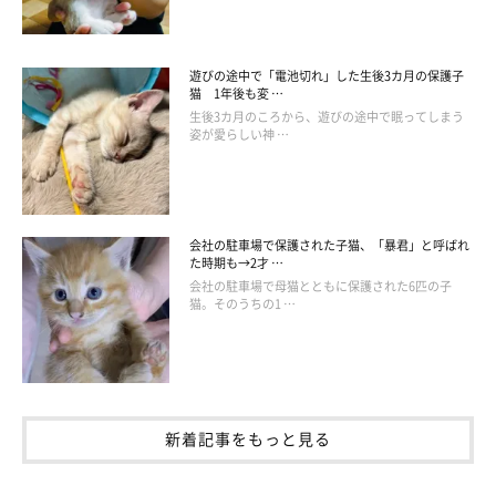
遊びの途中で「電池切れ」した生後3カ月の保護子
猫 1年後も変 …
生後3カ月のころから、遊びの途中で眠ってしまう
姿が愛らしい神 …
会社の駐車場で保護された子猫、「暴君」と呼ばれ
た時期も→2才 …
会社の駐車場で母猫とともに保護された6匹の子
猫。そのうちの1 …
新着記事をもっと見る