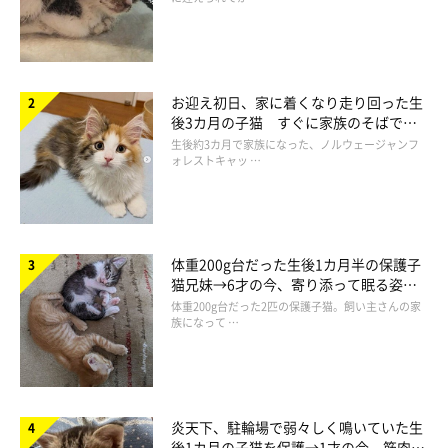
お迎え初日、家に着くなり走り回った生
後3カ月の子猫 すぐに家族のそばで落
ち着く姿に「迎えてよかった」
生後約3カ月で家族になった、ノルウェージャンフ
ォレストキャッ …
体重200g台だった生後1カ月半の保護子
猫兄妹→6才の今、寄り添って眠る姿に
ほっこり！
体重200g台だった2匹の保護子猫。飼い主さんの家
族になって …
炎天下、駐輪場で弱々しく鳴いていた生
後1カ月の子猫を保護→1才の今、筋肉質