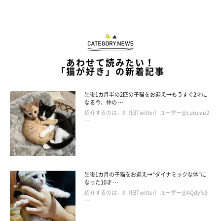
あわせて読みたい！
「猫が好き」の新着記事
生後1カ月半の2匹の子猫をお迎え→もうすぐ2才に
なる今、仲の …
紹介するのは、X（旧Twitter）ユーザー@curumu2
…
生後1カ月の子猫をお迎え→“ダイナミックな体”に
なった10才 …
紹介するのは、X（旧Twitter）ユーザー@AQdyfy9
…