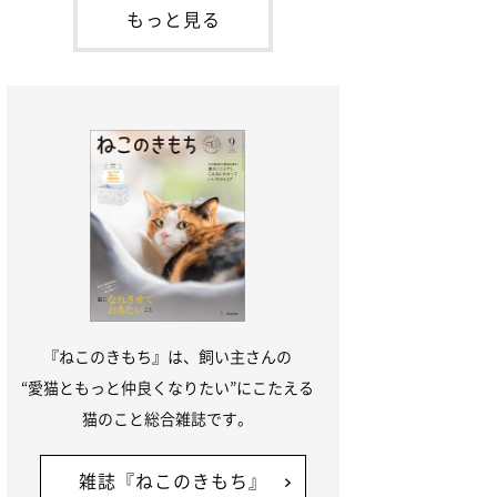
本名：ドミトリー・ドンスコイ）。ドンち
もっと見る
ゃんは、保護猫でした。ドンちゃんが見つ
かったのは、飼い主さんの姉の勤め先の敷
地内でした。ゴミ袋に入れられている
『ねこのきもち』は、飼い主さんの
“愛猫ともっと仲良くなりたい”にこたえる
猫のこと総合雑誌です。
雑誌『ねこのきもち』