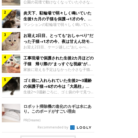
と“姉妹”のような関係に
公園の花壇で動けなくなっていた小さな子
猫。家族に迎えられてから6年、先住猫と
炎天下、駐輪場で弱々しく鳴いていた
の間には深い絆が育まれていました。保護
当時のティダちゃん。
生後1カ月の子猫を保護→1才の今、筋
@muumuu62197189紹介するのは、
肉質でツンデレなコに成長
マンションの駐輪場で弱々しく鳴いてい
X（旧Twitter）ユーザー
た、生後1カ月ほどの子猫。家族に迎えら
@muumuu62197189さんの愛猫・ティダ
お迎え2日目、とっても“おしゃべり”だ
れてから1年、体も行動も大きく成長しま
ちゃん（取材時6才）の成長記録です。こ
した。炎天下の駐輪場で鳴いていた小さな
った子猫→1才の今、夜は甘えん坊モー
ちらは、生後3カ月ごろのティダちゃん。
子猫保護当時のモモちゃん。@Kingponzu
ドになるコに成長！
お迎え2日目、ケージ越しに“おしゃべ
飼い主さんが出会ったのは、夜から大雨に
紹介するのは、X（旧Twitter）ユーザー
り”する姿を見せていた子猫。1才になった
なると予報されていた日の夕方でした。花
@Kingponzuさんの愛猫・モモちゃん（取
工事現場で保護された生後2カ月ほどの
今も見せる愛らしい姿にキュンとします。
壇で動けずにいた子猫保護したばかりのテ
材時1才）の成長記録です。こちらは、モ
お迎え2日目、ケージ越しに何かを伝える
子猫 帰り際の“まっすぐな視線”が忘
ィダちゃん。@muumuu62197189飼い主
モちゃんが生後1カ月ごろに撮影された一
ももちゃん“おしゃべり”なももちゃん。
れられず、家族の一員に
家族に迎える予定はなかった小さな子猫。
さんは、公園の
枚。飼い主さんの自宅マンションの駐輪場
@poocoonyan紹介するのは、Instagram
帰り際に見せた姿が、飼い主さんの心に残
で鳴いていたところを保護された当時の姿
ユーザー@poocoonyanさんの愛猫・もも
ゴミ袋に入れられていた生後2〜3週齢
りました。保護当時の夏目ちゃん。
です。子猫時代のモモちゃん。
ちゃん（取材時1才／マンチカン）です。
@shibainu_rintaro紹介するのは、
の保護子猫→6才の今は「大黒柱」
@Kingponzuその日は気温が35℃を
こちらの動画は、ももちゃんが生後2カ月
Instagramユーザー@shibainu_rintaroさ
に！ 美しい黒猫に成長した姿にグッ
生後2〜3週齢ごろに、ゴミ袋の中で見つか
を過ぎたころ、お迎え2日目に撮影された
んの愛猫・夏目（なつめ）ちゃん（取材時
った小さな命。ミルクから育てられたその
とくる
もの。新しい環境にゆっくり慣れてもらう
3才）。工事現場で親猫とはぐれたとみら
子猫は今、家族に欠かせない存在へと成長
ロボット掃除機の進化のカギは水にあ
ため、当時はケージの中で過ごしていまし
れ、保護された当時は生後2カ月ほどだっ
しました。ゴミ袋の中で見つかった、ミニ
り。このボードがすごい理由
た。鳴いてアピールするももち
たといいます。新しい飼い主を探すつもり
モグラのような子猫よちよち歩きをしてい
が……保護されてケージに入っている夏目
たころの、生後2〜3週齢ごろのドンちゃ
PR(Dreame)
ちゃん。@shibainu_rintaro夏目ちゃんを
ん。@doddou_1今回紹介するのは、
Recommended by
保護したのは、以前、飼い主さんの愛猫・
X（旧Twitter）ユーザー@doddou_1さん
ちくわく
の愛猫・ドンちゃん（取材時、推定6才／