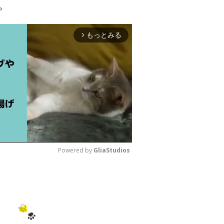
。
もっとみる
arrow_forward_ios
Powered by 
GliaStudios
M
u
t
e