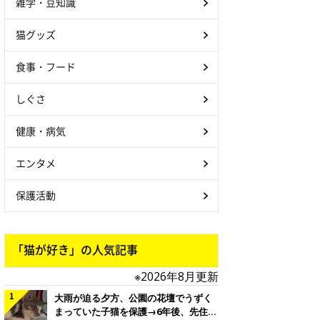
雑学・豆知識
猫グッズ
食事・フード
しぐさ
健康・病気
エンタメ
保護活動
「猫が好き」の人気記事
※2026年8月更新
大雨が迫る夕方、公園の花壇でうずく
まっていた子猫を保護→6年後、先住猫