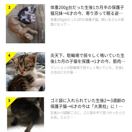
体重200g台だった生後1カ月半の保護子
猫兄妹→6才の今、寄り添って眠る姿に
ほっこり！
体重200g台だった2匹の保護子猫。飼い主さんの家
族になって …
炎天下、駐輪場で弱々しく鳴いていた生
後1カ月の子猫を保護→1才の今、筋肉質
でツンデレなコに成長
マンションの駐輪場で弱々しく鳴いていた、生後1
カ月ほどの子猫 …
ゴミ袋に入れられていた生後2〜3週齢の
保護子猫→6才の今は「大黒柱」に！
美しい黒猫に成長した姿にグッとくる
生後2〜3週齢ごろに、ゴミ袋の中で見つかった小さ
な命。ミルク …