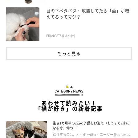
目の下ベタベタ… 放置してたら「菌」が増
えてるってマジ？
PR(AIGATE株式会社)
もっと見る
あわせて読みたい！
「猫が好き」の新着記事
生後1カ月半の2匹の子猫をお迎え→もうすぐ2才に
なる今、仲の …
紹介するのは、X（旧Twitter）ユーザー@curumu2