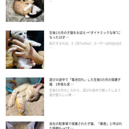
…
生後1カ月の子猫をお迎え→“ダイナミックな体”に
なった10才 …
紹介するのは、X（旧Twitter）ユーザー@AQdyfy9
…
こちらに興味を示さないししまるに寂しさを感じた私。それで
遊びの途中で「電池切れ」した生後3カ月の保護子
も、猫らしいツンとした動作に癒やされて、しっかりリラック
猫 1年後も変 …
生後3カ月のころから、遊びの途中で眠ってしまう
ス。
姿が愛らしい神 …
気分良く仕事に戻ったのでありました。
会社の駐車場で保護された子猫、「暴君」と呼ばれ
た時期も→2才 …