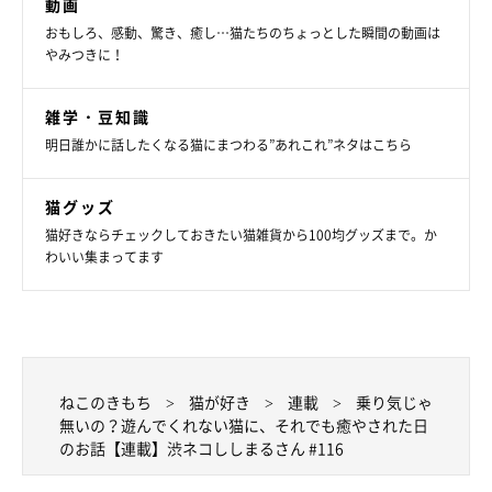
動画
いさな猫を召喚できたなら」は重版後、中国版・韓国版・インド
おもしろ、感動、驚き、癒し…猫たちのちょっとした瞬間の動画は
やみつきに！
ネシア版も発売。
現在、Web上では不定期に新作漫画を更新中。詳しくは以下の
雑学・豆知識
SNSへ。
明日誰かに話したくなる猫にまつわる”あれこれ”ネタはこちら
・Instagram
Tacoのインスタ：
@tacos_cat
猫グッズ
ししまるのインスタ：
@emonemon
猫好きならチェックしておきたい猫雑貨から100均グッズまで。か
・Twitter
：
@taco_emonemon
わいい集まってます
ねこのきもち
猫が好き
連載
乗り気じゃ
無いの？遊んでくれない猫に、それでも癒やされた日
のお話【連載】渋ネコししまるさん #116