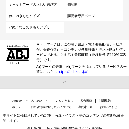
キャットフードの正しい選び方
猫診断
ねこのきもちクイズ
購読者専用ページ
いぬ・ねこのきもちアプリ
ＡＢＪマークは、この電子書店・電子書籍配信サービス
が、著作権者からコンテンツ使用許諾を得た正規版配信サ
ービスであることを示す登録商標（登録番号 第11091003
号）です。
ABJマークの詳細、ABJマークを掲示しているサービスの一
覧はこちら→
https://aebs.or.jp/
いぬのきもち・ねこのきもち
いぬのきもち
広告掲載
利用規約
ポリシー
利用者情報の取り扱いについて
専門家一覧
お問い合わせ
本サイトに掲載されている記事・写真・イラスト等のコンテンツの無断転載を
禁じます。
会社案内
個人情報保護法に基づく公表事項等