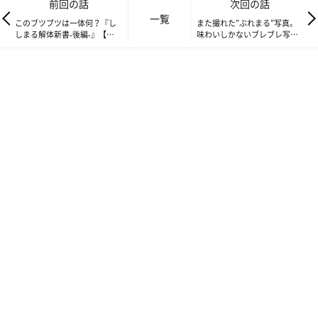
前回の話
次回の話
一覧
このブツブツは一体何？『し
また撮れた”ぶれまる”写真。
しまる解体新書-後編-』【連
味わいしかないブレブレ写真
載】渋ネコししまるさん #115
のお話【連載】渋ネコししま
るさん #117
クッハ～
ししまるは、紐を視線で追うものの微動だにせず。どうやらこ
ちらも興味が無いようです。
次に用意したのはダンボールの切れ端。ひらひらと蝶のように