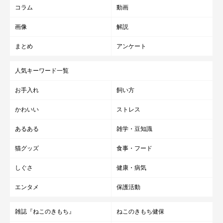
コラム
動画
画像
解説
まとめ
アンケート
人気キーワード一覧
お手入れ
飼い方
かわいい
ストレス
あるある
雑学・豆知識
猫グッズ
食事・フード
しぐさ
健康・病気
エンタメ
保護活動
雑誌『ねこのきもち』
ねこのきもち健保