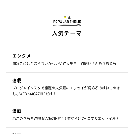
人気テーマ
エンタメ
猫好きにはたまらないかわいい猫大集合。猫飼いさんあるあるも
連載
ブログやインスタで話題の人気猫のエッセイが読めるのはねこのき
もちWEB MAGAZINEだけ！
Taco（たこ）プロフィール
漫画
東京在住の漫画家・イラストレーター・キャラクタデザイナー。
ねこのきもちWEB MAGAZINE発！猫だらけの4コマ＆エッセイ漫画
「ちいさな猫を召喚できたなら」「3匹のちいさな猫を召喚でき
たなら」「ぷっちねこ。」（徳間書店）など、好評発売中。「ち