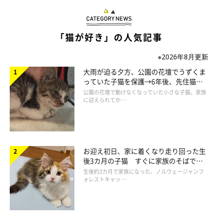
「猫が好き」の人気記事
※2026年8月更新
大雨が迫る夕方、公園の花壇でうずくま
っていた子猫を保護→6年後、先住猫
と“姉妹”のような関係に
公園の花壇で動けなくなっていた小さな子猫。家族
に迎えられてか …
「！！！」
ところが、突然ししまるは前のめりで地面を凝視。その目線の
先には、１本のいぐさ。
お迎え初日、家に着くなり走り回った生
私のスリッパから抜け落ちたものでした。
後3カ月の子猫 すぐに家族のそばで落
ち着く姿に「迎えてよかった」
生後約3カ月で家族になった、ノルウェージャンフ
これまでの無関心が嘘のように、ちょんちょんちょんからのパ
ォレストキャッ …
ンチパンチパンチ！私はその勢いに便乗してダンボールを振って
みましたが、結局ひとり遊びは続きました。