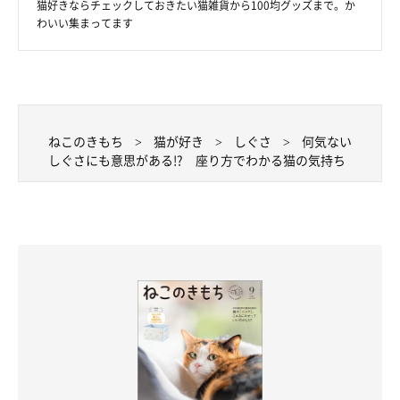
猫好きならチェックしておきたい猫雑貨から100均グッズまで。か
わいい集まってます
ねこのきもち投稿写真ギャラリー
スフィンクス座りは、写真のように前足を伸ばして座る姿勢のこ
と。
このポーズをするときは、正座同様にいいことを期待して待って
ねこのきもち
猫が好き
しぐさ
何気ない
しぐさにも意思がある!? 座り方でわかる猫の気持ち
います。腰を下ろして両前足を出し、気になることがあればいつ
でも動ける体勢で、休みながらいいことが起きるのを待っている
のです。
本誌を監修した今泉先生によれば、「正座は長時間続けると疲れ
るので、腰を下ろして休みながら待つことにしたのでしょう」と
のことです。
座るポーズだけを見ても、猫自身がそのときに感じている気持ち
があらわれています。猫の気持ちやおかれている状況をうまく読
み取って、愛猫との暮らしをより楽しみましょう。