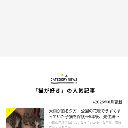
正座とは、前足を立てて上体を起こす姿勢のことをいいます。
猫がこの姿勢をするときは、ゴハンがもらえる、遊んでもらえる
などのいいことが起こるのを期待しています。前足を張って背筋
を伸ばす姿勢は、猫には少し疲れるポーズですが、警戒心はあり
ません。目線を高くして、周囲に注意を向けているのでしょう。
「猫が好き」の人気記事
※2026年8月更新
大雨が迫る夕方、公園の花壇でうずくま
っていた子猫を保護→6年後、先住猫
と“姉妹”のような関係に
公園の花壇で動けなくなっていた小さな子猫。家族
に迎えられてか …