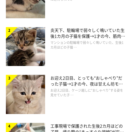
「横座り」する猫の気持ち
炎天下、駐輪場で弱々しく鳴いていた生
後1カ月の子猫を保護→1才の今、筋肉質
でツンデレなコに成長
マンションの駐輪場で弱々しく鳴いていた、生後1
カ月ほどの子猫 …
お迎え2日目、とっても“おしゃべり”だ
った子猫→1才の今、夜は甘えん坊モー
ドになるコに成長！
お迎え2日目、ケージ越しに“おしゃべり”する姿を
見せていた子 …
工事現場で保護された生後2カ月ほどの
子猫 帰り際の“まっすぐな視線”が忘れ