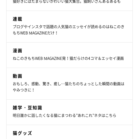
猫好きにはたまらないかわいい猫大集合。猫飼いさんあるあるも
「スフィンクス座り」する猫の気持ち
連載
ブログやインスタで話題の人気猫のエッセイが読めるのはねこのき
もちWEB MAGAZINEだけ！
漫画
ねこのきもちWEB MAGAZINE発！猫だらけの4コマ＆エッセイ漫画
動画
おもしろ、感動、驚き、癒し…猫たちのちょっとした瞬間の動画は
やみつきに！
雑学・豆知識
明日誰かに話したくなる猫にまつわる”あれこれ”ネタはこちら
猫グッズ