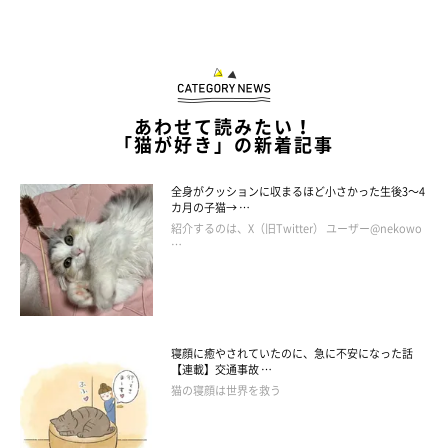
あわせて読みたい！
「猫が好き」の新着記事
全身がクッションに収まるほど小さかった生後3～4
カ月の子猫→ …
紹介するのは、X（旧Twitter） ユーザー@nekowo
…
「おじさん座り」する猫の気持ち
寝顔に癒やされていたのに、急に不安になった話
【連載】交通事故 …
猫の寝顔は世界を救う