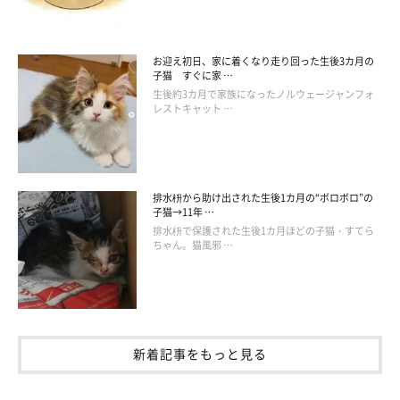
お迎え初日、家に着くなり走り回った生後3カ月の
子猫 すぐに家 …
生後約3カ月で家族になったノルウェージャンフォ
レストキャット …
排水枡から助け出された生後1カ月の“ボロボロ”の
子猫→11年 …
排水枡で保護された生後1カ月ほどの子猫・すてら
ちゃん。猫風邪 …
ねこのきもち投稿写真ギャラリー
おじさん座りとは、写真のように後ろ足を開いて人のように座る
座り姿勢のことをいいます。
本誌を監修した今泉先生によれば、「お腹や股、足などを毛づく
新着記事をもっと見る
ろいするとき、偶然この姿勢になったのでしょう。前かがみの姿