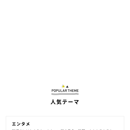
勢がラクで、毛づくろいしやすいと気付いてよくするようになっ
たのでは」とのこと。背中を壁や物にもたせかけて、この座り方
をする猫もいるようです。
人気テーマ
エンタメ