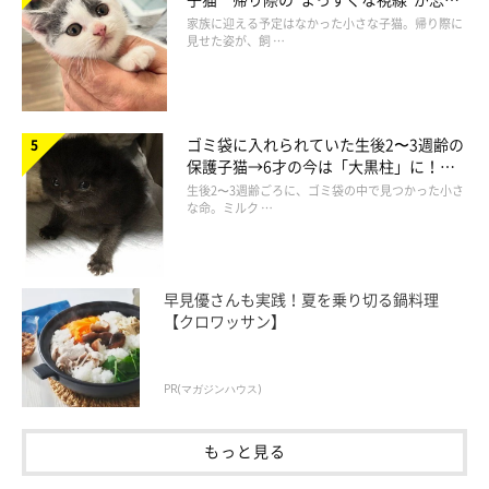
られず、家族の一員に
家族に迎える予定はなかった小さな子猫。帰り際に
見せた姿が、飼 …
ねこのきもち投稿写真ギャラリー
ゴミ袋に入れられていた生後2〜3週齢の
保護子猫→6才の今は「大黒柱」に！
美しい黒猫に成長した姿にグッとくる
生後2〜3週齢ごろに、ゴミ袋の中で見つかった小さ
横座りは、後ろ足を横に投げ出して座る姿勢のこと。
な命。ミルク …
本誌を監修した今泉先生によれば、横座りは猫にとって、一番ラ
クで自然な休み姿勢。足やしっぽ、胴体の力を抜いて、首から上
だけを起こして周りを眺めるこのポーズは、チーターなど野生の
早見優さんも実践！夏を乗り切る鍋料理
ネコ科動物の休み方でもあるのだそう。
【クロワッサン】
PR(マガジンハウス)
もっと見る