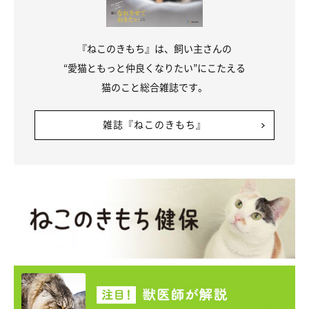
お話を伺った先生／今泉忠明先生（哺乳動物学者 「ねこの博物
『ねこのきもち』は、飼い主さんの
館」館長 日本動物科学研究所所長）
“愛猫ともっと仲良くなりたい”にこたえる
参考／「ねこのきもち」2019年4月号『どうしてするの？どんな
猫のこと総合雑誌です。
気持ち？We Love ニャンポーズ』
文／こさきはな
雑誌『ねこのきもち』
※写真はスマホアプリ「いぬ・ねこのきもち」で投稿されたもの
です。
※記事と写真に関連性はありませんので予めご了承ください。