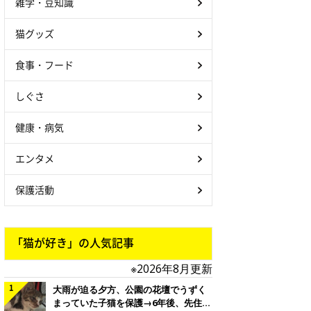
雑学・豆知識
猫グッズ
食事・フード
しぐさ
健康・病気
エンタメ
保護活動
「猫が好き」の人気記事
※2026年8月更新
大雨が迫る夕方、公園の花壇でうずく
まっていた子猫を保護→6年後、先住猫