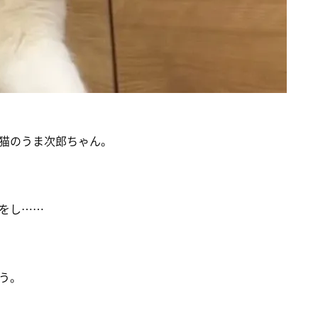
猫のうま次郎ちゃん。
をし……
う。