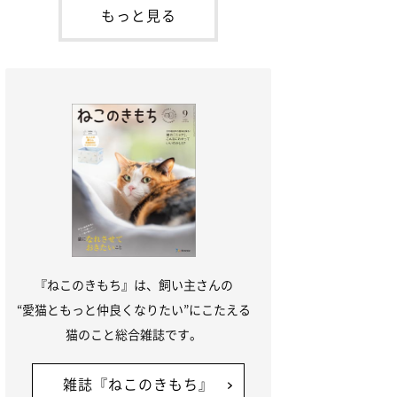
本名：ドミトリー・ドンスコイ）。ドンち
もっと見る
ゃんは、保護猫でした。ドンちゃんが見つ
かったのは、飼い主さんの姉の勤め先の敷
地内でした。ゴミ袋に入れられている
『ねこのきもち』は、飼い主さんの
“愛猫ともっと仲良くなりたい”にこたえる
猫のこと総合雑誌です。
雑誌『ねこのきもち』