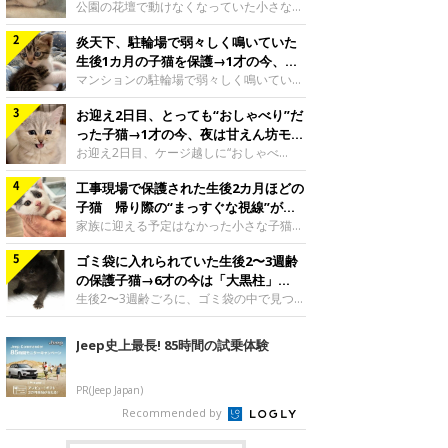
と“姉妹”のような関係に
公園の花壇で動けなくなっていた小さな子
猫。家族に迎えられてから6年、先住猫と
炎天下、駐輪場で弱々しく鳴いていた
の間には深い絆が育まれていました。保護
当時のティダちゃん。
生後1カ月の子猫を保護→1才の今、筋
@muumuu62197189紹介するのは、
肉質でツンデレなコに成長
マンションの駐輪場で弱々しく鳴いてい
X（旧Twitter）ユーザー
た、生後1カ月ほどの子猫。家族に迎えら
@muumuu62197189さんの愛猫・ティダ
お迎え2日目、とっても“おしゃべり”だ
れてから1年、体も行動も大きく成長しま
ちゃん（取材時6才）の成長記録です。こ
した。炎天下の駐輪場で鳴いていた小さな
った子猫→1才の今、夜は甘えん坊モー
ちらは、生後3カ月ごろのティダちゃん。
子猫保護当時のモモちゃん。@Kingponzu
ドになるコに成長！
お迎え2日目、ケージ越しに“おしゃべ
飼い主さんが出会ったのは、夜から大雨に
紹介するのは、X（旧Twitter）ユーザー
り”する姿を見せていた子猫。1才になった
なると予報されていた日の夕方でした。花
@Kingponzuさんの愛猫・モモちゃん（取
工事現場で保護された生後2カ月ほどの
今も見せる愛らしい姿にキュンとします。
壇で動けずにいた子猫保護したばかりのテ
材時1才）の成長記録です。こちらは、モ
お迎え2日目、ケージ越しに何かを伝える
子猫 帰り際の“まっすぐな視線”が忘
ィダちゃん。@muumuu62197189飼い主
モちゃんが生後1カ月ごろに撮影された一
ももちゃん“おしゃべり”なももちゃん。
れられず、家族の一員に
家族に迎える予定はなかった小さな子猫。
さんは、公園の
枚。飼い主さんの自宅マンションの駐輪場
@poocoonyan紹介するのは、Instagram
帰り際に見せた姿が、飼い主さんの心に残
で鳴いていたところを保護された当時の姿
ユーザー@poocoonyanさんの愛猫・もも
ゴミ袋に入れられていた生後2〜3週齢
りました。保護当時の夏目ちゃん。
です。子猫時代のモモちゃん。
ちゃん（取材時1才／マンチカン）です。
@shibainu_rintaro紹介するのは、
の保護子猫→6才の今は「大黒柱」
@Kingponzuその日は気温が35℃を
こちらの動画は、ももちゃんが生後2カ月
Instagramユーザー@shibainu_rintaroさ
に！ 美しい黒猫に成長した姿にグッ
生後2〜3週齢ごろに、ゴミ袋の中で見つか
を過ぎたころ、お迎え2日目に撮影された
んの愛猫・夏目（なつめ）ちゃん（取材時
った小さな命。ミルクから育てられたその
とくる
もの。新しい環境にゆっくり慣れてもらう
3才）。工事現場で親猫とはぐれたとみら
子猫は今、家族に欠かせない存在へと成長
Jeep史上最長! 85時間の試乗体験
ため、当時はケージの中で過ごしていまし
れ、保護された当時は生後2カ月ほどだっ
しました。ゴミ袋の中で見つかった、ミニ
た。鳴いてアピールするももち
たといいます。新しい飼い主を探すつもり
モグラのような子猫よちよち歩きをしてい
が……保護されてケージに入っている夏目
たころの、生後2〜3週齢ごろのドンちゃ
PR(Jeep Japan)
ちゃん。@shibainu_rintaro夏目ちゃんを
ん。@doddou_1今回紹介するのは、
Recommended by
保護したのは、以前、飼い主さんの愛猫・
X（旧Twitter）ユーザー@doddou_1さん
ちくわく
の愛猫・ドンちゃん（取材時、推定6才／