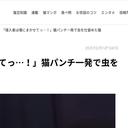
猫豆知識
連載
猫マンガ
食べ物
お世話のコツ
エンタメ
投稿
「侵入者は僕にまかせてっ…！」猫パンチ一発で虫を仕留めた猫
2021/12/31
UP DATE
てっ…！」猫パンチ一発で虫を