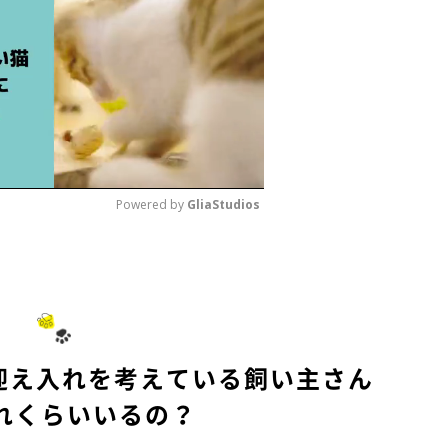
Powered by 
GliaStudios
M
u
t
e
迎え入れを考えている飼い主さん
れくらいいるの？