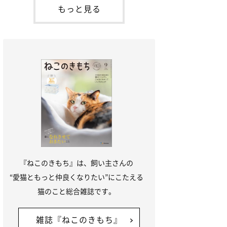
本名：ドミトリー・ドンスコイ）。ドンち
もっと見る
ゃんは、保護猫でした。ドンちゃんが見つ
かったのは、飼い主さんの姉の勤め先の敷
地内でした。ゴミ袋に入れられている
『ねこのきもち』は、飼い主さんの
“愛猫ともっと仲良くなりたい”にこたえる
猫のこと総合雑誌です。
雑誌『ねこのきもち』