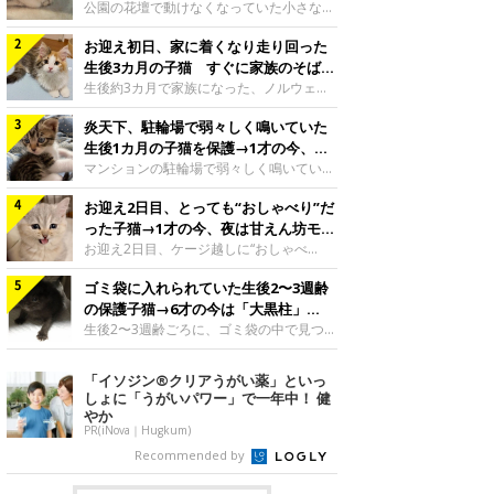
と“姉妹”のような関係に
公園の花壇で動けなくなっていた小さな子
猫。家族に迎えられてから6年、先住猫と
お迎え初日、家に着くなり走り回った
の間には深い絆が育まれていました。保護
当時のティダちゃん。
生後3カ月の子猫 すぐに家族のそばで
@muumuu62197189紹介するのは、
落ち着く姿に「迎えてよかった」
生後約3カ月で家族になった、ノルウェー
X（旧Twitter）ユーザー
ジャンフォレストキャットの子猫。お迎え
@muumuu62197189さんの愛猫・ティダ
炎天下、駐輪場で弱々しく鳴いていた
翌日には、すでに家でくつろぐ様子を見せ
ちゃん（取材時6才）の成長記録です。こ
ていました。お迎え翌日、ベッドでうとう
生後1カ月の子猫を保護→1才の今、筋
ちらは、生後3カ月ごろのティダちゃん。
とするむうちゃんお迎え翌日のむうちゃ
肉質でツンデレなコに成長
マンションの駐輪場で弱々しく鳴いてい
飼い主さんが出会ったのは、夜から大雨に
ん。@umimugi0304紹介するのは、
た、生後1カ月ほどの子猫。家族に迎えら
なると予報されていた日の夕方でした。花
Instagramユーザー@umimugi0304さんの
お迎え2日目、とっても“おしゃべり”だ
れてから1年、体も行動も大きく成長しま
壇で動けずにいた子猫保護したばかりのテ
愛猫・むうちゃん（撮影時、生後約3カ月
した。炎天下の駐輪場で鳴いていた小さな
った子猫→1才の今、夜は甘えん坊モー
ィダちゃん。@muumuu62197189飼い主
／ノルウェージャンフォレストキャッ
子猫保護当時のモモちゃん。@Kingponzu
ドになるコに成長！
お迎え2日目、ケージ越しに“おしゃべ
さんは、公園の
ト）。こちらは、お迎え翌日に撮影された
紹介するのは、X（旧Twitter）ユーザー
り”する姿を見せていた子猫。1才になった
一枚。ゴハンをお腹いっぱい食べたむうち
@Kingponzuさんの愛猫・モモちゃん（取
ゴミ袋に入れられていた生後2〜3週齢
今も見せる愛らしい姿にキュンとします。
ゃんは眠くなり、飼い主さん夫婦のベッド
材時1才）の成長記録です。こちらは、モ
お迎え2日目、ケージ越しに何かを伝える
の保護子猫→6才の今は「大黒柱」
でうとうとし始めたのだとか。飼い主さ
モちゃんが生後1カ月ごろに撮影された一
ももちゃん“おしゃべり”なももちゃん。
に！ 美しい黒猫に成長した姿にグッ
生後2〜3週齢ごろに、ゴミ袋の中で見つか
枚。飼い主さんの自宅マンションの駐輪場
@poocoonyan紹介するのは、Instagram
った小さな命。ミルクから育てられたその
とくる
で鳴いていたところを保護された当時の姿
ユーザー@poocoonyanさんの愛猫・もも
子猫は今、家族に欠かせない存在へと成長
「イソジン®クリアうがい薬」といっ
です。子猫時代のモモちゃん。
ちゃん（取材時1才／マンチカン）です。
しました。ゴミ袋の中で見つかった、ミニ
しょに「うがいパワー」で一年中！ 健
@Kingponzuその日は気温が35℃を
こちらの動画は、ももちゃんが生後2カ月
モグラのような子猫よちよち歩きをしてい
やか
を過ぎたころ、お迎え2日目に撮影された
たころの、生後2〜3週齢ごろのドンちゃ
PR(iNova｜Hugkum)
もの。新しい環境にゆっくり慣れてもらう
ん。@doddou_1今回紹介するのは、
Recommended by
ため、当時はケージの中で過ごしていまし
X（旧Twitter）ユーザー@doddou_1さん
た。鳴いてアピールするももち
の愛猫・ドンちゃん（取材時、推定6才／