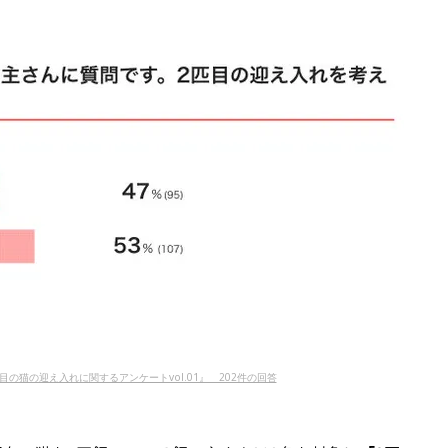
匹目の猫の迎え入れに関するアンケートvol.01』 202件の回答