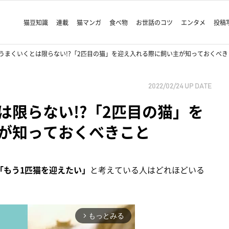
猫豆知識
連載
猫マンガ
食べ物
お世話のコツ
エンタメ
投稿
うまくいくとは限らない!?「2匹目の猫」を迎え入れる際に飼い主が知っておくべき
2022/02/24
UP DATE
は限らない!?「2匹目の猫」を
が知っておくべきこと
「もう1匹猫を迎えたい」
と考えている人はどれほどいる
もっとみる
arrow_forward_ios