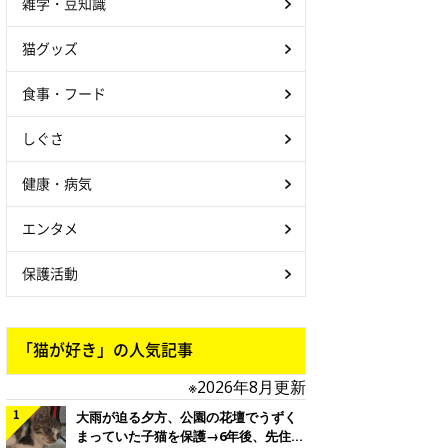
雑学・豆知識
猫グッズ
食事・フード
しぐさ
健康・病気
エンタメ
保護活動
「猫が好き」の人気記事
※2026年8月更新
大雨が迫る夕方、公園の花壇でうずく
まっていた子猫を保護→6年後、先住猫