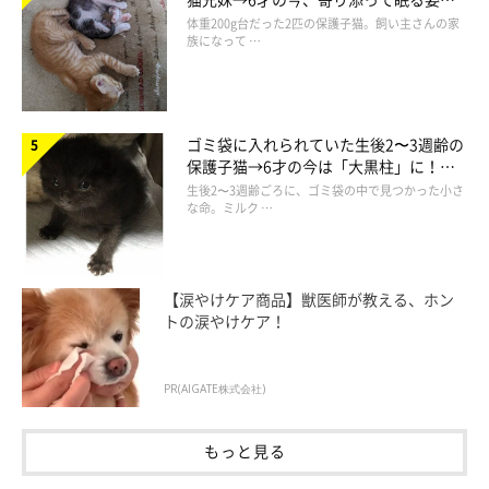
※記事と写真に関連性がない場合もあります。
ほっこり！
体重200g台だった2匹の保護子猫。飼い主さんの家
※記事の内容は2024年11月時点の情報です。
族になって …
取材・文／柴田おまめ
ゴミ袋に入れられていた生後2〜3週齢の
保護子猫→6才の今は「大黒柱」に！
美しい黒猫に成長した姿にグッとくる
生後2〜3週齢ごろに、ゴミ袋の中で見つかった小さ
な命。ミルク …
【涙やけケア商品】獣医師が教える、ホン
トの涙やけケア！
PR(AIGATE株式会社)
もっと見る