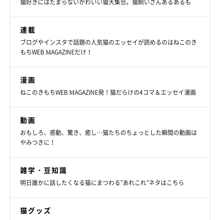
猫好きにはたまらないかわいい猫大集合。猫飼いさんあるあるも
連載
ブログやインスタで話題の人気猫のエッセイが読めるのはねこのき
もちWEB MAGAZINEだけ！
漫画
ねこのきもちWEB MAGAZINE発！猫だらけの4コマ＆エッセイ漫画
動画
おもしろ、感動、驚き、癒し…猫たちのちょっとした瞬間の動画は
やみつきに！
雑学・豆知識
明日誰かに話したくなる猫にまつわる”あれこれ”ネタはこちら
猫グッズ