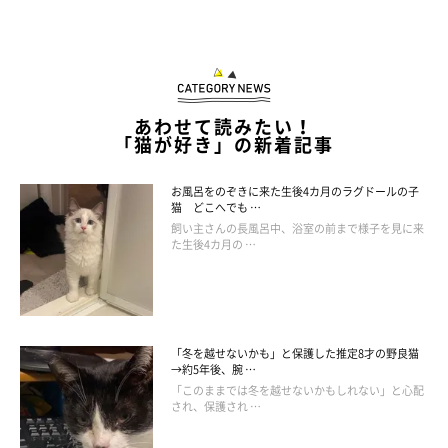
あわせて読みたい！
「猫が好き」の新着記事
お風呂をのぞきに来た生後4カ月のラグドールの子
猫 どこへでも …
飼い主さんの長風呂中、浴室の前まで様子を見に来
た生後4カ月の …
「冬を越せないかも」と保護した推定8才の野良猫
→約5年後、腕 …
「このままでは冬を越せないかもしれない」と心配
され、保護され …