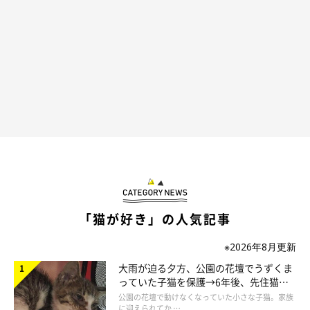
ねこのきもち投稿写真ギャラリー
——猫のいる家庭で床暖房を使う際、どのようなことに注意した
らよいでしょうか？
「猫が好き」の人気記事
原先生：
「
長時間同じ場所にいると、熱がこもる可能性
があります。床暖
※2026年8月更新
房の種類にもよりますが、仮に44℃以上の高温の設定環境下で長
大雨が迫る夕方、公園の花壇でうずくま
っていた子猫を保護→6年後、先住猫
時間接触していたりすると、床暖房でも低温やけどのリスクはあ
と“姉妹”のような関係に
公園の花壇で動けなくなっていた小さな子猫。家族
るといえます。
に迎えられてか …