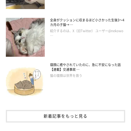
全身がクッションに収まるほど小さかった生後3～4
カ月の子猫→ …
紹介するのは、X（旧Twitter） ユーザー@nekowo
…
寝顔に癒やされていたのに、急に不安になった話
【連載】交通事故 …
猫の寝顔は世界を救う
新着記事をもっと見る