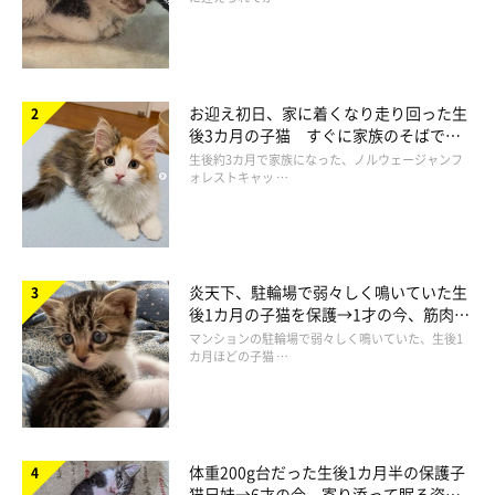
猫のいる家庭で床暖房を使用するときは、メリット・デメリット
を頭に入れつつ、下記の点に配慮しましょう。
お迎え初日、家に着くなり走り回った生
後3カ月の子猫 すぐに家族のそばで落
・床にはクッションやベッドを置き、猫の体に床が直接当たらな
ち着く姿に「迎えてよかった」
生後約3カ月で家族になった、ノルウェージャンフ
ォレストキャッ …
いエリアを作る
・床暖房以外の部屋への動線を確保し、猫が自身で涼しい場所へ
移動できる自由をしっかりと確保する
炎天下、駐輪場で弱々しく鳴いていた生
寒い時期に猫が家の中で安全に快適に過ごせるよう、床暖房に限
後1カ月の子猫を保護→1才の今、筋肉質
でツンデレなコに成長
らず暖房器具の使い方について今一度見直してみてくださいね」
マンションの駐輪場で弱々しく鳴いていた、生後1
カ月ほどの子猫 …
（監修：ねこのきもち獣医師相談室 獣医師・原 駿太朗先生）
※写真はスマホアプリ「いぬ・ねこのきもち」で投稿されたもの
です。
体重200g台だった生後1カ月半の保護子
猫兄妹→6才の今、寄り添って眠る姿に