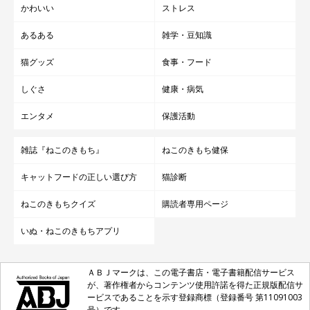
かわいい
ストレス
あるある
雑学・豆知識
猫グッズ
食事・フード
しぐさ
健康・病気
エンタメ
保護活動
雑誌『ねこのきもち』
ねこのきもち健保
キャットフードの正しい選び方
猫診断
ねこのきもちクイズ
購読者専用ページ
いぬ・ねこのきもちアプリ
ＡＢＪマークは、この電子書店・電子書籍配信サービス
が、著作権者からコンテンツ使用許諾を得た正規版配信サ
ービスであることを示す登録商標（登録番号 第11091003
号）です。