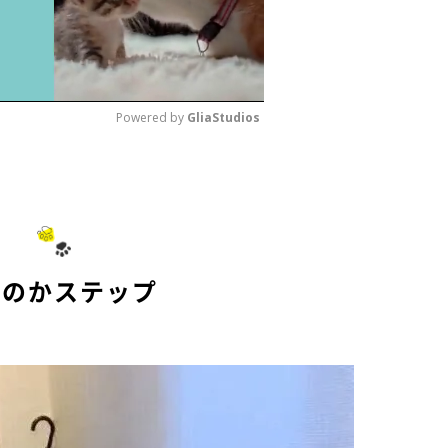
Powered by 
GliaStudios
M
u
t
e
んのかステップ