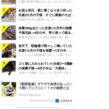
と“姉妹”のような関係に
公園の花壇で動けなくなっていた小さな子
猫。家族に迎えられてから6年、先住猫と
お迎え初日、家に着くなり走り回った
の間には深い絆が育まれていました。保護
当時のティダちゃん。
生後3カ月の子猫 すぐに家族のそばで
@muumuu62197189紹介するのは、
落ち着く姿に「迎えてよかった」
生後約3カ月で家族になった、ノルウェー
X（旧Twitter）ユーザー
ジャンフォレストキャットの子猫。お迎え
@muumuu62197189さんの愛猫・ティダ
体重200g台だった生後1カ月半の保護
翌日には、すでに家でくつろぐ様子を見せ
ちゃん（取材時6才）の成長記録です。こ
ていました。お迎え翌日、ベッドでうとう
子猫兄妹→6才の今、寄り添って眠る姿
ちらは、生後3カ月ごろのティダちゃん。
とするむうちゃんお迎え翌日のむうちゃ
にほっこり！
体重200g台だった2匹の保護子猫。飼い主
飼い主さんが出会ったのは、夜から大雨に
ん。@umimugi0304紹介するのは、
さんの家族になってから6年、ともに成長
なると予報されていた日の夕方でした。花
Instagramユーザー@umimugi0304さんの
炎天下、駐輪場で弱々しく鳴いていた
するなかで、2匹の関係にも少しずつ変化
壇で動けずにいた子猫保護したばかりのテ
愛猫・むうちゃん（撮影時、生後約3カ月
が見られました。家族になったばかりの小
生後1カ月の子猫を保護→1才の今、筋
ィダちゃん。@muumuu62197189飼い主
／ノルウェージャンフォレストキャッ
さな兄妹猫（写真上から）妹猫・てんちゃ
肉質でツンデレなコに成長
マンションの駐輪場で弱々しく鳴いてい
さんは、公園の
ト）。こちらは、お迎え翌日に撮影された
ん、兄猫・ラムくん。@ten_ramu紹介す
た、生後1カ月ほどの子猫。家族に迎えら
一枚。ゴハンをお腹いっぱい食べたむうち
るのは、X（旧Twitter）ユーザー
ゴミ袋に入れられていた生後2〜3週齢
れてから1年、体も行動も大きく成長しま
ゃんは眠くなり、飼い主さん夫婦のベッド
@ten_ramuさんの愛猫・ラムくんとてん
した。炎天下の駐輪場で鳴いていた小さな
の保護子猫→6才の今は「大黒柱」
でうとうとし始めたのだとか。飼い主さ
ちゃん（ともに取材時6才）の成長記録で
子猫保護当時のモモちゃん。@Kingponzu
に！ 美しい黒猫に成長した姿にグッ
生後2〜3週齢ごろに、ゴミ袋の中で見つか
す。この写真は、お迎えして間もない生後
紹介するのは、X（旧Twitter）ユーザー
った小さな命。ミルクから育てられたその
とくる
1カ月半ごろの2匹。当時、ラムくんは260
@Kingponzuさんの愛猫・モモちゃん（取
子猫は今、家族に欠かせない存在へと成長
【獣医監修】ザラザラ肉球があっとい
グラム、てんちゃんは209グラムと、どち
材時1才）の成長記録です。こちらは、モ
しました。ゴミ袋の中で見つかった、ミニ
う間にプニプニに！？その秘密とは
らもとても小さな体でした。2匹
モちゃんが生後1カ月ごろに撮影された一
モグラのような子猫よちよち歩きをしてい
枚。飼い主さんの自宅マンションの駐輪場
たころの、生後2〜3週齢ごろのドンちゃ
PR(AIGATE株式会社)
で鳴いていたところを保護された当時の姿
ん。@doddou_1今回紹介するのは、
Recommended by
です。子猫時代のモモちゃん。
X（旧Twitter）ユーザー@doddou_1さん
@Kingponzuその日は気温が35℃を
の愛猫・ドンちゃん（取材時、推定6才／