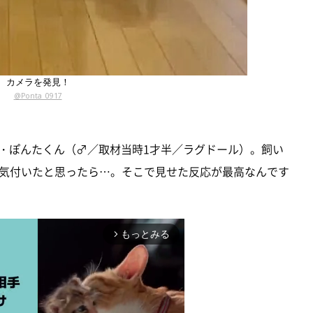
カメラを発見！
@Ponta_0917
・ぽんたくん（♂／取材当時1才半／ラグドール）。飼い
気付いたと思ったら…。そこで見せた反応が最高なんです
もっとみる
arrow_forward_ios