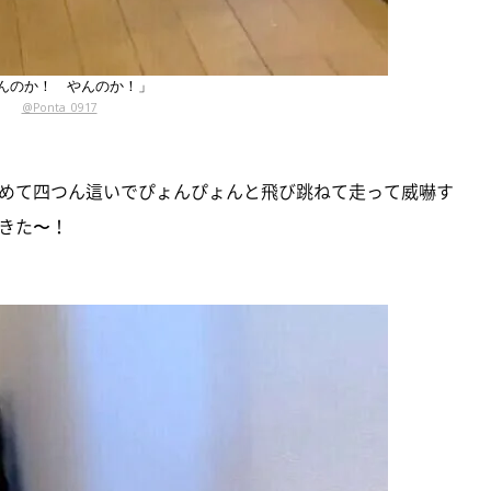
んのか！ やんのか！」
@Ponta_0917
めて四つん這いでぴょんぴょんと飛び跳ねて走って威嚇す
きた〜！