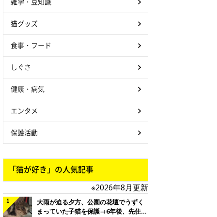
雑学・豆知識
猫グッズ
食事・フード
しぐさ
健康・病気
エンタメ
保護活動
「猫が好き」の人気記事
※2026年8月更新
大雨が迫る夕方、公園の花壇でうずく
まっていた子猫を保護→6年後、先住猫