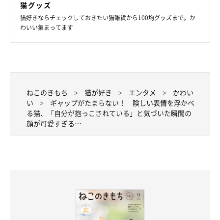
猫グッズ
猫好きならチェックしておきたい猫雑貨から100均グッズまで。か
わいい集まってます
ねこのきもち
猫が好き
エンタメ
かわい
い
ギャップがたまらない！ 険しい表情を浮かべ
る猫、「自分が抱っこされている」と気づいた瞬間の
写真提供／@DAYS31612434
顔が可愛すぎる…
日々、農作業をしている飼い主さんにとって、コタローくんは
「癒しの存在」
だといいます。
飼い主さん：
「夕方、農作業が終わってホッとひと息ついたときに、コタロー
を膝にお座りさせて頭をなでたりお腹や肉球をもふもふすると、