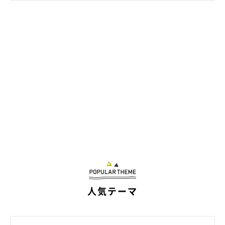
@DAYS31612434
そんなコタローくんは、やんちゃで甘えん坊な性格だといいま
す。
飼い主さん：
「魅力は人懐っこくて、抱っこを嫌がらないことです。抱っこが
大好きというわけではなく、
『嫌いじゃない』程度
だとは思いま
すが、大人しく抱っこされてくれるのは嬉しいですね」
人気テーマ