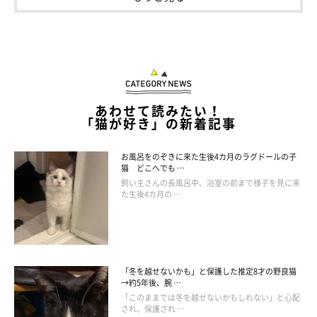
やんちゃで甘えん坊の看板猫
あわせて読みたい！
「猫が好き」の新着記事
お風呂をのぞきに来た生後4カ月のラグドールの子
猫 どこへでも …
飼い主さんの長風呂中、浴室の前まで様子を見に来
た生後4カ月の …
「冬を越せないかも」と保護した推定8才の野良猫
→約5年後、腕 …
「このままでは冬を越せないかもしれない」と心配
@DAYS31612434
され、保護され …