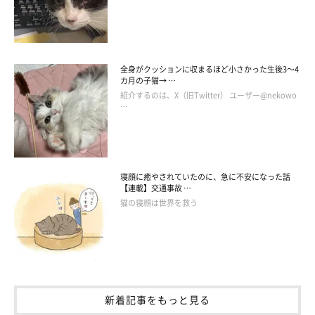
イチゴ農園「まつもとファーム」の看板猫として、SNSでも人気
のコタローくん。
全身がクッションに収まるほど小さかった生後3～4
カ月の子猫→ …
コタローくんを見た人からは、
「表情豊かだね」
と言われること
紹介するのは、X（旧Twitter） ユーザー@nekowo
がたびたびあるのだそう。飼い主さんが
「おやついる？」
と聞く
…
と、
明らかに「いる！」の顔になる
こともあるのだとか。
その表情豊かなところが、多くの人を魅了しているのかもしれま
寝顔に癒やされていたのに、急に不安になった話
せんね。
【連載】交通事故 …
猫の寝顔は世界を救う
新着記事をもっと見る