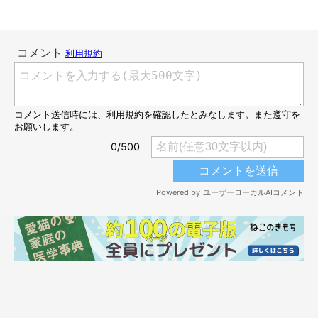
この顔である
。耳はイカ耳から通常の状態になり、目はまんまる
で、先程までとはうってかわって穏やかな表情に。大好きな飼い
主さんの顔を見て安心したのかも…？
表情のギャップが激しいコタローくんの可愛い一面に、Twitter
ユーザーさんからは
「目つきと耳が正直です」「表情変わる瞬間
可愛いですね」「見上げた時の顔が絶妙に可愛い」
などのコメン
トが寄せられています。
そんなコタローくんについて、ねこのきもちWEB MAGAZINEは飼
い主さんにお話を伺いました。
鋭い目付きで威厳を出しているが「抱っこされとる!!」
と気がついてからちょっとだけホワンとなる若様🤣