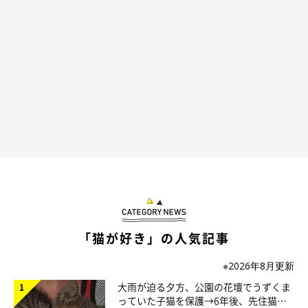
pic.twitter.com/g4CmcJSeyn
— キジトラ・コタローのウキウキDAYS!!
(@DAYS31612434)
June 9, 2022
険しい表情だった理由は…
「猫が好き」の人気記事
※2026年8月更新
大雨が迫る夕方、公園の花壇でうずくま
っていた子猫を保護→6年後、先住猫