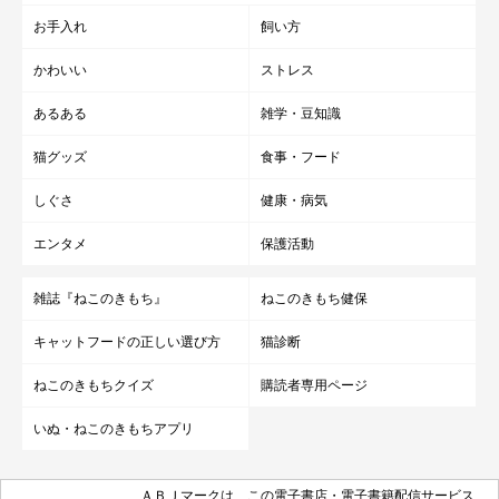
お手入れ
飼い方
かわいい
ストレス
あるある
雑学・豆知識
猫グッズ
食事・フード
しぐさ
健康・病気
エンタメ
保護活動
雑誌『ねこのきもち』
ねこのきもち健保
キャットフードの正しい選び方
猫診断
ねこのきもちクイズ
購読者専用ページ
いぬ・ねこのきもちアプリ
ＡＢＪマークは、この電子書店・電子書籍配信サービス