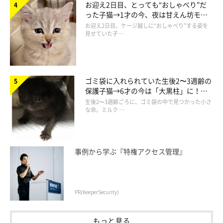
お迎え2日目、とっても“おしゃべり”だ
った子猫→1才の今、夜は甘えん坊モー
一連のコタローくんの様子に、飼い主さんは
「猫は表情に乏しい
ドになるコに成長！
お迎え2日目、ケージ越しに“おしゃべり”する姿を
と思っていたので、率直に『いろんな顔するなー』と思いまし
見せていた子 …
た」
と話していました。
ゴミ袋に入れられていた生後2〜3週齢の
保護子猫→6才の今は「大黒柱」に！
美しい黒猫に成長した姿にグッとくる
生後2〜3週齢ごろに、ゴミ袋の中で見つかった小さ
な命。ミルク …
事例から学ぶ『特権アクセス管理』
PR(KeeperSecurity)
もっと見る