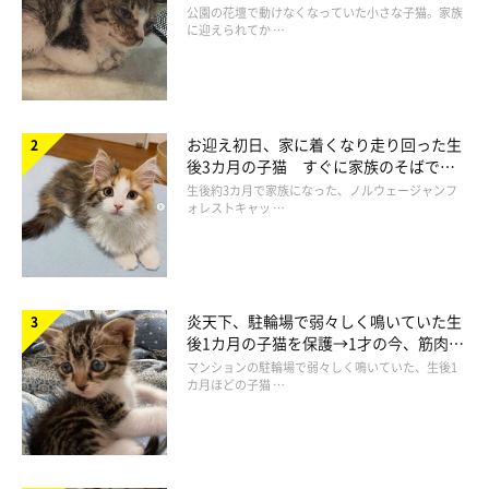
と“姉妹”のような関係に
公園の花壇で動けなくなっていた小さな子猫。家族
に迎えられてか …
お迎え初日、家に着くなり走り回った生
後3カ月の子猫 すぐに家族のそばで落
コタローくんはイチゴ農園の看板猫♪
ち着く姿に「迎えてよかった」
生後約3カ月で家族になった、ノルウェージャンフ
写真提供／@DAYS31612434
ォレストキャッ …
コタローくんを抱っこした動画を撮っていた飼い主さん。最初の
険しい表情は、
外を散歩していた犬に反応したから
なのだそう。
犬が通り過ぎて、ふと飼い主さんの顔を見上げたコタローくん
炎天下、駐輪場で弱々しく鳴いていた生
後1カ月の子猫を保護→1才の今、筋肉質
は、ホッと安心したのか、普通の表情に戻ったようです。
でツンデレなコに成長
マンションの駐輪場で弱々しく鳴いていた、生後1
カ月ほどの子猫 …
ちなみに、あの優しい表情を見せたあと、コタローくんは
「離
せ！」
とゴソゴソし始めたので、すぐに下ろしてあげたとのこ
と。