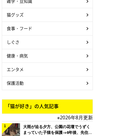
雑学・豆知識
猫グッズ
食事・フード
しぐさ
健康・病気
エンタメ
保護活動
「猫が好き」の人気記事
※2026年8月更新
大雨が迫る夕方、公園の花壇でうずく
まっていた子猫を保護→6年後、先住猫