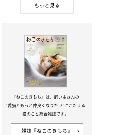
本名：ドミトリー・ドンスコイ）。ドンち
もっと見る
ゃんは、保護猫でした。ドンちゃんが見つ
かったのは、飼い主さんの姉の勤め先の敷
地内でした。ゴミ袋に入れられている
『ねこのきもち』は、飼い主さんの
“愛猫ともっと仲良くなりたい”にこたえる
猫のこと総合雑誌です。
雑誌『ねこのきもち』