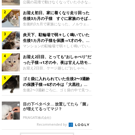
と“姉妹”のような関係に
公園の花壇で動けなくなっていた小さな子
猫。家族に迎えられてから6年、先住猫と
お迎え初日、家に着くなり走り回った
の間には深い絆が育まれていました。保護
当時のティダちゃん。
生後3カ月の子猫 すぐに家族のそばで
@muumuu62197189紹介するのは、
落ち着く姿に「迎えてよかった」
生後約3カ月で家族になった、ノルウェー
X（旧Twitter）ユーザー
ジャンフォレストキャットの子猫。お迎え
@muumuu62197189さんの愛猫・ティダ
炎天下、駐輪場で弱々しく鳴いていた
翌日には、すでに家でくつろぐ様子を見せ
ちゃん（取材時6才）の成長記録です。こ
ていました。お迎え翌日、ベッドでうとう
生後1カ月の子猫を保護→1才の今、筋
ちらは、生後3カ月ごろのティダちゃん。
とするむうちゃんお迎え翌日のむうちゃ
肉質でツンデレなコに成長
マンションの駐輪場で弱々しく鳴いてい
飼い主さんが出会ったのは、夜から大雨に
ん。@umimugi0304紹介するのは、
た、生後1カ月ほどの子猫。家族に迎えら
なると予報されていた日の夕方でした。花
Instagramユーザー@umimugi0304さんの
お迎え2日目、とっても“おしゃべり”だ
れてから1年、体も行動も大きく成長しま
壇で動けずにいた子猫保護したばかりのテ
愛猫・むうちゃん（撮影時、生後約3カ月
した。炎天下の駐輪場で鳴いていた小さな
った子猫→1才の今、夜は甘えん坊モー
ィダちゃん。@muumuu62197189飼い主
／ノルウェージャンフォレストキャッ
子猫保護当時のモモちゃん。@Kingponzu
ドになるコに成長！
お迎え2日目、ケージ越しに“おしゃべ
さんは、公園の
ト）。こちらは、お迎え翌日に撮影された
紹介するのは、X（旧Twitter）ユーザー
り”する姿を見せていた子猫。1才になった
一枚。ゴハンをお腹いっぱい食べたむうち
@Kingponzuさんの愛猫・モモちゃん（取
ゴミ袋に入れられていた生後2〜3週齢
今も見せる愛らしい姿にキュンとします。
ゃんは眠くなり、飼い主さん夫婦のベッド
材時1才）の成長記録です。こちらは、モ
お迎え2日目、ケージ越しに何かを伝える
の保護子猫→6才の今は「大黒柱」
でうとうとし始めたのだとか。飼い主さ
モちゃんが生後1カ月ごろに撮影された一
ももちゃん“おしゃべり”なももちゃん。
に！ 美しい黒猫に成長した姿にグッ
生後2〜3週齢ごろに、ゴミ袋の中で見つか
枚。飼い主さんの自宅マンションの駐輪場
@poocoonyan紹介するのは、Instagram
った小さな命。ミルクから育てられたその
とくる
で鳴いていたところを保護された当時の姿
ユーザー@poocoonyanさんの愛猫・もも
子猫は今、家族に欠かせない存在へと成長
目の下ベタベタ… 放置してたら「菌」
です。子猫時代のモモちゃん。
ちゃん（取材時1才／マンチカン）です。
しました。ゴミ袋の中で見つかった、ミニ
が増えてるってマジ？
@Kingponzuその日は気温が35℃を
こちらの動画は、ももちゃんが生後2カ月
モグラのような子猫よちよち歩きをしてい
を過ぎたころ、お迎え2日目に撮影された
たころの、生後2〜3週齢ごろのドンちゃ
PR(AIGATE株式会社)
もの。新しい環境にゆっくり慣れてもらう
ん。@doddou_1今回紹介するのは、
Recommended by
ため、当時はケージの中で過ごしていまし
X（旧Twitter）ユーザー@doddou_1さん
た。鳴いてアピールするももち
の愛猫・ドンちゃん（取材時、推定6才／