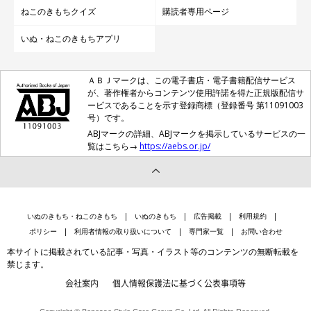
取材・文／雨宮カイ
ねこのきもちクイズ
購読者専用ページ
いぬ・ねこのきもちアプリ
ＡＢＪマークは、この電子書店・電子書籍配信サービス
が、著作権者からコンテンツ使用許諾を得た正規版配信サ
ービスであることを示す登録商標（登録番号 第11091003
号）です。
ABJマークの詳細、ABJマークを掲示しているサービスの一
覧はこちら→
https://aebs.or.jp/
いぬのきもち・ねこのきもち
いぬのきもち
広告掲載
利用規約
ポリシー
利用者情報の取り扱いについて
専門家一覧
お問い合わせ
本サイトに掲載されている記事・写真・イラスト等のコンテンツの無断転載を
禁じます。
会社案内
個人情報保護法に基づく公表事項等