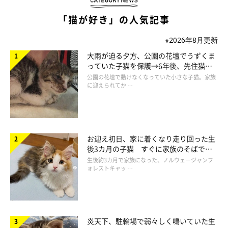
「猫が好き」の人気記事
※2026年8月更新
大雨が迫る夕方、公園の花壇でうずくま
っていた子猫を保護→6年後、先住猫
と“姉妹”のような関係に
公園の花壇で動けなくなっていた小さな子猫。家族
に迎えられてか …
お迎え初日、家に着くなり走り回った生
後3カ月の子猫 すぐに家族のそばで落
ち着く姿に「迎えてよかった」
生後約3カ月で家族になった、ノルウェージャンフ
ォレストキャッ …
炎天下、駐輪場で弱々しく鳴いていた生