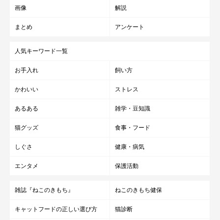
今、どのようなことを思うのでしょうか。
画像
解説
まとめ
アンケート
飼い主さん：
「先住の老犬たちが亡くなって悲しみでいっぱいだったとき、あ
人気キーワード一覧
んこは癒してくれました。私たちにとってあんこは大切な存在
お手入れ
飼い方
で、あんこなしの生活は考えられません。まんまるの目もツヤツ
ヤの毛並みも、抱っこが大好きなところも可愛くてしょうがない
かわいい
ストレス
です。
あるある
雑学・豆知識
猫グッズ
食事・フード
来年の春に私が出産予定なので、赤ちゃんとの関係がどうなるの
か不安もありますが、あんこなら大丈夫じゃないかなと思ってい
しぐさ
健康・病気
ます！」
エンタメ
保護活動
写真提供・取材協力／Twitter（
@MikaMaumau
さん）
雑誌『ねこのきもち』
ねこのきもち健保
※この記事は投稿者さまにご了承をいただいたうえで制作してい
キャットフードの正しい選び方
猫診断
ます。