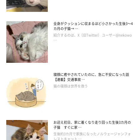
全身がクッションに収まるほど小さかった生後3～4
カ月の子猫→ …
保護した頃のあんこちゃん
紹介するのは、X（旧Twitter） ユーザー@nekowo
@MikaMaumau
…
保護当時のあんこちゃんの様子を見て、飼い主さんは
「これから
どうしようか」
と不安な気持ちもあったそうですが、
保護翌日に
ホッとする出来事があった
といいます。
寝顔に癒やされていたのに、急に不安になった話
【連載】交通事故 …
猫の寝顔は世界を救う
飼い主さん：
「次の日には、あんこはすんなりとなでさせてくれて、落ち着い
た様子を見せていました。食欲も旺盛で夫婦でホッとしたことを
覚えています」
お迎え初日、家に着くなり走り回った生後3カ月の
子猫 すぐに家 …
生後約3カ月で家族になったノルウェージャンフォ
レストキャット …