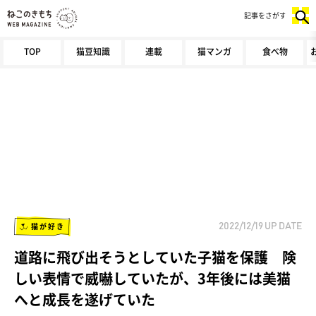
記事をさがす
TOP
猫豆知識
連載
猫マンガ
食べ物
猫が好き
2022/12/19
UP DATE
道路に飛び出そうとしていた子猫を保護 険
しい表情で威嚇していたが、3年後には美猫
へと成長を遂げていた