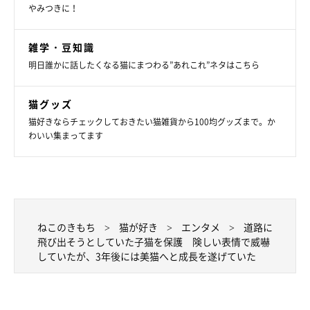
やみつきに！
雑学・豆知識
@MikaMaumau
明日誰かに話したくなる猫にまつわる”あれこれ”ネタはこちら
飼い主さんご夫婦の家には当時、あんこちゃんのほかに老猫と老
猫グッズ
犬がいました。保護したあんこちゃんには真菌と回虫がいたた
猫好きならチェックしておきたい猫雑貨から100均グッズまで。か
め、しばらくの間は隔離生活と家の掃除が大変だったといいま
わいい集まってます
す。
お世話で大変なこともあったそうですが、すくすくと成長してい
くあんこちゃんの姿を見て、日々喜びを感じていたご夫婦。その
後、あんこちゃんはどのようなコに成長したのでしょうか。
ねこのきもち
猫が好き
エンタメ
道路に
飛び出そうとしていた子猫を保護 険しい表情で威嚇
していたが、3年後には美猫へと成長を遂げていた