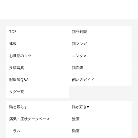
TOP
猫豆知識
連載
猫マンガ
お世話のコツ
エンタメ
投稿写真
猫図鑑
獣医師Q&A
飼い方ガイド
タグ一覧
猫と暮らす
猫が好き♥
@MikaMaumau
病気・症状データベース
漫画
あんこちゃんとの出会いから3年が経過しました。飼い主さんは
コラム
動画