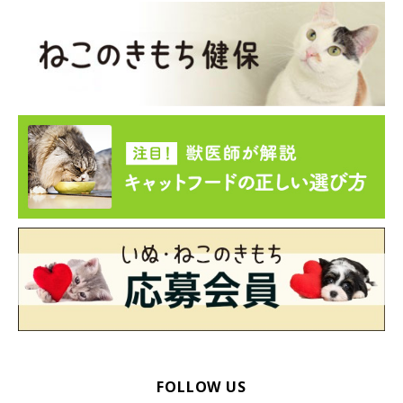
飼い主さん：
「基本的に穏やかな性格で、先住の犬とも猫とも仲良しです。誰
にでもゴロゴロスリスリしていて、みんなに可愛がってもらえる
タイプです。
2才くらいまではやんちゃで、夜中に私に
『おもちゃを投げろ』
と持ってきて、朝の3時まで付き合わされていました。途中で寝
てしまうとお腹に飛び乗って起こされるので、しんどい日々もあ
りましたね（笑）」
FOLLOW US