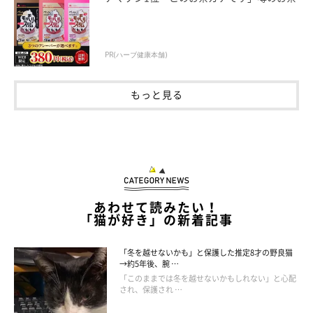
PR(ハーブ健康本舗)
もっと見る
あわせて読みたい！
「猫が好き」の新着記事
「冬を越せないかも」と保護した推定8才の野良猫
→約5年後、腕 …
「このままでは冬を越せないかもしれない」と心配
され、保護され …