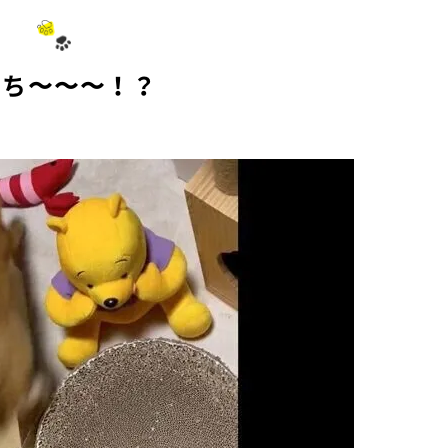
t
e
っち〜〜〜！？