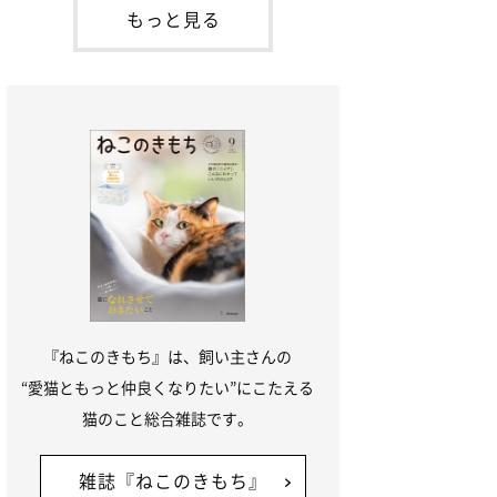
本名：ドミトリー・ドンスコイ）。ドンち
もっと見る
ゃんは、保護猫でした。ドンちゃんが見つ
かったのは、飼い主さんの姉の勤め先の敷
地内でした。ゴミ袋に入れられている
『ねこのきもち』は、飼い主さんの
“愛猫ともっと仲良くなりたい”にこたえる
猫のこと総合雑誌です。
雑誌『ねこのきもち』