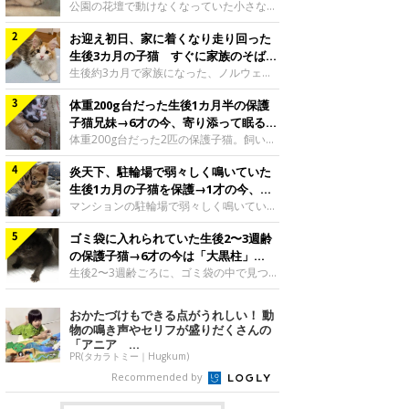
と“姉妹”のような関係に
公園の花壇で動けなくなっていた小さな子
猫。家族に迎えられてから6年、先住猫と
お迎え初日、家に着くなり走り回った
の間には深い絆が育まれていました。保護
当時のティダちゃん。
生後3カ月の子猫 すぐに家族のそばで
@muumuu62197189紹介するのは、
落ち着く姿に「迎えてよかった」
生後約3カ月で家族になった、ノルウェー
X（旧Twitter）ユーザー
ジャンフォレストキャットの子猫。お迎え
@muumuu62197189さんの愛猫・ティダ
体重200g台だった生後1カ月半の保護
翌日には、すでに家でくつろぐ様子を見せ
ちゃん（取材時6才）の成長記録です。こ
ていました。お迎え翌日、ベッドでうとう
子猫兄妹→6才の今、寄り添って眠る姿
ちらは、生後3カ月ごろのティダちゃん。
とするむうちゃんお迎え翌日のむうちゃ
にほっこり！
体重200g台だった2匹の保護子猫。飼い主
飼い主さんが出会ったのは、夜から大雨に
ん。@umimugi0304紹介するのは、
さんの家族になってから6年、ともに成長
なると予報されていた日の夕方でした。花
Instagramユーザー@umimugi0304さんの
炎天下、駐輪場で弱々しく鳴いていた
するなかで、2匹の関係にも少しずつ変化
壇で動けずにいた子猫保護したばかりのテ
愛猫・むうちゃん（撮影時、生後約3カ月
が見られました。家族になったばかりの小
生後1カ月の子猫を保護→1才の今、筋
ィダちゃん。@muumuu62197189飼い主
／ノルウェージャンフォレストキャッ
さな兄妹猫（写真上から）妹猫・てんちゃ
肉質でツンデレなコに成長
マンションの駐輪場で弱々しく鳴いてい
さんは、公園の
ト）。こちらは、お迎え翌日に撮影された
ん、兄猫・ラムくん。@ten_ramu紹介す
た、生後1カ月ほどの子猫。家族に迎えら
一枚。ゴハンをお腹いっぱい食べたむうち
るのは、X（旧Twitter）ユーザー
ゴミ袋に入れられていた生後2〜3週齢
れてから1年、体も行動も大きく成長しま
ゃんは眠くなり、飼い主さん夫婦のベッド
@ten_ramuさんの愛猫・ラムくんとてん
した。炎天下の駐輪場で鳴いていた小さな
の保護子猫→6才の今は「大黒柱」
でうとうとし始めたのだとか。飼い主さ
ちゃん（ともに取材時6才）の成長記録で
子猫保護当時のモモちゃん。@Kingponzu
に！ 美しい黒猫に成長した姿にグッ
生後2〜3週齢ごろに、ゴミ袋の中で見つか
す。この写真は、お迎えして間もない生後
紹介するのは、X（旧Twitter）ユーザー
った小さな命。ミルクから育てられたその
とくる
1カ月半ごろの2匹。当時、ラムくんは260
@Kingponzuさんの愛猫・モモちゃん（取
子猫は今、家族に欠かせない存在へと成長
おかたづけもできる点がうれしい！ 動
グラム、てんちゃんは209グラムと、どち
材時1才）の成長記録です。こちらは、モ
しました。ゴミ袋の中で見つかった、ミニ
物の鳴き声やセリフが盛りだくさんの
らもとても小さな体でした。2匹
モちゃんが生後1カ月ごろに撮影された一
モグラのような子猫よちよち歩きをしてい
「アニア ...
枚。飼い主さんの自宅マンションの駐輪場
たころの、生後2〜3週齢ごろのドンちゃ
PR(タカラトミー｜Hugkum)
で鳴いていたところを保護された当時の姿
ん。@doddou_1今回紹介するのは、
Recommended by
です。子猫時代のモモちゃん。
X（旧Twitter）ユーザー@doddou_1さん
@Kingponzuその日は気温が35℃を
の愛猫・ドンちゃん（取材時、推定6才／