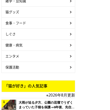
雑学・豆知識
猫グッズ
食事・フード
しぐさ
健康・病気
エンタメ
保護活動
「猫が好き」の人気記事
※2026年8月更新
大雨が迫る夕方、公園の花壇でうずく
まっていた子猫を保護→6年後、先住猫