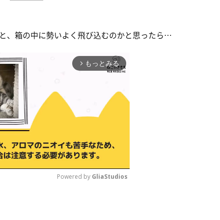
と、箱の中に勢いよく飛び込むのかと思ったら…
もっとみる
arrow_forward_ios
Powered by 
GliaStudios
M
u