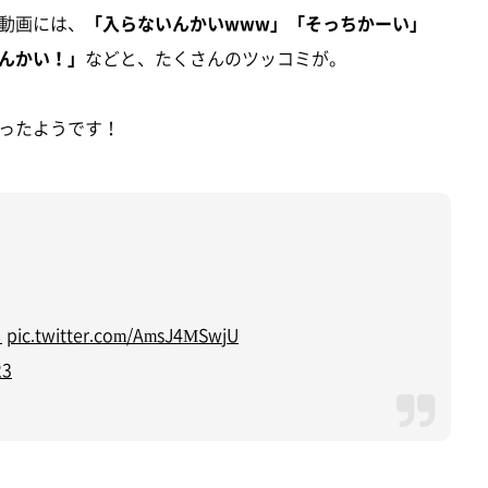
動画には、
「入らないんかいwww」「そっちかーい」
んかい！」
などと、たくさんのツッコミが。
ったようです！
し
pic.twitter.com/AmsJ4MSwjU
23