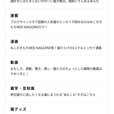
猫好きにはたまらないかわいい猫大集合。猫飼いさんあるあるも
連載
ブログやインスタで話題の人気猫のエッセイが読めるのはねこのき
もちWEB MAGAZINEだけ！
漫画
ねこのきもちWEB MAGAZINE発！猫だらけの4コマ＆エッセイ漫画
動画
おもしろ、感動、驚き、癒し…猫たちのちょっとした瞬間の動画は
やみつきに！
雑学・豆知識
明日誰かに話したくなる猫にまつわる”あれこれ”ネタはこちら
猫グッズ