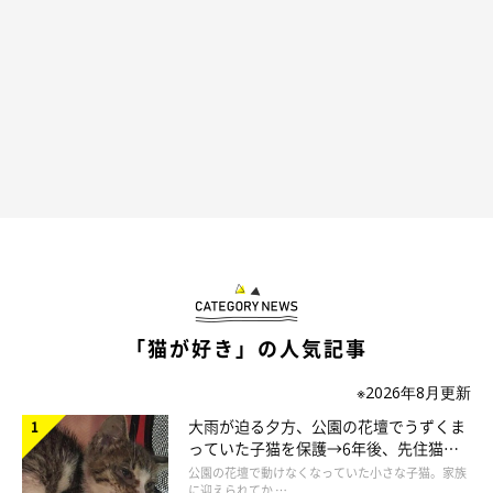
じーーーっ。真剣な横顔にキュン。
@pinpin8325
その後も、ドアについた泡を流すためにシャワーをかけると、ち
くわくんは興味津々。飼い主さんはシャワーをたくさんかけてあ
げて、ちくわくんと遊んでいたようです。
お風呂掃除の様子を見守ってくれるちくわくんのおかげで、面倒
な掃除が楽しくなりそうですね！
「猫が好き」の人気記事
※2026年8月更新
大雨が迫る夕方、公園の花壇でうずくま
っていた子猫を保護→6年後、先住猫
と“姉妹”のような関係に
公園の花壇で動けなくなっていた小さな子猫。家族
に迎えられてか …