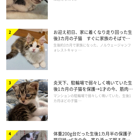
お迎え初日、家に着くなり走り回った生
後3カ月の子猫 すぐに家族のそばで落
ち着く姿に「迎えてよかった」
生後約3カ月で家族になった、ノルウェージャンフ
ォレストキャッ …
この投稿をInstagramで見る
炎天下、駐輪場で弱々しく鳴いていた生
後1カ月の子猫を保護→1才の今、筋肉質
でツンデレなコに成長
マンションの駐輪場で弱々しく鳴いていた、生後1
カ月ほどの子猫 …
ちくわ♂(@pinpin8325)がシェアした投稿
体重200g台だった生後1カ月半の保護子
猫兄妹→6才の今、寄り添って眠る姿に