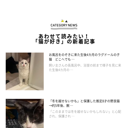
あわせて読みたい！
「猫が好き」の新着記事
お風呂をのぞきに来た生後4カ月のラグドールの子
猫 どこへでも …
飼い主さんの長風呂中、浴室の前まで様子を見に来
た生後4カ月の …
「冬を越せないかも」と保護した推定8才の野良猫
→約5年後、腕 …
「このままでは冬を越せないかもしれない」と心配
され、保護され …