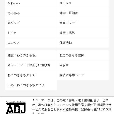
かわいい
ストレス
あるある
雑学・豆知識
猫グッズ
食事・フード
しぐさ
健康・病気
エンタメ
保護活動
雑誌『ねこのきもち』
ねこのきもち健保
キャットフードの正しい選び方
猫診断
ねこのきもちクイズ
購読者専用ページ
いぬ・ねこのきもちアプリ
ＡＢＪマークは、この電子書店・電子書籍配信サービス
が、著作権者からコンテンツ使用許諾を得た正規版配信サ
ービスであることを示す登録商標（登録番号 第11091003
号）です。