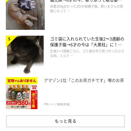
ほっこり！
体重200g台だった2匹の保護子猫。飼い主さんの家
族になって …
関連記事:
「可愛すぎる妨害」にキュン！ お風呂場で大
好きなママを待つ猫の姿が愛らしい
Instagramユーザー@pinpin8325さんの愛猫・ちくわくん（♂／取
材当時2才／マンチカン）。大好きなママさんはお風呂中で会えな
ゴミ袋に入れられていた生後2〜3週齢の
いため、扉越しに「開けて〜」「かまって〜」とアピールをしてい
保護子猫→6才の今は「大黒柱」に！
ます♪ そんなちくわくんの「I LOVE ママさん」な姿がとっても可
愛いんです…。可愛らしいちくわくんの魅力に迫ります！
美しい黒猫に成長した姿にグッとくる
掲載協力／Instagram（
@pinpin8325
さん）
生後2〜3週齢ごろに、ゴミ袋の中で見つかった小さ
な命。ミルク …
※この記事は投稿者さまにご了承をいただいたうえで制作してい
ます。
文／雨宮カイ
アマゾン1位「このお茶ガチです」噂のお茶
PR(ハーブ健康本舗)
もっと見る