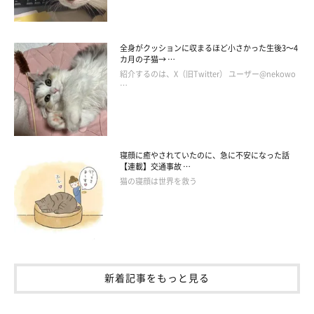
全身がクッションに収まるほど小さかった生後3～4
カ月の子猫→ …
紹介するのは、X（旧Twitter） ユーザー@nekowo
…
寝顔に癒やされていたのに、急に不安になった話
【連載】交通事故 …
猫の寝顔は世界を救う
新着記事をもっと見る