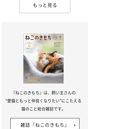
本名：ドミトリー・ドンスコイ）。ドンち
もっと見る
ゃんは、保護猫でした。ドンちゃんが見つ
かったのは、飼い主さんの姉の勤め先の敷
地内でした。ゴミ袋に入れられている
『ねこのきもち』は、飼い主さんの
“愛猫ともっと仲良くなりたい”にこたえる
猫のこと総合雑誌です。
雑誌『ねこのきもち』