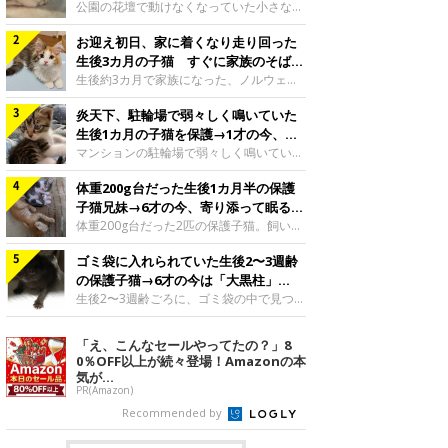
と“姉妹”のような関係に
公園の花壇で動けなくなっていた小さな子
猫。家族に迎えられてから6年、先住猫と
お迎え初日、家に着くなり走り回った
の間には深い絆が育まれていました。保護
当時のティダちゃん。
生後3カ月の子猫 すぐに家族のそばで
@muumuu62197189紹介するのは、
落ち着く姿に「迎えてよかった」
生後約3カ月で家族になった、ノルウェー
X（旧Twitter）ユーザー
ジャンフォレストキャットの子猫。お迎え
@muumuu62197189さんの愛猫・ティダ
炎天下、駐輪場で弱々しく鳴いていた
翌日には、すでに家でくつろぐ様子を見せ
ちゃん（取材時6才）の成長記録です。こ
ていました。お迎え翌日、ベッドでうとう
生後1カ月の子猫を保護→1才の今、筋
ちらは、生後3カ月ごろのティダちゃん。
とするむうちゃんお迎え翌日のむうちゃ
肉質でツンデレなコに成長
マンションの駐輪場で弱々しく鳴いてい
飼い主さんが出会ったのは、夜から大雨に
ん。@umimugi0304紹介するのは、
た、生後1カ月ほどの子猫。家族に迎えら
なると予報されていた日の夕方でした。花
Instagramユーザー@umimugi0304さんの
体重200g台だった生後1カ月半の保護
れてから1年、体も行動も大きく成長しま
壇で動けずにいた子猫保護したばかりのテ
愛猫・むうちゃん（撮影時、生後約3カ月
した。炎天下の駐輪場で鳴いていた小さな
子猫兄妹→6才の今、寄り添って眠る姿
ィダちゃん。@muumuu62197189飼い主
／ノルウェージャンフォレストキャッ
子猫保護当時のモモちゃん。@Kingponzu
にほっこり！
体重200g台だった2匹の保護子猫。飼い主
さんは、公園の
ト）。こちらは、お迎え翌日に撮影された
紹介するのは、X（旧Twitter）ユーザー
さんの家族になってから6年、ともに成長
一枚。ゴハンをお腹いっぱい食べたむうち
@Kingponzuさんの愛猫・モモちゃん（取
ゴミ袋に入れられていた生後2〜3週齢
するなかで、2匹の関係にも少しずつ変化
ゃんは眠くなり、飼い主さん夫婦のベッド
材時1才）の成長記録です。こちらは、モ
が見られました。家族になったばかりの小
の保護子猫→6才の今は「大黒柱」
でうとうとし始めたのだとか。飼い主さ
モちゃんが生後1カ月ごろに撮影された一
さな兄妹猫（写真上から）妹猫・てんちゃ
に！ 美しい黒猫に成長した姿にグッ
生後2〜3週齢ごろに、ゴミ袋の中で見つか
枚。飼い主さんの自宅マンションの駐輪場
ん、兄猫・ラムくん。@ten_ramu紹介す
った小さな命。ミルクから育てられたその
とくる
で鳴いていたところを保護された当時の姿
るのは、X（旧Twitter）ユーザー
子猫は今、家族に欠かせない存在へと成長
「え、こんなセールやってたの？」8
です。子猫時代のモモちゃん。
@ten_ramuさんの愛猫・ラムくんとてん
しました。ゴミ袋の中で見つかった、ミニ
0％OFF以上が続々登場！Amazonの本
@Kingponzuその日は気温が35℃を
ちゃん（ともに取材時6才）の成長記録で
モグラのような子猫よちよち歩きをしてい
気が...
す。この写真は、お迎えして間もない生後
たころの、生後2〜3週齢ごろのドンちゃ
PR(Amazon)
1カ月半ごろの2匹。当時、ラムくんは260
ん。@doddou_1今回紹介するのは、
Recommended by
グラム、てんちゃんは209グラムと、どち
X（旧Twitter）ユーザー@doddou_1さん
らもとても小さな体でした。2匹
の愛猫・ドンちゃん（取材時、推定6才／