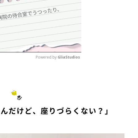
Powered by 
GliaStudios
M
u
t
e
なんだけど、座りづらくない？」