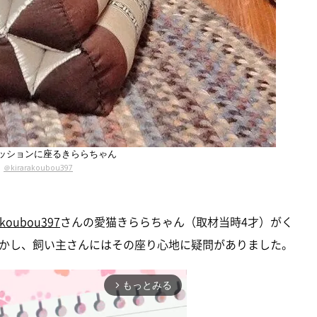
ッションに座るきららちゃん
＠kirarakoubou397
akoubou397
さんの愛猫きららちゃん（取材当時4才）がく
かし、飼い主さんにはその座り心地に疑問がありました。
もっとみる
arrow_forward_ios