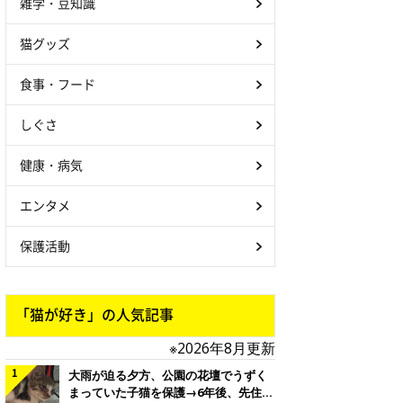
雑学・豆知識
猫グッズ
食事・フード
しぐさ
健康・病気
エンタメ
保護活動
「猫が好き」の人気記事
※2026年8月更新
大雨が迫る夕方、公園の花壇でうずく
まっていた子猫を保護→6年後、先住猫