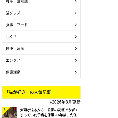
雑学・豆知識
猫グッズ
食事・フード
しぐさ
健康・病気
エンタメ
保護活動
「猫が好き」の人気記事
※2026年8月更新
大雨が迫る夕方、公園の花壇でうずく
まっていた子猫を保護→6年後、先住猫