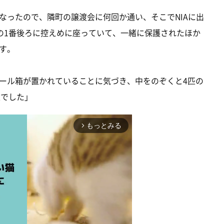
なったので、隣町の譲渡会に何回か通い、そこでNIAに出
ジの1番後ろに控えめに座っていて、一緒に保護されたほか
す。
ール箱が置かれていることに気づき、中をのぞくと4匹の
匹でした」
もっとみる
arrow_forward_ios