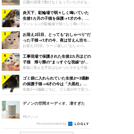
と“姉妹”のような関係に
公園の花壇で動けなくなっていた小さな子
猫。家族に迎えられてから6年、先住猫と
炎天下、駐輪場で弱々しく鳴いていた
の間には深い絆が育まれていました。保護
当時のティダちゃん。
生後1カ月の子猫を保護→1才の今、筋
@muumuu62197189紹介するのは、
肉質でツンデレなコに成長
マンションの駐輪場で弱々しく鳴いてい
X（旧Twitter）ユーザー
た、生後1カ月ほどの子猫。家族に迎えら
@muumuu62197189さんの愛猫・ティダ
お迎え2日目、とっても“おしゃべり”だ
れてから1年、体も行動も大きく成長しま
ちゃん（取材時6才）の成長記録です。こ
した。炎天下の駐輪場で鳴いていた小さな
った子猫→1才の今、夜は甘えん坊モー
ちらは、生後3カ月ごろのティダちゃん。
子猫保護当時のモモちゃん。@Kingponzu
ドになるコに成長！
お迎え2日目、ケージ越しに“おしゃべ
飼い主さんが出会ったのは、夜から大雨に
紹介するのは、X（旧Twitter）ユーザー
り”する姿を見せていた子猫。1才になった
なると予報されていた日の夕方でした。花
@Kingponzuさんの愛猫・モモちゃん（取
工事現場で保護された生後2カ月ほどの
今も見せる愛らしい姿にキュンとします。
壇で動けずにいた子猫保護したばかりのテ
材時1才）の成長記録です。こちらは、モ
お迎え2日目、ケージ越しに何かを伝える
子猫 帰り際の“まっすぐな視線”が忘
ィダちゃん。@muumuu62197189飼い主
モちゃんが生後1カ月ごろに撮影された一
ももちゃん“おしゃべり”なももちゃん。
れられず、家族の一員に
家族に迎える予定はなかった小さな子猫。
さんは、公園の
枚。飼い主さんの自宅マンションの駐輪場
@poocoonyan紹介するのは、Instagram
帰り際に見せた姿が、飼い主さんの心に残
で鳴いていたところを保護された当時の姿
ユーザー@poocoonyanさんの愛猫・もも
ゴミ袋に入れられていた生後2〜3週齢
りました。保護当時の夏目ちゃん。
です。子猫時代のモモちゃん。
ちゃん（取材時1才／マンチカン）です。
@shibainu_rintaro紹介するのは、
の保護子猫→6才の今は「大黒柱」
@Kingponzuその日は気温が35℃を
こちらの動画は、ももちゃんが生後2カ月
Instagramユーザー@shibainu_rintaroさ
に！ 美しい黒猫に成長した姿にグッ
生後2〜3週齢ごろに、ゴミ袋の中で見つか
を過ぎたころ、お迎え2日目に撮影された
んの愛猫・夏目（なつめ）ちゃん（取材時
った小さな命。ミルクから育てられたその
とくる
もの。新しい環境にゆっくり慣れてもらう
3才）。工事現場で親猫とはぐれたとみら
子猫は今、家族に欠かせない存在へと成長
デノンの空間オーディオ、凄すぎた
ため、当時はケージの中で過ごしていまし
れ、保護された当時は生後2カ月ほどだっ
しました。ゴミ袋の中で見つかった、ミニ
た。鳴いてアピールするももち
たといいます。新しい飼い主を探すつもり
モグラのような子猫よちよち歩きをしてい
が……保護されてケージに入っている夏目
たころの、生後2〜3週齢ごろのドンちゃ
PR(デノン)
ちゃん。@shibainu_rintaro夏目ちゃんを
ん。@doddou_1今回紹介するのは、
Recommended by
保護したのは、以前、飼い主さんの愛猫・
X（旧Twitter）ユーザー@doddou_1さん
ちくわく
の愛猫・ドンちゃん（取材時、推定6才／