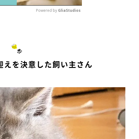
Powered by 
GliaStudios
M
u
t
e
お迎えを決意した飼い主さん