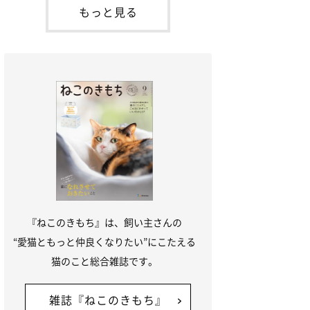
本名：ドミトリー・ドンスコイ）。ドンち
もっと見る
ゃんは、保護猫でした。ドンちゃんが見つ
かったのは、飼い主さんの姉の勤め先の敷
地内でした。ゴミ袋に入れられている
『ねこのきもち』は、飼い主さんの
“愛猫ともっと仲良くなりたい”にこたえる
猫のこと総合雑誌です。
雑誌『ねこのきもち』