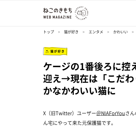
トップ
猫が好き
エンタメ
かわいい
猫が好き
ケージの1番後ろに控
迎え→現在は「こだわ
かなかわいい猫に
X（旧Twitter）ユーザー
＠NIAForYou
さん
ん宅にやって来た元保護猫です。