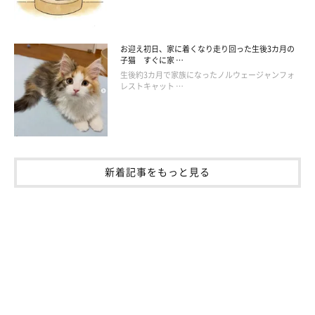
お迎え初日、家に着くなり走り回った生後3カ月の
子猫 すぐに家 …
生後約3カ月で家族になったノルウェージャンフォ
レストキャット …
鳴く姿が可愛いカニちゃん。
@kanichan0630
そんなカニちゃんは、
感情表現が豊か
な一面も。たくさん鳴い
新着記事をもっと見る
て“おしゃべり”をしたり、飼い主さんにかまってほしくてカプッ
と甘噛みをするなど
「全力でコミュニケーションをとろうとして
いるのがとっても可愛いです」
と、飼い主さんは話します。