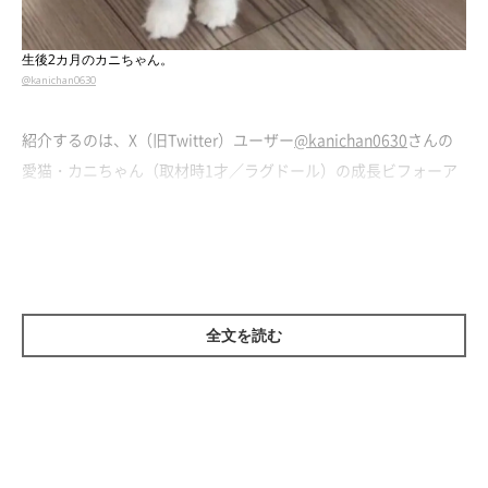
生後2カ月のカニちゃん。
@kanichan0630
紹介するのは、X（旧Twitter）ユーザー
@kanichan0630
さんの
愛猫・カニちゃん（取材時1才／ラグドール）の成長ビフォーア
フターです。
この写真は、飼い主さんの家に来た初日に撮影した
生後2カ月
の
カニちゃん。ふわふわの白い毛に包まれた、全体的にほわっとし
た柔らかい印象で、子猫らしいあどけなさがあふれています。
全文を読む
890gの小さな体で元気いっぱいに遊ぶ姿にほっこり！