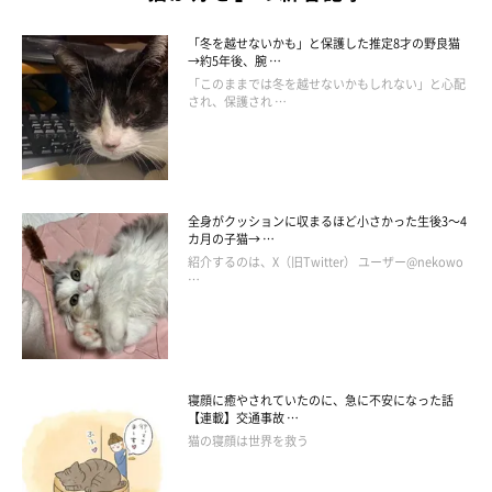
坊」
なコ。抱っこされたり、なでられたりするのはあまり好きで
はないようですが、飼い主さんの姿が見えないのは嫌なのだそ
「冬を越せないかも」と保護した推定8才の野良猫
う。
→約5年後、腕 …
「このままでは冬を越せないかもしれない」と心配
され、保護され …
必ず目の届く場所にいて、飼い主さんが部屋を移動してもいつの
間にか近くにいる様子が見られるそうです。
全身がクッションに収まるほど小さかった生後3～4
カ月の子猫→ …
紹介するのは、X（旧Twitter） ユーザー@nekowo
…
寝顔に癒やされていたのに、急に不安になった話
【連載】交通事故 …
猫の寝顔は世界を救う