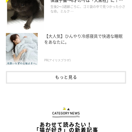
美しい黒猫に成長した姿にグッとくる
生後2〜3週齢ごろに、ゴミ袋の中で見つかった小さ
な命。ミルク …
【大人気】ひんやり冷感寝具で快適な睡眠
をあなたに。
PR(アイリスプラザ)
もっと見る
爪とぎに乗るカニちゃん。
@kanichan0630
あわせて読みたい！
飼い主さんいわく、カニちゃんは
「典型的なツンデレで甘えん
「猫が好き」の新着記事