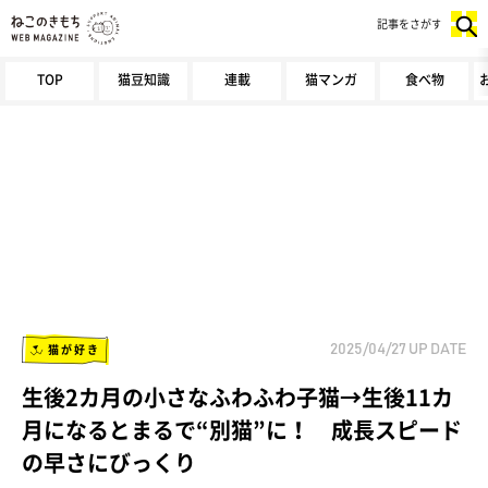
記事をさがす
TOP
猫豆知識
連載
猫マンガ
食べ物
猫が好き
2025/04/27
UP DATE
生後2カ月の小さなふわふわ子猫→生後11カ
月になるとまるで“別猫”に！ 成長スピード
の早さにびっくり