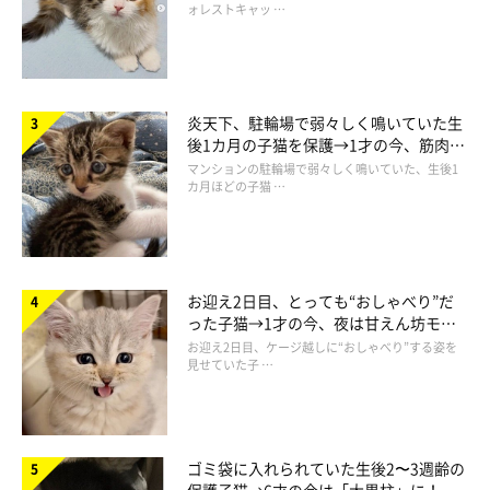
ォレストキャッ …
炎天下、駐輪場で弱々しく鳴いていた生
後1カ月の子猫を保護→1才の今、筋肉質
でツンデレなコに成長
マンションの駐輪場で弱々しく鳴いていた、生後1
カ月ほどの子猫 …
お迎え2日目、とっても“おしゃべり”だ
った子猫→1才の今、夜は甘えん坊モー
ドになるコに成長！
お迎え2日目、ケージ越しに“おしゃべり”する姿を
見せていた子 …
カニちゃんはどんなコ？
ゴミ袋に入れられていた生後2〜3週齢の
保護子猫→6才の今は「大黒柱」に！