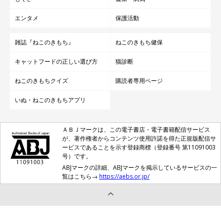
エンタメ
保護活動
雑誌『ねこのきもち』
ねこのきもち健保
キャットフードの正しい選び方
猫診断
ねこのきもちクイズ
購読者専用ページ
斜めからの角度も美しいカニちゃん。
いぬ・ねこのきもちアプリ
@kanichan0630
暴れん坊だけど優しくて、ツンデレなところが魅力のカニちゃ
ＡＢＪマークは、この電子書店・電子書籍配信サービス
が、著作権者からコンテンツ使用許諾を得た正規版配信サ
ん。これからどんなおとなの猫へと成長していくのか、楽しみで
ービスであることを示す登録商標（登録番号 第11091003
すね！
号）です。
ABJマークの詳細、ABJマークを掲示しているサービスの一
覧はこちら→
https://aebs.or.jp/
写真提供・取材協力／
@kanichan0630
さん／X（旧Twitter）
取材・文／二宮ねこむ
※この記事は投稿者さまに取材し、了承の上制作したものです。