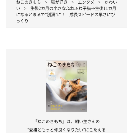
ねこのきもち
猫が好き
エンタメ
かわい
い
生後2カ月の小さなふわふわ子猫→生後11カ月
になるとまるで“別猫”に！ 成長スピードの早さにび
っくり
飼い主さんが体調が悪いときに寄り添う優し
い一面も
『ねこのきもち』は、飼い主さんの
“愛猫ともっと仲良くなりたい”にこたえる