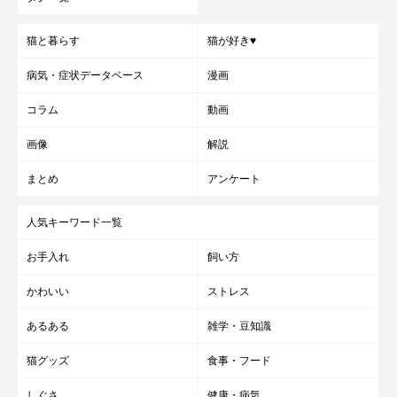
て成長するようなので、まだまだこれから大きくなるの？」
と期
猫と暮らす
猫が好き♥
待しているのだそう。カニちゃんへ、こんな思いを話していま
す。
病気・症状データベース
漫画
コラム
動画
飼い主さん：
「いっぱい食べて、いっぱい遊んで、大きなにゃんこになってほ
画像
解説
しいです。性格も少しずつ落ち着いてきているので、次は噛み癖
まとめ
アンケート
も落ち着いたらいいなと思っています」
人気キーワード一覧
お手入れ
飼い方
かわいい
ストレス
あるある
雑学・豆知識
猫グッズ
食事・フード
しぐさ
健康・病気