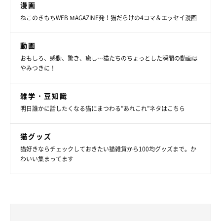
漫画
ねこのきもちWEB MAGAZINE発！猫だらけの4コマ＆エッセイ漫画
おかわりをもらえなくて不機嫌に!?
動画
@kanichan0630
おもしろ、感動、驚き、癒し…猫たちのちょっとした瞬間の動画は
やみつきに！
可愛い見た目とは裏腹に、“暴れん坊”な姿を見せることもあると
いうカニちゃん。最近では、飼い主さんが猫のモノマネをしたの
雑学・豆知識
が気に入らなかったのか、四つん這いの姿勢になって威嚇するよ
明日誰かに話したくなる猫にまつわる”あれこれ”ネタはこちら
うな姿を見せたこともあるのだそう。
猫グッズ
そんな姿も含めて可愛くて、飼い主さんはついついモノマネを繰
猫好きならチェックしておきたい猫雑貨から100均グッズまで。か
り返してしまうそうです（笑）
わいい集まってます