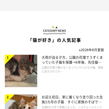
「猫が好き」の人気記事
しっぽが“ぼふぁ”っとしているカニちゃん。
※2026年8月更新
@kanichan0630
大雨が迫る夕方、公園の花壇でうずくま
っていた子猫を保護→6年後、先住猫
飼い主さんはカニちゃんの成長について、このように話していま
と“姉妹”のような関係に
公園の花壇で動けなくなっていた小さな子猫。家族
に迎えられてか …
す。
飼い主さん：
「ラグドールが大きくなる猫種であることは知っていましたが、
お迎え初日、家に着くなり走り回った生
成長が早すぎて驚き
ました。また、毛色と模様も変化しており、
後3カ月の子猫 すぐに家族のそばで落
ち着く姿に「迎えてよかった」
まるで別の猫みたいに見えます」
生後約3カ月で家族になった、ノルウェージャンフ