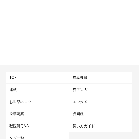
TOP
猫豆知識
連載
猫マンガ
お世話のコツ
エンタメ
「5kgちょっとなのにすごく大きく見える」
@kanichan0630
投稿写真
猫図鑑
獣医師Q&A
飼い方ガイド
2025年4月の誕生日で、カニちゃんは1才に。まだまだ育ち盛り
のカニちゃんについて、飼い主さんは
「ラグドールは2〜3年かけ
タグ一覧