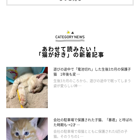
あわせて読みたい！
「猫が好き」の新着記事
もうすぐ3才になるもんがくん どんなコに
遊びの途中で「電池切れ」した生後3カ月の保護子
成長した？
猫 1年後も変 …
生後3カ月のころから、遊びの途中で眠ってしまう
姿が愛らしい神 …
会社の駐車場で保護された子猫、「暴君」と呼ばれ
た時期も→2才 …
会社の駐車場で母猫とともに保護された6匹の子
猫。そのうちの1 …