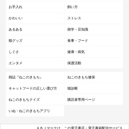
お手入れ
飼い方
かわいい
ストレス
あるある
雑学・豆知識
猫グッズ
食事・フード
しぐさ
健康・病気
エンタメ
保護活動
雑誌『ねこのきもち』
ねこのきもち健保
キャットフードの正しい選び方
猫診断
ねこのきもちクイズ
購読者専用ページ
いぬ・ねこのきもちアプリ
ＡＢＪマークは、この電子書店・電子書籍配信サービス