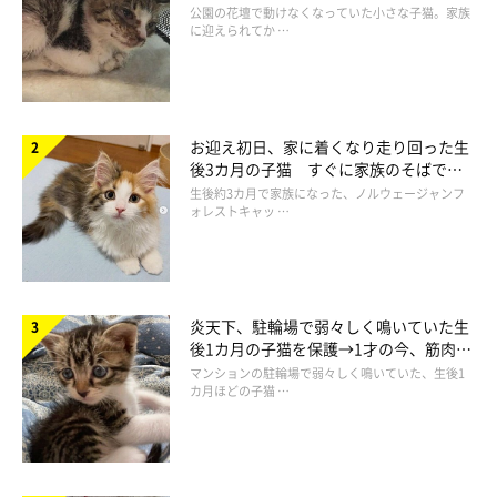
と“姉妹”のような関係に
公園の花壇で動けなくなっていた小さな子猫。家族
に迎えられてか …
お迎え初日、家に着くなり走り回った生
後3カ月の子猫 すぐに家族のそばで落
ち着く姿に「迎えてよかった」
生後約3カ月で家族になった、ノルウェージャンフ
ォレストキャッ …
炎天下、駐輪場で弱々しく鳴いていた生
後1カ月の子猫を保護→1才の今、筋肉質
子猫時代のもんがくん
でツンデレなコに成長
マンションの駐輪場で弱々しく鳴いていた、生後1
@m0n_ga
カ月ほどの子猫 …
もんがくんを引き取ることを決意した飼い主さん。無事にもんが
くんの保護に成功し、そのまま家族としてお迎えすることになっ