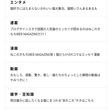
エンタメ
@m0n_ga
猫好きにはたまらないかわいい猫大集合。猫飼いさんあるあるも
そんなもんがくんは、賢くて気遣いができる優しいコに成長した
連載
とのこと。また、甘えん坊なところもあるけれど、「ちょっとツ
ブログやインスタで話題の人気猫のエッセイが読めるのはねこのき
ンデレ気質」だといい、日常ではこんな姿が見られるそうです。
もちWEB MAGAZINEだけ！
飼い主さん：
漫画
「私と夫のふたりがいる空間だと、甘えているところをどちらか
ねこのきもちWEB MAGAZINE発！猫だらけの4コマ＆エッセイ漫画
に見られたくないのか、ちょっと遠慮しながら甘えてきます。し
っぽをピンと立てて、足に触れるか触れないかくらいの感じでス
動画
リッ……としてくるのが、もんくん流の甘え方みたいです。
おもしろ、感動、驚き、癒し…猫たちのちょっとした瞬間の動画は
やみつきに！
冬場でさらに甘えたいモードのときは、布団をかぶっている人の
雑学・豆知識
ところに来て『ボクも入れてくれ～』と要求し、クンクン・ホリ
明日誰かに話したくなる猫にまつわる”あれこれ”ネタはこちら
ホリしてくることも。