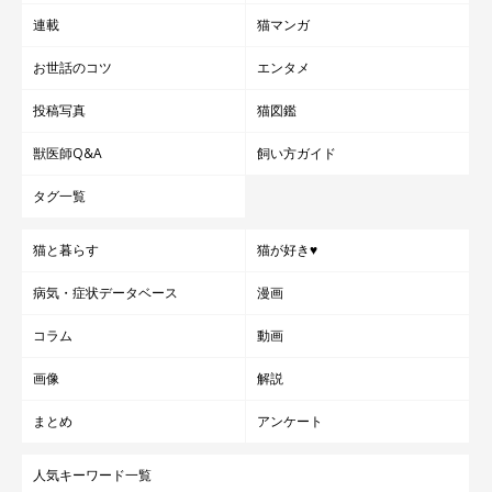
関連記事:
連載
猫マンガ
キャットタワーで眠そうにしていた元保護猫、
足元をよく見ると→「思わず大笑い」な姿だっ
お世話のコツ
エンタメ
た
寝る前、キャットタワーにいた愛猫・シャオくんに挨拶しようとし
た飼い主さん。顔だけを出しているように見えましたが、足元を見
ると後ろ足がピタリと揃った不思議な姿に。思わず大笑いした光景
投稿写真
猫図鑑
を紹介します。
関連記事:
獣医師Q&A
飼い方ガイド
夫に寄り添い、心を許したような表情をする保
護子猫 お迎えして4カ月が経ったころの「変
タグ一覧
化」に歓喜！
紹介するのは、X（旧Twitter）ユーザー@m0n_gaさんが「夫に甘
やかされてまた豚さんみたいになってるシャオ 『こいつ怖くない
かも』って時の顔がたまらん可愛さ」と投稿していた写真。夫の膝
猫と暮らす
猫が好き♥
の上に乗って甘えている愛猫・シャオくん（撮影時、生後推定8カ
月）が写っています。飼い主さんに話を聞くと、この写真は待望の
写真提供・取材協力／
@m0n_ga
さん／X（旧Twitter）
病気・症状データベース
漫画
瞬間をおさめていたのだとか。
取材・文／雨宮カイ
コラム
動画
※この記事は投稿者さまに取材し、了承の上制作したものです。
2024年6月時点の情報であり、現在と異なる場合があります。
画像
解説
まとめ
アンケート
人気キーワード一覧