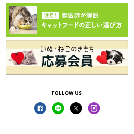
@m0n_ga
もんがくんを家族に迎えてから家にいる時間が格段に増え、夫婦
間の会話はもんがくんのことばかりだと話す飼い主さん。もんが
くん中心の生活を過ごしているおかげで、
「私たち夫婦に笑顔が
増えました」
と話します。
もんがくんと過ごす幸せな日々を振り返り、飼い主さんはどのよ
うなことを思うのでしょうか。今の思いを聞きました。
FOLLOW US
飼い主さん：
「もんくんには、
『うちのコになってくれて本当にありがとう』
という気持ちでいっぱいです。