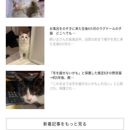
お風呂をのぞきに来た生後4カ月のラグドールの子
猫 どこへでも …
飼い主さんの長風呂中、浴室の前まで様子を見に来
た生後4カ月の …
おとなになったもんがくん。もうすぐ3才に！
「冬を越せないかも」と保護した推定8才の野良猫
@m0n_ga
→約5年後、腕 …
「このままでは冬を越せないかもしれない」と心配
それから月日は流れ、もんがくんはおとなの猫になりました。体
され、保護され …
は大きくなったけれど、クリクリでちょっと垂れた目は子猫時代
のままなのだとか。
「ベビーフェイス」なもんがくんに飼い主さん夫婦はメロメロだ
新着記事をもっと見る
そうで、
「『いつまでたっても赤ちゃん』と、我が家では永遠に