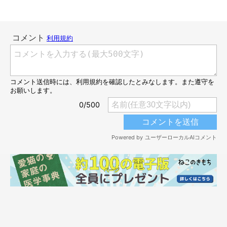
子猫時代のもんがくん
@m0n_ga
もんがくんをお迎えするきっかけは、子猫を保護したという知人
から
「子猫を引き取れないだろうか」
と相談されたことでした。
飼い主さんは夫と話し合いを重ねて子猫をお迎えすることを決意
したそうですが、返事をする直前で別の方への譲渡が決まってし
まったのだとか。