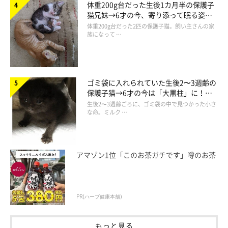
体重200g台だった生後1カ月半の保護子
たのでした。
猫兄妹→6才の今、寄り添って眠る姿に
ほっこり！
体重200g台だった2匹の保護子猫。飼い主さんの家
お迎え当時のことについて、飼い主さんはこのように振り返って
族になって …
います。
飼い主さん：
ゴミ袋に入れられていた生後2〜3週齢の
保護子猫→6才の今は「大黒柱」に！
「掲載主様が毎日もんくんの面倒を見てくれていたおかげで、も
美しい黒猫に成長した姿にグッとくる
生後2〜3週齢ごろに、ゴミ袋の中で見つかった小さ
んくんは病気もなく栄養状態も良い健康体で我が家にやってきて
な命。ミルク …
くれました。本当に感謝しています」
アマゾン1位「このお茶ガチです」噂のお茶
PR(ハーブ健康本舗)
もっと見る