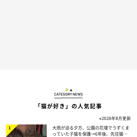
当時の心境について、
「猫をお迎えする気満々だったので、すっ
かりヘコんでしまいました」
と話す飼い主さん。そんななか、イ
ンターネットの掲示板で里親募集中だったもんがくんのことを見
つけたといいます。
飼い主さん：
「掲載されていた内容は、『近所の公園に住み着いている野良の
子猫の里親になってほしい』というものでした。掲載主様は毎日
公園に通っては子猫だったもんくんにごはんをあげて、遊んでく
ださっていました。
掲載主様に連絡して待ち合わせて公園に行くと、広い公園の片隅
「猫が好き」の人気記事
にある塩ビ管の中からもんくんが飛び出してきて、ピョンピョン
飛び跳ねて『あそぼ！』と掲載主様を誘っていたんです。そんな
※2026年8月更新
もんくんを見たときは、
『天使か』
と思いましたね」
大雨が迫る夕方、公園の花壇でうずくま
っていた子猫を保護→6年後、先住猫