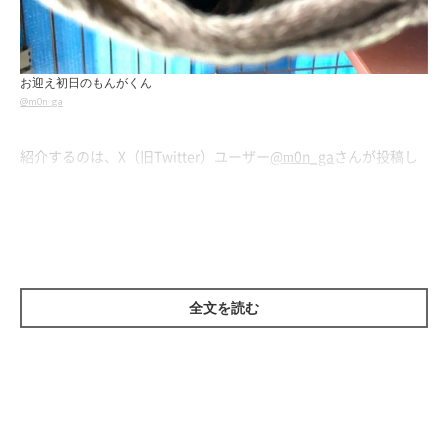
お迎え初日のもんがくん
@m0n_ga
紹介するのは、X（旧Twitter）ユーザー
@m0n_ga
さんが投稿し
ていた、こちらの写真。お迎え初日に撮影したという愛猫・もん
がくん（撮影時、生後推定2～3カ月）が写っています。
撮影当時のもんがくんについて、
「知らない場所にすっかり委縮
してしまい、ケージ内のハンモックから出てきてくれなかった」
全文を読む
と話す飼い主さん。そんな姿がモモンガのように見えたといい、
飼い主さん夫婦は「もんが」と名づけたのだとか。
もともと外の世界で暮らしていた野良の子猫だったというもんが
くんですが、飼い主さん夫婦はどのような経緯でお迎えすること