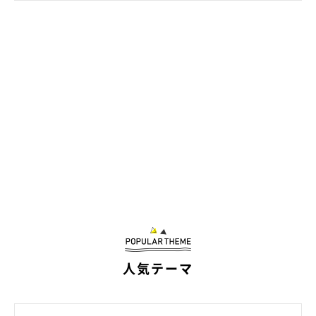
子猫扱いされています」
と飼い主さんは話します。
人気テーマ
「夫に抱っこされてる時のもん君まじベビフェだから見て」