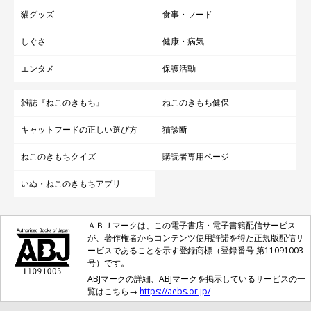
猫グッズ
食事・フード
しぐさ
健康・病気
エンタメ
保護活動
雑誌『ねこのきもち』
ねこのきもち健保
キャットフードの正しい選び方
猫診断
ねこのきもちクイズ
購読者専用ページ
いぬ・ねこのきもちアプリ
ＡＢＪマークは、この電子書店・電子書籍配信サービス
が、著作権者からコンテンツ使用許諾を得た正規版配信サ
ービスであることを示す登録商標（登録番号 第11091003
号）です。
ABJマークの詳細、ABJマークを掲示しているサービスの一
覧はこちら→
https://aebs.or.jp/