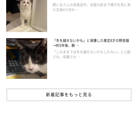
飼い主さんの長風呂中、浴室の前まで様子を見に来
飼い主さん：
た生後4カ月の …
「外出しようとすると、2匹が必ずそばに来て足元でスリスリし
てくるのですが、パンツに毛が付くので『コロコロ』は必須で
す。しかし、
コロコロで毛を取ってもまたすぐにスリスリ。それ
をまたコロコロ……と無限ループ
です。
「冬を越せないかも」と保護した推定8才の野良猫
→約5年後、腕 …
「このままでは冬を越せないかもしれない」と心配
され、保護され …
最終的に、私は
『ごめんね〜！』
と言いながら2匹の前から逃げ
出しています（笑）」
「愛猫が甘えてきて嬉しいけれど、外出前の抜け毛ケアが大変」
なのは、共感できる猫飼いさんも多いのではないでしょうか。
新着記事をもっと見る