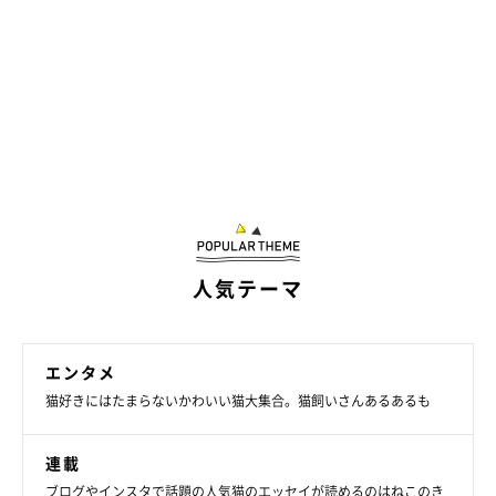
サンルームで眠るつむぎちゃん
@kmg_0702
人気テーマ
今後、つむぎちゃんの毛量が冬に向けてどのように変化していく
のか、楽しみですね！
エンタメ
猫好きにはたまらないかわいい猫大集合。猫飼いさんあるあるも
関連記事:
体重250gの子猫を保護して5年 キトンブルー
連載
の瞳のコが、今では「笑わせてくれるムードメ
ーカー」に
体重250gの小さな子猫を保護して5年。キトンブルーの瞳が印象的
ブログやインスタで話題の人気猫のエッセイが読めるのはねこのき