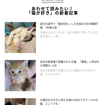
あわせて読みたい！
「猫が好き」の新着記事
遊びの途中で「電池切れ」した生後3カ月の保護子
猫 1年後も変 …
生後3カ月のころから、遊びの途中で眠ってしまう
姿が愛らしい神 …
会社の駐車場で保護された子猫、「暴君」と呼ばれ
（写真左から）つむぎちゃん、姉猫・こむぎちゃん
た時期も→2才 …
@kmg_0702
会社の駐車場で母猫とともに保護された6匹の子
猫。そのうちの1 …
飼い主さんは現在、つむぎちゃんともう1匹の愛猫・こむぎちゃ
ん（取材時6才）と一緒に暮らしています。2匹いるということも
あり、換毛期の時期はちょっぴり大変なこともあるのだとか。
お風呂をのぞきに来た生後4カ月のラグドールの子
猫 どこへでも …