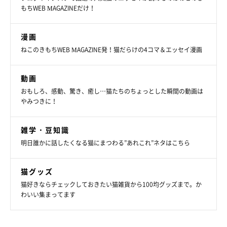
だったつむぎちゃんは、今では家族を笑顔にしてくれる「ムードメ
もちWEB MAGAZINEだけ！
ーカー」に成長していました。
関連記事:
漫画
ベッドで寝ながら“冷たい場所”を求めていた元
ねこのきもちWEB MAGAZINE発！猫だらけの4コマ＆エッセイ漫画
保護猫 最終的には「誰か入ってる？」とツッ
コミたくなる寝姿に！
紹介するのは、X（旧Twitter）ユーザー@kmg_0702さんが投稿して
いた写真。ベッドの柵に足をかけた状態でぐっすり寝ている愛猫・
動画
つむぎちゃん（撮影時、1才9カ月）が写っています。「なんて寝相
なの!?」と、思わずツッコミたくなるような姿をご覧ください！
おもしろ、感動、驚き、癒し…猫たちのちょっとした瞬間の動画は
関連記事:
やみつきに！
ライオンのぬいぐるみと一緒に布団でスヤァ。
子猫を保護して6日目に見られた「人間のような
寝姿」にクスッ！
ライオンのぬいぐるみと一緒に布団で寝ているのは、X（旧
雑学・豆知識
Twitter）ユーザー@kmg_0702さんの愛猫・つむぎちゃん（撮影
明日誰かに話したくなる猫にまつわる”あれこれ”ネタはこちら
時、生後約1カ月）。写真は、つむぎちゃんを保護して6日目に撮影
したものだそう。微笑ましい光景についてや、現在4才にになった
つむぎちゃんの様子など、飼い主さんに話を聞きました。
関連記事:
猫グッズ
仲良く外を眺める2匹の猫、2年後に「同じ状
況」で写真を撮ると… 「成長した後ろ姿」に
猫好きならチェックしておきたい猫雑貨から100均グッズまで。か
癒される
今回紹介するのは、Twitterユーザ@kmg_0702さんの愛猫・つむぎ
わいい集まってます
ちゃん（取材当時2才）、こむぎちゃん（取材当時4才）。こちらの
写真は、飼い主さんが2020年11月に撮影したもの。撮影当時のつむ
ぎちゃんはまだ子猫で、こむぎちゃんと並ぶとその小ささがよくわ
かります。仲良く外を眺める2匹の愛らしい後ろ姿に、ほっこりと
写真提供・取材協力／
@kmg_0702
さん／X（旧Twitter）