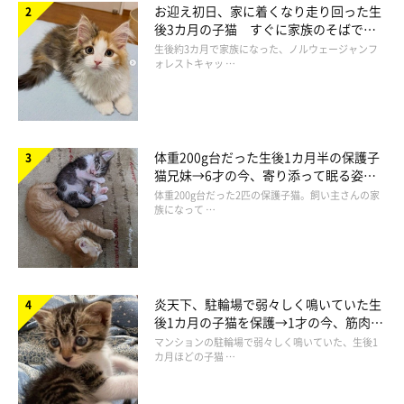
お迎え初日、家に着くなり走り回った生
後3カ月の子猫 すぐに家族のそばで落
ち着く姿に「迎えてよかった」
生後約3カ月で家族になった、ノルウェージャンフ
ォレストキャッ …
見つめるつむぎちゃん
体重200g台だった生後1カ月半の保護子
@kmg_0702
猫兄妹→6才の今、寄り添って眠る姿に
ほっこり！
体重200g台だった2匹の保護子猫。飼い主さんの家
「冬毛→夏毛に変わる春先から抜け毛の量がすごかった」
という
族になって …
ことは把握していた飼い主さんですが、こんなにも毛量が変化し
ているんだということは、今回写真を見比べて初めて知ったそう
です。
炎天下、駐輪場で弱々しく鳴いていた生
後1カ月の子猫を保護→1才の今、筋肉質
でツンデレなコに成長
マンションの駐輪場で弱々しく鳴いていた、生後1
カ月ほどの子猫 …