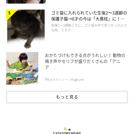
ゴミ袋に入れられていた生後2〜3週齢の
保護子猫→6才の今は「大黒柱」に！
美しい黒猫に成長した姿にグッとくる
生後2〜3週齢ごろに、ゴミ袋の中で見つかった小さ
な命。ミルク …
おかたづけもできる点がうれしい！ 動物の
鳴き声やセリフが盛りだくさんの「アニ
ア ...
PR(タカラトミー｜Hugkum)
抜け毛エピソードにクスッ！
もっと見る