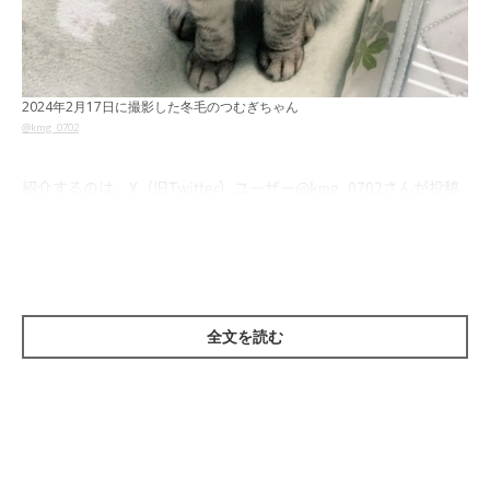
2024年2月17日に撮影した冬毛のつむぎちゃん
@kmg_0702
紹介するのは、X（旧Twitter）ユーザー
@kmg_0702
さんが投稿
していた、愛猫・つむぎちゃん（撮影時4才）の2枚のビフォーア
フター写真。
まずこちらは、2024年2月に撮影したつむぎちゃんの姿です。冬
全文を読む
毛ということもありモフモフしている、つむぎちゃん。顔もまん
まるで可愛らしいですね！
そんなつむぎちゃんは、5カ月後に驚きの変化を見せたようで
す。