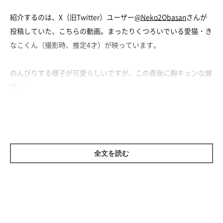
紹介するのは、X（旧Twitter）ユーザー
@Neko2Obasan
さんが
投稿していた、こちらの動画。まったりくつろいでいる愛猫・き
なこくん（撮影時、推定4才）が映っています。
のんびりする様子が可愛らしいですが、この直後に胸キュンな展
開に！
大好きなつくしちゃんがやってきて……
全文を読む