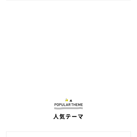
ますが、つくしちゃんがそばにいると安心した様子も見せてくれ
ます。
まだ夜鳴きをすることもありますが、人の生活リズムにも慣れて
くれて、夜も寝てくれるようになりました。顔つきもだいぶ柔ら
かくなってきたように思い、嬉しく思います」
人気テーマ