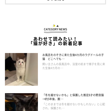
つくしちゃんに興味を示している様子だったのだとか。
過酷な外生活を送っている様子のきなこくんを見守るなかで、飼
い主さんはきなこくんを保護することを決意したといいます。
あわせて読みたい！
「猫が好き」の新着記事
お風呂をのぞきに来た生後4カ月のラグドールの子
猫 どこへでも …
飼い主さんの長風呂中、浴室の前まで様子を見に来
た生後4カ月の …
「冬を越せないかも」と保護した推定8才の野良猫
→約5年後、腕 …
「このままでは冬を越せないかもしれない」と心配
され、保護され …