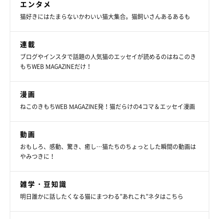
エンタメ
猫好きにはたまらないかわいい猫大集合。猫飼いさんあるあるも
連載
「起きてる間はいつも側にいるおふたりさん」
ブログやインスタで話題の人気猫のエッセイが読めるのはねこのき
@Neko2Obasan
もちWEB MAGAZINEだけ！
安心できるずっとのおうちを手に入れた、きなこくん。これから
漫画
も大好きな飼い主さんとつくしちゃんのそばで、穏やかに暮らし
ねこのきもちWEB MAGAZINE発！猫だらけの4コマ＆エッセイ漫画
ていってほしいですね。
動画
関連記事:
おもしろ、感動、驚き、癒し…猫たちのちょっとした瞬間の動画は
頬がこけている野良猫を保護 1カ月半後の姿に
やみつきに！
「幸せが詰まってます」「ここまで変われるん
ですね」と反響
紹介するのは、X（旧Twitter）ユーザー@Neko2Obasanさんが投稿
していた愛猫・きなこくん（撮影時、推定2〜3才）のビフォーアフ
雑学・豆知識
ター写真。1枚目には「野良猫だったきなこくんを保護する前」の
様子がおさめられています。過酷な外生活を送っていたのか、頬が
明日誰かに話したくなる猫にまつわる”あれこれ”ネタはこちら
こけていて全体的にほっそりしているきなこくん。そんなきなこく
写真提供・取材協力／
@Neko2Obasan
さん／X（旧Twitter）
んですが、飼い主さんが保護して1カ月半後に「驚きの変化」を見
取材・文／雨宮カイ
せていたのです。