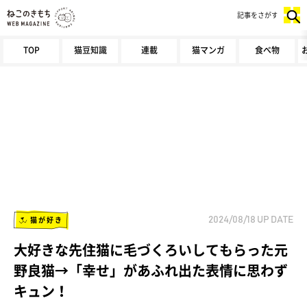
記事をさがす
TOP
猫豆知識
連載
猫マンガ
食べ物
猫が好き
2024/08/18
UP DATE
大好きな先住猫に毛づくろいしてもらった元
野良猫→「幸せ」があふれ出た表情に思わず
キュン！