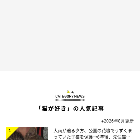
「きなこはお迎え直後からつくしちゃんのそばから離れないくら
い、つくしちゃんのことが大好きなんです。
一方、つくしちゃんはきなこを威嚇しないものの、ずっとひとり
で生活していたため距離感が掴めず戸惑っていて……。なので、
つくしちゃんからきなこに近寄ることは滅多にないので、珍しい
光景
でした。
きなこは、つくしちゃんがそばに来てくれて嬉しそうでしたね」
「猫が好き」の人気記事
つくしちゃんが毛繕いしてあげたら、ゴロゴロ言い出したきな
こ🐾
#猫
pic.twitter.com/6hH5FCt02P
※2026年8月更新
— キジ白つくしちゃんときなこ🐾 (@Neko2Obasan)
July 23,
大雨が迫る夕方、公園の花壇でうずくま
2024
っていた子猫を保護→6年後、先住猫