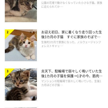
と“姉妹”のような関係に
公園の花壇で動けなくなっていた小さな子猫。家族
に迎えられてか …
お迎え初日、家に着くなり走り回った生
後3カ月の子猫 すぐに家族のそばで落
ち着く姿に「迎えてよかった」
生後約3カ月で家族になった、ノルウェージャンフ
ォレストキャッ …
炎天下、駐輪場で弱々しく鳴いていた生
後1カ月の子猫を保護→1才の今、筋肉質
でツンデレなコに成長
マンションの駐輪場で弱々しく鳴いていた、生後1
カ月ほどの子猫 …
野良猫だったきなこくん 一緒に暮らすなか