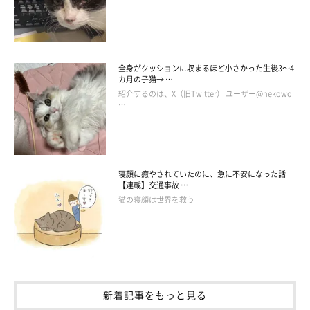
全身がクッションに収まるほど小さかった生後3～4
カ月の子猫→ …
紹介するのは、X（旧Twitter） ユーザー@nekowo
最近のきなこくん。ふっくらして、優しい顔つきに。
…
@Neko2Obasan
きなこくんが「家猫」となり、もうすぐ1年が経過します。野良
猫時代の嫌な記憶もあるのか、保護当初のきなこくんは警戒心が
寝顔に癒やされていたのに、急に不安になった話
【連載】交通事故 …
強い様子を見せていたそう。しかし、一緒に暮らすなかで少しず
猫の寝顔は世界を救う
つ嬉しい変化が見られるようになりました。
飼い主さん：
「外で人に意地悪をされたことがあるのか、飼い主以外の人の声
が外から聞こえるだけで、きなこは隠れて震えたりします。今で
新着記事をもっと見る
も飼い主以外の人の声がしたりすると室内でもビクビク震えてい