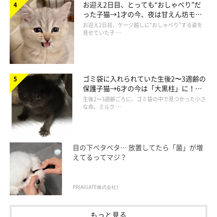
お迎え2日目、とっても“おしゃべり”だ
で嬉しい変化が！
った子猫→1才の今、夜は甘えん坊モー
ドになるコに成長！
お迎え2日目、ケージ越しに“おしゃべり”する姿を
見せていた子 …
ゴミ袋に入れられていた生後2〜3週齢の
保護子猫→6才の今は「大黒柱」に！
美しい黒猫に成長した姿にグッとくる
生後2〜3週齢ごろに、ゴミ袋の中で見つかった小さ
な命。ミルク …
目の下ベタベタ… 放置してたら「菌」が増
（写真左から）保護直後のきなこくん／保護して1カ月半後のきなこくん
えてるってマジ？
@Neko2Obasan
PR(AIGATE株式会社)
以前にねこのきもちWEB MAGAZINEでも紹介
しましたが、きなこ
くんは野良猫でした。飼い主さんの家のベランダにやってくるよ
もっと見る
うになり、ベランダから家の中をずっとのぞいて、家の中にいる