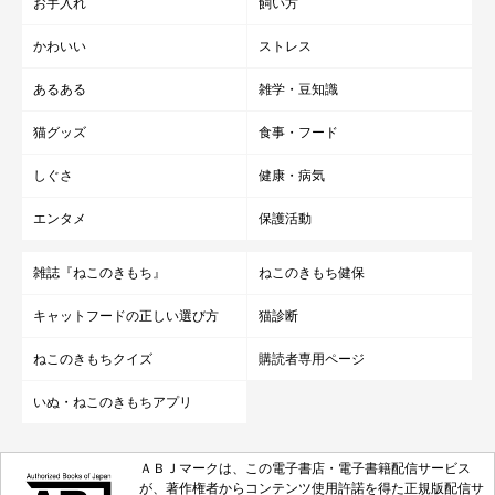
お手入れ
飼い方
かわいい
ストレス
あるある
雑学・豆知識
猫グッズ
食事・フード
しぐさ
健康・病気
エンタメ
保護活動
雑誌『ねこのきもち』
ねこのきもち健保
キャットフードの正しい選び方
猫診断
ねこのきもちクイズ
購読者専用ページ
いぬ・ねこのきもちアプリ
ＡＢＪマークは、この電子書店・電子書籍配信サービス
が、著作権者からコンテンツ使用許諾を得た正規版配信サ